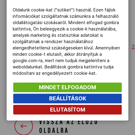
Kettőskarrier-program
Oldalunk cookie-kat ("sütiket") használ. Ezen fájlok
információkat szolgáltatnak számunkra a felhasználó
oldallátogatási szokásairól. Mindent elfogad gombra
kattintva, Ön beleegyezik a cookie-k használatába,
NOB
amelyek marketing és statisztikai adatokat is
Január
9
.
szolgáltatnak a rendszer használatához
10.
11.
12.
13.
14.
15.
16.
17.
18.
19.
20.
21.
2
elengedhetetlenül szükségeseken kívül. Amennyiben
Társszervezetek
minden cookie-t elutasít, akkor átirányítjuk a
google.com-ra, mert nem tudjuk megjeleníteni a
weboldalunkat. Beállítások gombra kattintva tudja
módosítani az engedélyezett cookie-kat.
Sportág
Helyszín
idő
OVEP
NYITÓÜNNEPSÉG
Lausanne Vaudoise Arena
19:30
MINDET ELFOGADOM
BEÁLLÍTÁSOK
Adatbank
ELUTASÍTOM
VISSZA AZ ELŐZŐ
OLDALRA