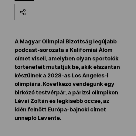
Kettőskarrier-program
NOB
A Magyar Olimpiai Bizottság legújabb
podcast-sorozata a Kaliforniai Álom
Társszervezetek
címet viseli, amelyben olyan sportolók
történeteit mutatjuk be, akik elszántan
készülnek a 2028-as Los Angeles-i
OVEP
olimpiára. Következő vendégünk egy
birkózó testvérpár, a párizsi olimpikon
Adatbank
Lévai Zoltán és legkisebb öccse, az
idén felnőtt Európa-bajnoki címet
ünneplő Levente.