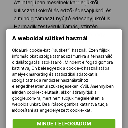
Az interjúban mesélnek karrierjükről,
kulisszatitkokról és edző-édesapjukról és
a mindig támaszt nyújtó édesanyjukról is.
Harmadik testvérük Tamás, szintén
birkózó, így közösen készülnek a nagy
A weboldal sütiket használ
megméretésekre, s noha bármit
megtennének a másikért, végül talán
Oldalunk cookie-kat ("sütiket") használ. Ezen fájlok
információkat szolgáltatnak számunkra a felhasználó
egymást kell majd legyőzniük a kvótáért.
oldallátogatási szokásairól. Mindent elfogad gombra
kattintva, Ön beleegyezik a cookie-k használatába,
A teljes beszélgetés az alábbi Youtube-
amelyek marketing és statisztikai adatokat is
videóban tekinthető meg.
szolgáltatnak a rendszer használatához
elengedhetetlenül szükségeseken kívül. Amennyiben
#mvm
⁠ ⁠
#szerencsejatek
minden cookie-t elutasít, akkor átirányítjuk a
google.com-ra, mert nem tudjuk megjeleníteni a
#molujeuropaalapitvany
⁠ ⁠
#mbhbank
weboldalunkat. Beállítások gombra kattintva tudja
módosítani az engedélyezett cookie-kat.
LOS ANGELES 2028
BIRKÓZÁS
MINDET ELFOGADOM