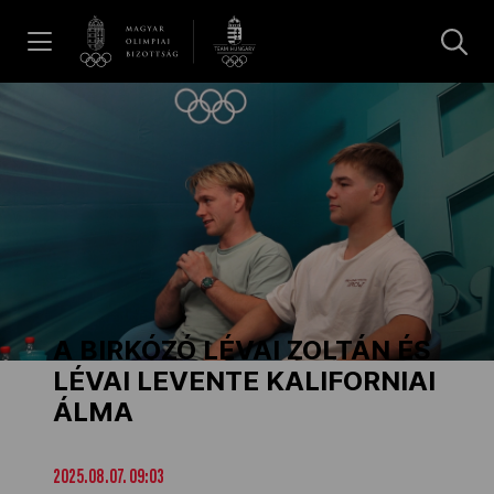
UGRÁS A TARTALOMRA »
Hírek
Galéria
Dakar 2026
A BIRKÓZÓ LÉVAI ZOLTÁN ÉS
Los Angeles 2028
LÉVAI LEVENTE KALIFORNIAI
ÁLMA
MOB
2025.08.07. 09:03