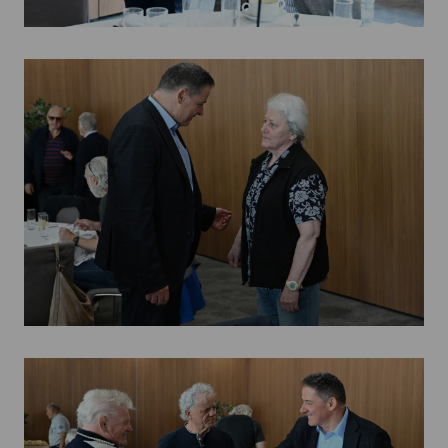
Kettőskarrier-program
NOB
Társszervezetek
OVEP
Adatbank