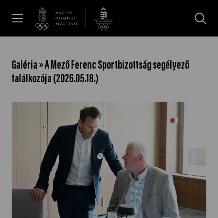
UGRÁS A TARTALOMRA »
Hírek
Galéria » A Mező Ferenc Sportbizottság segélyező
találkozója (2026.05.18.)
Galéria
Dakar 2026
Los Angeles 2028
MOB