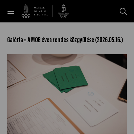
UGRÁS A TARTALOMRA »
Hírek
Galéria » A MOB éves rendes közgyűlése (2026.05.16.)
Galéria
Dakar 2026
Los Angeles 2028
MOB