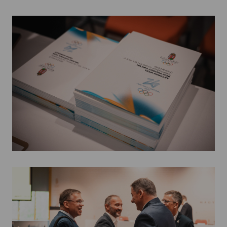
Kettőskarrier-program
NOB
Társszervezetek
OVEP
Adatbank