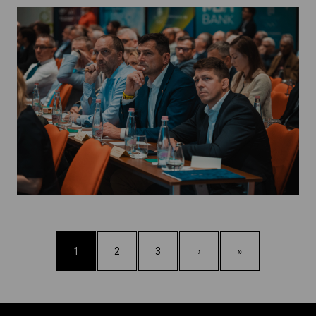
1
2
3
›
»