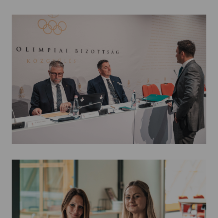
Kettőskarrier-program
NOB
Társszervezetek
OVEP
Adatbank