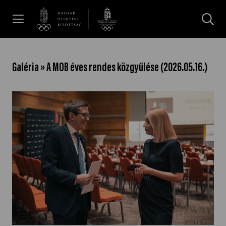
UGRÁS A TARTALOMRA »
Hírek
Galéria » A MOB éves rendes közgyűlése (2026.05.16.)
Galéria
Dakar 2026
Los Angeles 2028
MOB