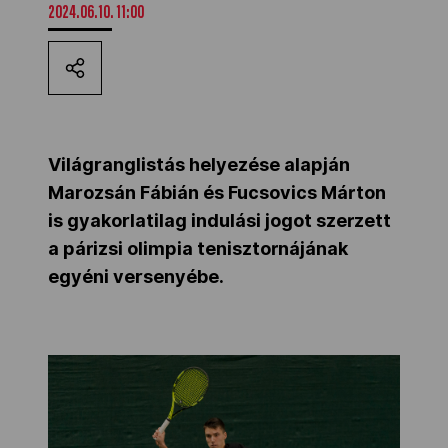
2024.06.10. 11:00
Kettőskarrier-program
NOB
Világranglistás helyezése alapján
Társszervezetek
Marozsán Fábián és Fucsovics Márton
is gyakorlatilag indulási jogot szerzett
a párizsi olimpia tenisztornájának
OVEP
egyéni versenyébe.
Adatbank