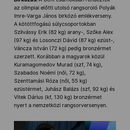
az olimpiai előtti utolsó rangsoroló Polyák
Imre-Varga János birkózó emlékverseny.
A kötöttfogású súlycsoportokban
Szilvássy Erik (82 kg) arany-, Szőke Alex
(97 kg) és Losonczi Dávid (87 kg) ezüst-,
Váncza István (72 kg) pedig bronzérmet
szerzett. Korábban a magyarok közül
Kuramagomedov Murad (szf, 74 kg),
Szabados Noémi (női, 72 kg),
Szenttamási Róza (női, 55 kg)
ezüstérmet, Juhász Balázs (szf, 92 kg) és
Vitek Dárius (kf, 130 kg) bronzérmet
nyert a nemzetközi rangsorversenyen.