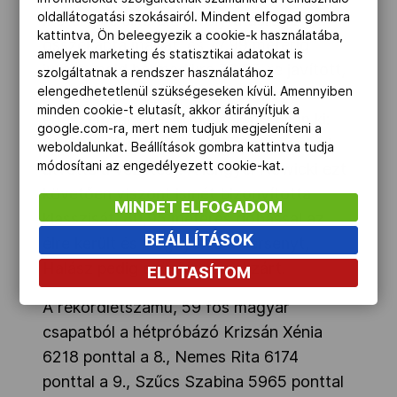
oldallátogatási szokásairól. Mindent elfogad gombra
méteresre sikerült. A folytatásra aztán
kattintva, Ön beleegyezik a cookie-k használatába,
összekapta magát, és 77,99 méterig
amelyek marketing és statisztikai adatokat is
jutott, majd harmadikra 78,55-re javított,
szolgáltatnak a rendszer használatához
elengedhetetlenül szükségeseken kívül. Amennyiben
hogy aztán a negyedik körben egy
minden cookie-t elutasít, akkor átirányítjuk a
egészen parádés dobással rukkoljon ki:
google.com-ra, mert nem tudjuk megjeleníteni a
80,49 méterig repült a kalapács, amivel
weboldalunkat. Beállítások gombra kattintva tudja
módosítani az engedélyezett cookie-kat.
átvette a vezetést. A lengyel Nowicki ezt
követően viszont ismét bizonyította
MINDET ELFOGADOM
klasszisát, 80,95 méteres dobással az
BEÁLLÍTÁSOK
élre került és megnyerte a versenyt,
Halász pedig ezüstéremmel zárt.
ELUTASÍTOM
A rekordlétszámú, 59 fős magyar
csapatból a hétpróbázó Krizsán Xénia
6218 ponttal a 8., Nemes Rita 6174
ponttal a 9., Szűcs Szabina 5965 ponttal