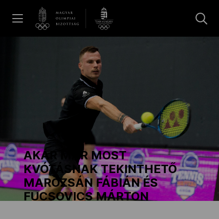
UGRÁS A TARTALOMRA »
Hírek
Galéria
Dakar 2026
AKÁR MÁR MOST
Los Angeles 2028
KVÓTÁSNAK TEKINTHETŐ
MAROZSÁN FÁBIÁN ÉS
FUCSOVICS MÁRTON
MOB