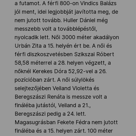
a futamot. A férfi 800-on Vindics Balázs
jól ment, idei legjobbját javította meg, de
nem jutott tovább. Huller Dániel még
messzebb volt a továbblépéstől,
nyolcadik lett. Női 3000 méter akadályon
Urbán Zita a 15. helyén ért be. A női és
férfi diszkoszvetésben Szikszai Róbert
58,58 méterrel a 28. helyen végzett, a
nőknél Kerekes Dóra 52,92-vel a 26.
pozícióban zárt. A női súlylökés
selejtezőjében Veiland Violetta és
Beregszászi Renáta is messze volt a
fináléba jutástól, Veiland a 21.,
Beregszászi pedig a 24. lett.
Magasugrásban Fekete Fédra nem jutott
fináléba és a 15. helyen zárt. 100 méter