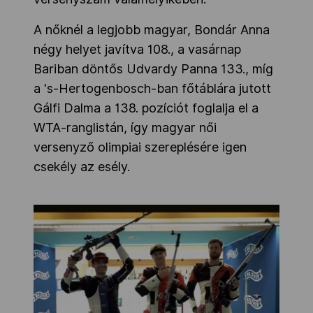
A nőknél a legjobb magyar, Bondár Anna
négy helyet javítva 108., a vasárnap
Bariban döntős Udvardy Panna 133., míg
a 's-Hertogenbosch-ban főtáblára jutott
Gálfi Dalma a 138. pozíciót foglalja el a
WTA-ranglistán, így magyar női
versenyző olimpiai szereplésére igen
csekély az esély.