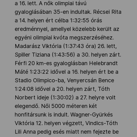
a 16. lett. A nők olimpiai távú
gyaloglásában 35-en indultak. Récsei Rita
a 14. helyen ért célba 1:32:55 órás
eredménnyel, amellyel közelebb került az
egyéni olimpiai kvóta megszerzéséhez.
Madarász Viktória (1:37:43 óra) 26. lett,
Spiller Tiziana (1:43:56) a 30. helyen zárt.
Férfi 20 km-es gyaloglásban Helebrandt
Máté 1:23:22 idővel a 16. helyen ért be a
Stadio Olimpico-ba, Venyercsán Bence
1:24:08 idővel a 20. helyen zárt, Tóth
Norbert ideje (1:30:02) a 27. helyre volt
elegendő. Női 5000 méteren két
honfitársunk is indult. Wagner-Gyürkés
Viktória 12. helyen végzett, Vindics-Tóth
Lili Anna pedig esés miatt nem fejezte be