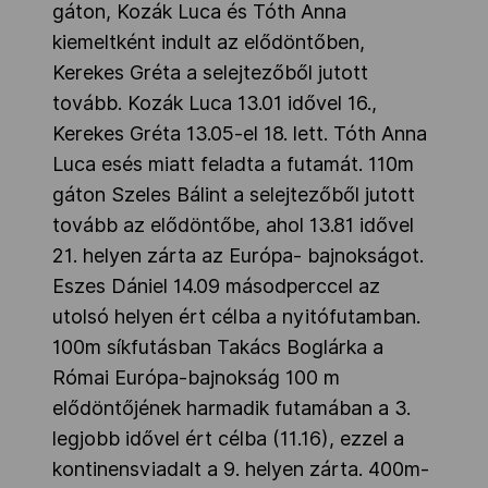
gáton, Kozák Luca és Tóth Anna
kiemeltként indult az elődöntőben,
Kerekes Gréta a selejtezőből jutott
tovább. Kozák Luca 13.01 idővel 16.,
Kerekes Gréta 13.05-el 18. lett. Tóth Anna
Luca esés miatt feladta a futamát. 110m
gáton Szeles Bálint a selejtezőből jutott
tovább az elődöntőbe, ahol 13.81 idővel
21. helyen zárta az Európa- bajnokságot.
Eszes Dániel 14.09 másodperccel az
utolsó helyen ért célba a nyitófutamban.
100m síkfutásban Takács Boglárka a
Római Európa-bajnokság 100 m
elődöntőjének harmadik futamában a 3.
legjobb idővel ért célba (11.16), ezzel a
kontinensviadalt a 9. helyen zárta. 400m-