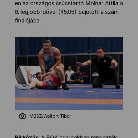
en az országos csúcstartó Molnár Attila a
6. legjobb idővel (45.05) bejutott a szám
fináléjába.
MBSZ/Wolfort Tibor
Birkózás.
A BOK csarnokban rendezték