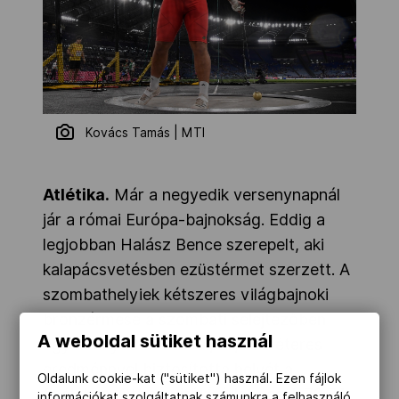
Kovács Tamás | MTI
Atlétika.
Már a negyedik versenynapnál
jár a római Európa-bajnokság. Eddig a
legjobban Halász Bence szerepelt, aki
kalapácsvetésben ezüstérmet szerzett. A
szombathelyiek kétszeres világbajnoki
bronzérmese a szombati selejtezőben
A weboldal sütiket használ
egy könnyed dobással, 77,84 méteres
eredménnyel biztosította helyét a
Oldalunk cookie-kat ("sütiket") használ. Ezen fájlok
fináléban. Ott a nyitókísérlete csak 72,74
információkat szolgáltatnak számunkra a felhasználó