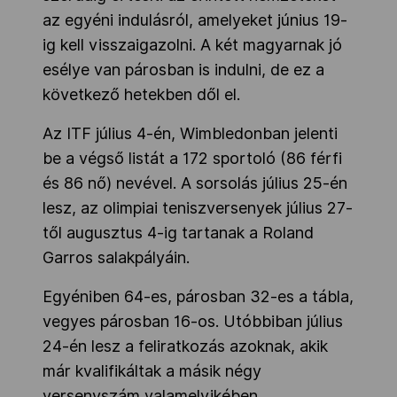
az egyéni indulásról, amelyeket június 19-
ig kell visszaigazolni. A két magyarnak jó
esélye van párosban is indulni, de ez a
következő hetekben dől el.
Az ITF július 4-én, Wimbledonban jelenti
be a végső listát a 172 sportoló (86 férfi
és 86 nő) nevével. A sorsolás július 25-én
lesz, az olimpiai teniszversenyek július 27-
től augusztus 4-ig tartanak a Roland
Garros salakpályáin.
Egyéniben 64-es, párosban 32-es a tábla,
vegyes párosban 16-os. Utóbbiban július
24-én lesz a feliratkozás azoknak, akik
már kvalifikáltak a másik négy
versenyszám valamelyikében.