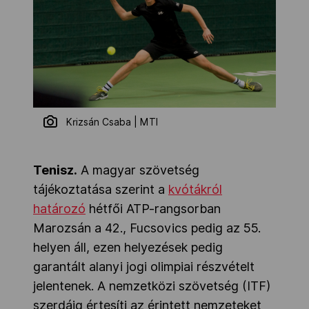
Krizsán Csaba | MTI
Tenisz.
A magyar szövetség
tájékoztatása szerint a
kvótákról
határozó
hétfői ATP-rangsorban
Marozsán a 42., Fucsovics pedig az 55.
helyen áll, ezen helyezések pedig
garantált alanyi jogi olimpiai részvételt
jelentenek. A nemzetközi szövetség (ITF)
szerdáig értesíti az érintett nemzeteket