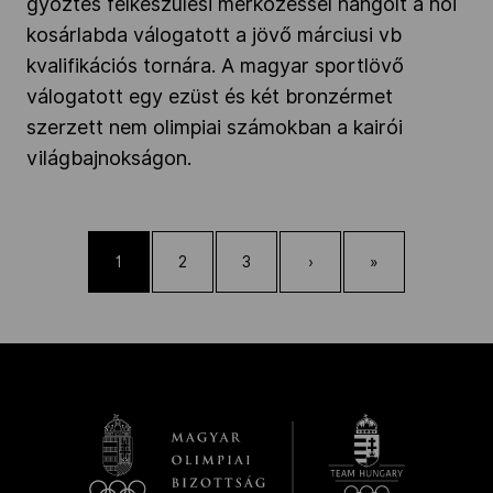
győztes felkészülési mérkőzéssel hangolt a női
kosárlabda válogatott a jövő márciusi vb
kvalifikációs tornára. A magyar sportlövő
válogatott egy ezüst és két bronzérmet
szerzett nem olimpiai számokban a kairói
világbajnokságon.
1
2
3
›
»