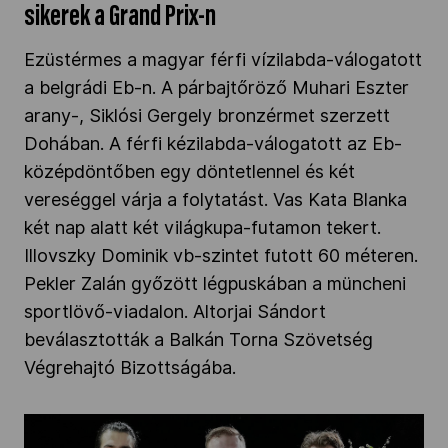
sikerek a Grand Prix-n
Ezüstérmes a magyar férfi vízilabda-válogatott
a belgrádi Eb-n. A párbajtőröző Muhari Eszter
arany-, Siklósi Gergely bronzérmet szerzett
Dohában. A férfi kézilabda-válogatott az Eb-
középdöntőben egy döntetlennel és két
vereséggel várja a folytatást. Vas Kata Blanka
két nap alatt két világkupa-futamon tekert.
Illovszky Dominik vb-szintet futott 60 méteren.
Pekler Zalán győzött légpuskában a müncheni
sportlövő-viadalon. Altorjai Sándort
beválasztották a Balkán Torna Szövetség
Végrehajtó Bizottságába.
Két sportágban is Eb-bronz Milánó jegyében"