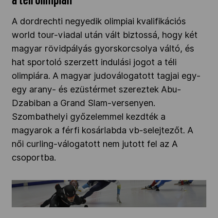
a téli olimpián
A dordrechti negyedik olimpiai kvalifikációs
world tour-viadal után vált biztossá, hogy két
magyar rövidpályás gyorskorcsolya váltó, és
hat sportoló szerzett indulási jogot a téli
olimpiára. A magyar judoválogatott tagjai egy-
egy arany- és ezüstérmet szereztek Abu-
Dzabiban a Grand Slam-versenyen.
Szombathelyi győzelemmel kezdték a
magyarok a férfi kosárlabda vb-selejtezőt. A
női curling-válogatott nem jutott fel az A
csoportba.
A short track vegyes váltó továbbra is kvótás
helyen áll" />