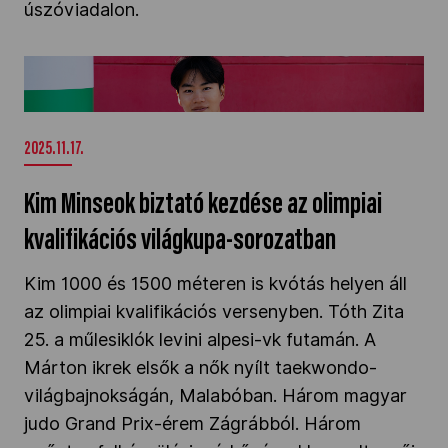
úszóviadalon.
Kim Minseok biztató kezdése az olimpiai
kvalifikációs világkupa-sorozatban" />
2025.11.17.
Kim Minseok biztató kezdése az olimpiai
kvalifikációs világkupa-sorozatban
Kim 1000 és 1500 méteren is kvótás helyen áll
az olimpiai kvalifikációs versenyben. Tóth Zita
25. a műlesiklók levini alpesi-vk futamán. A
Márton ikrek elsők a nők nyílt taekwondo-
világbajnokságán, Malabóban. Három magyar
judo Grand Prix-érem Zágrábból. Három