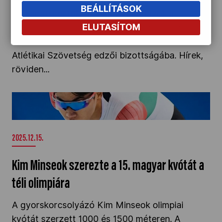
BEÁLLÍTÁSOK
A csapatsportok közül a vízilabdázók a
ELUTASÍTOM
legfrissebbek a 2026. évi megméretésekre.
Petrahn Barbara bekerült a Nemzetközi
Atlétikai Szövetség edzői bizottságába. Hírek,
röviden...
Kim Minseok szerezte a 15. magyar kvótát a téli
olimpiára" />
2025.12.15.
Kim Minseok szerezte a 15. magyar kvótát a
téli olimpiára
A gyorskorcsolyázó Kim Minseok olimpiai
kvótát szerzett 1000 és 1500 méteren. A