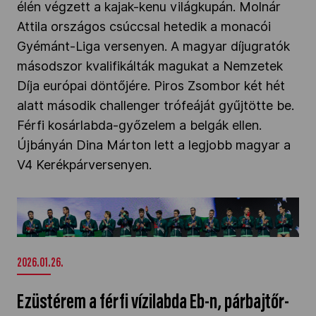
élén végzett a kajak-kenu világkupán. Molnár
Kettőskarrier-program
Attila országos csúccsal hetedik a monacói
Gyémánt-Liga versenyen. A magyar díjugratók
másodszor kvalifikálták magukat a Nemzetek
NOB
Díja európai döntőjére. Piros Zsombor két hét
alatt második challenger trófeáját gyűjtötte be.
Férfi kosárlabda-győzelem a belgák ellen.
Társszervezetek
Újbányán Dina Márton lett a legjobb magyar a
V4 Kerékpárversenyen.
OVEP
Ezüstérem a férfi vízilabda Eb-n, párbajtőr-
sikerek a Grand Prix-n" />
Adatbank
2026.01.26.
Ezüstérem a férfi vízilabda Eb-n, párbajtőr-