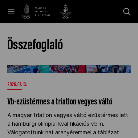
UGRÁS A TARTALOMRA »
Hírek
Összefoglaló
Galéria
Vb-ezüstérmes a triatlon vegyes váltó" />
Dakar 2026
2026.07.13.
Vb-ezüstérmes a triatlon vegyes váltó
Los Angeles 2028
A magyar triatlon vegyes váltó ezüstérmes lett
a hamburgi olimpiai kvalifikációs vb-n.
MOB
Válogatottunk hat aranyéremmel a táblázat