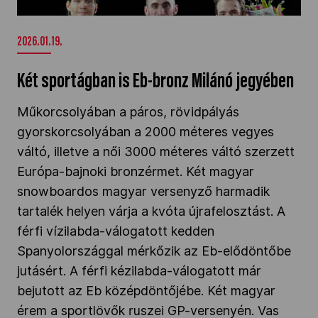
/>
2026.01.19.
Két sportágban is Eb-bronz Milánó jegyében
Műkorcsolyában a páros, rövidpályás
gyorskorcsolyában a 2000 méteres vegyes
váltó, illetve a női 3000 méteres váltó szerzett
Európa-bajnoki bronzérmet. Két magyar
snowboardos magyar versenyző harmadik
tartalék helyen várja a kvóta újrafelosztást. A
férfi vízilabda-válogatott kedden
Spanyolországgal mérkőzik az Eb-elődöntőbe
jutásért. A férfi kézilabda-válogatott már
bejutott az Eb középdöntőjébe. Két magyar
érem a sportlövők ruszei GP-versenyén. Vas