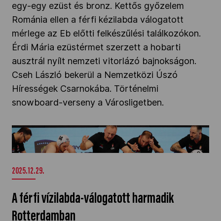
egy-egy ezüst és bronz. Kettős győzelem
Románia ellen a férfi kézilabda válogatott
mérlege az Eb előtti felkészűlési találkozókon.
Érdi Mária ezüstérmet szerzett a hobarti
ausztrál nyílt nemzeti vitorlázó bajnokságon.
Cseh László bekerül a Nemzetközi Úszó
Hírességek Csarnokába. Történelmi
snowboard-verseny a Városligetben.
A férfi vízilabda-válogatott harmadik
Rotterdamban" />
2025.12.29.
A férfi vízilabda-válogatott harmadik
Rotterdamban