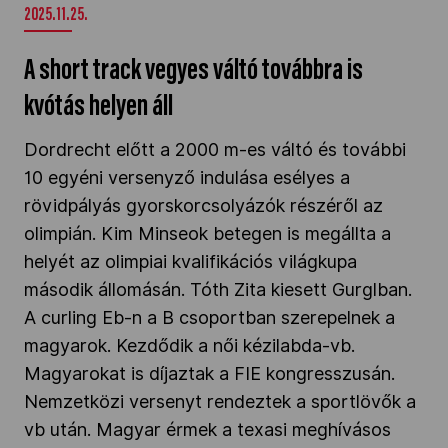
2025.11.25.
A short track vegyes váltó továbbra is
kvótás helyen áll
Dordrecht előtt a 2000 m-es váltó és további
10 egyéni versenyző indulása esélyes a
rövidpályás gyorskorcsolyázók részéről az
olimpián. Kim Minseok betegen is megállta a
helyét az olimpiai kvalifikációs világkupa
második állomásán. Tóth Zita kiesett Gurglban.
A curling Eb-n a B csoportban szerepelnek a
magyarok. Kezdődik a női kézilabda-vb.
Magyarokat is díjaztak a FIE kongresszusán.
Nemzetközi versenyt rendeztek a sportlövők a
vb után. Magyar érmek a texasi meghívásos