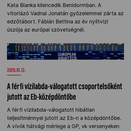
Kata Blanka kilencedik Benidormban. A
vitorlázó Vadnai Jonatán győzelemmel zárta az
edzőtábort. Fábián Bettina az év nyíltvízi
úszója az európai szövetségnél.
A férfi vízilabda-válogatott csoportelsőként
jutott az Eb-középdöntőbe" />
2026.01.12.
A férfi vízilabda-válogatott csoportelsőként
jutott az Eb-középdöntőbe
A férfi vízilabda-válogatott hibátlan
teljesítménnyel jutott az Eb-n a középdöntőbe.
A vívók hátvági mérlege a GP, vk versenyeken