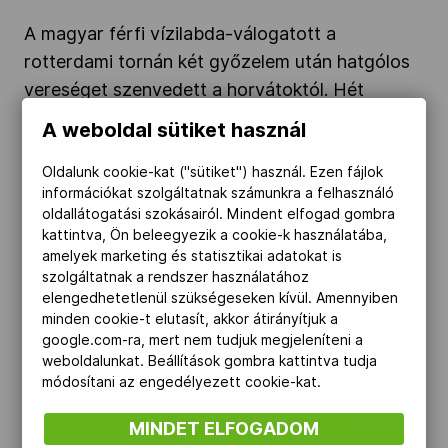
A magyar férfi vízilabda-válogatott a
rotterdami tornán két győzelem után hatgólos
vereséget szenvedett a horvátoktól. Hét
magyarra szavazhatunk a LEN honlapján a
A weboldal sütiket használ
2025-év legjobbjaira december 31-én éjfélig.
Tóth Zita 37. lett Semmeringen. Vas Kata Blanka
Oldalunk cookie-kat ("sütiket") használ. Ezen fájlok
információkat szolgáltatnak számunkra a felhasználó
negyedik a szezon első vk-futamán.
oldallátogatási szokásairól. Mindent elfogad gombra
kattintva, Ön beleegyezik a cookie-k használatába,
amelyek marketing és statisztikai adatokat is
A férfi vízilabda-válogatott edzőmérkőzésekkel
szolgáltatnak a rendszer használatához
készül az Eb-re" />
elengedhetetlenül szükségeseken kívül. Amennyiben
minden cookie-t elutasít, akkor átirányítjuk a
google.com-ra, mert nem tudjuk megjeleníteni a
2025.12.22.
weboldalunkat. Beállítások gombra kattintva tudja
módosítani az engedélyezett cookie-kat.
A férfi vízilabda-válogatott
MINDET ELFOGADOM
edzőmérkőzésekkel készül az Eb-re