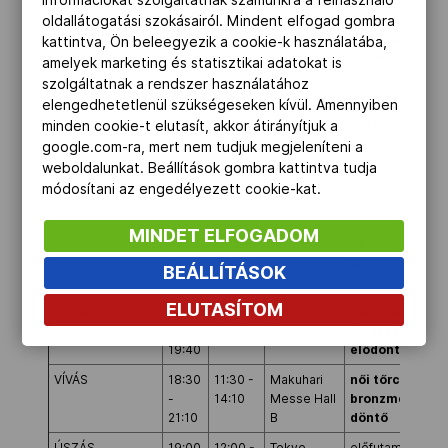
11:20
oldallátogatási szokásairól. Mindent elfogad gombra
VITORLÁZÁS
12:00
05:00 -
Enoshima
Laser férfiak, 7-
kattintva, Ön beleegyezik a cookie-k használatába,
-
07:10
Yacht
8.futam
amelyek marketing és statisztikai adatokat is
14:10
Harbour
szolgáltatnak a rendszer használatához
elengedhetetlenül szükségeseken kívül. Amennyiben
12:10
05:10 -
Laser Radial nők
minden cookie-t elutasít, akkor átirányítjuk a
-
07:20
7-8.futam
14:20
google.com-ra, mert nem tudjuk megjeleníteni a
weboldalunkat. Beállítások gombra kattintva tudja
13:00
06:00 -
szörf RS:X nők,
módosítani az engedélyezett cookie-kat.
-
08:10
10-12.futam
15:10
MINDET ELFOGADOM
14:30
07:30 -
Finn férfiak, 5-
-
09:40
6.futam
BEÁLLÍTÁSOK
16:40
ELUTASÍTOM
JUDO
17:00
10:00 -
Nippon
férfi -100 kg
-
12:40
Budokan
vigaszág,
19:40
elődöntő, dönt
VÍVÁS
18:30
11:30 -
Makuhari
női tőrcsapat
-
14:10
Messe Hall
bronzmérkőzés
21:10
B
döntő
ÚSZÁS
19:00
12:00 -
Tokyo
előfutamok: