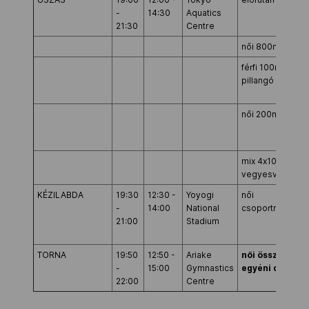
-
14:30
Aquatics
21:30
Centre
női 800m gyors
férfi 100m
pillangó
női 200m hát
mix 4x100m
vegyesváltó
KÉZILABDA
19:30
12:30 -
Yoyogi
női
-
14:00
National
csoportmérkőz
21:00
Stadium
TORNA
19:50
12:50 -
Ariake
női összetett
-
15:00
Gymnastics
egyéni döntő
22:00
Centre