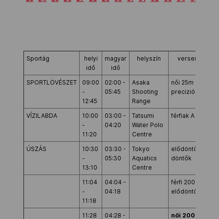
Kettőskarrier-program
NOB
Sportág
helyi
magyar
helyszín
versenyszám
idő
idő
SPORTLÖVÉSZET
09:00
02:00 -
Asaka
női 25m pisztoly
Társszervezetek
-
05:45
Shooting
preciziós soroz
12:45
Range
VÍZILABDA
10:00
03:00 -
Tatsumi
férfiak A csopor
OVEP
-
04:20
Water Polo
11:20
Centre
ÚSZÁS
10:30
03:30 -
Tokyo
elődöntők,
Adatbank
-
05:30
Aquatics
döntők
13:10
Centre
11:04
04:04 -
férfi 200m hát
-
04:18
elődöntő
11:18
11:28
04:28 -
női 200m