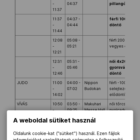
-
04:37
pillangó döntő
11:37
11:37
04:37 -
férfi 100m gyo
-
04:44
döntő
11:44
12:08
05:08 -
férfi 200m
-
05:21
vegyes elődönt
12:21
12:31
05:31 -
női 4x200m
-
05:46
gyorsváltó
12:46
döntő
JUDO
11:00
04:00 -
Nippon
férfi -100 kg
-
07:02
Budokan
selejtező,
14:02
elődöntőig
VÍVÁS
10:50
03:50 -
Makuhari
női tőrcsapat
-
09:25
Messe Hall
nyolcaddöntőtől
16:25
B
döntőig, 5-8.
A weboldal sütiket használ
helyért
EVEZÉS
11:10
04:10 -
Sea Forest
férfi egypár A/B
Oldalunk cookie-kat ("sütiket") használ. Ezen fájlok
-
04:20
Waterway
elődöntő 2. futa
információkat szolgáltatnak számunkra a felhasználó