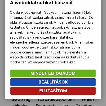
A weboldal sütiket használ
Oldalunk cookie-kat ("sütiket") használ. Ezen fájlok
információkat szolgáltatnak számunkra a felhasználó
oldallátogatási szokásairól. Mindent elfogad gombra
kattintva, Ön beleegyezik a cookie-k használatába,
Az ELTE-n matematika-fizika szakon
amelyek marketing és statisztikai adatokat is
végzett, majd a TF-en szakedzői és
szolgáltatnak a rendszer használatához
sportszervezői diplomát is szerzett.
elengedhetetlenül szükségeseken kívül. Amennyiben
minden cookie-t elutasít, akkor átirányítjuk a
1989-től mesteredző.
google.com-ra, mert nem tudjuk megjeleníteni a
weboldalunkat. Beállítások gombra kattintva tudja
Sportvezetőként 1980 és 1990 között a
módosítani az engedélyezett cookie-kat.
magyar tájfutó-válogatott szövetségi
kapitánya, az 1990-es években a
MINDET ELFOGADOM
Nemzetközi Tájfutó Szövetség elnökségi
BEÁLLÍTÁSOK
tagja. MOB-tagként, elnökségi tagként
ELUTASÍTOM
2012 és 2014 között a Magyar Olimpiai
Bizottság szabadidősportért felelős
alelnöke. Dolgozott az Országos