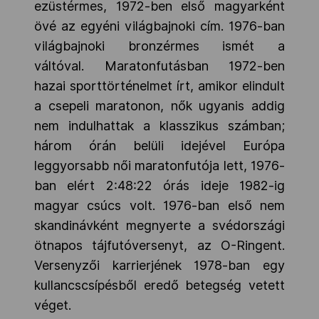
ezüstérmes, 1972-ben első magyarként
övé az egyéni világbajnoki cím. 1976-ban
világbajnoki bronzérmes ismét a
váltóval. Maratonfutásban 1972-ben
hazai sporttörténelmet írt, amikor elindult
a csepeli maratonon, nők ugyanis addig
nem indulhattak a klasszikus számban;
három órán belüli idejével Európa
leggyorsabb női maratonfutója lett, 1976-
ban elért 2:48:22 órás ideje 1982-ig
magyar csúcs volt. 1976-ban első nem
skandinávként megnyerte a svédországi
ötnapos tájfutóversenyt, az O-Ringent.
Versenyzői karrierjének 1978-ban egy
kullancscsípésből eredő betegség vetett
véget.