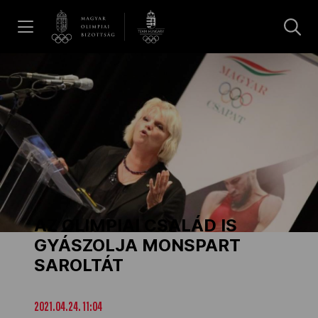
UGRÁS A TARTALOMRA »
Hírek
Galéria
Dakar 2026
AZ OLIMPIAI CSALÁD IS
Los Angeles 2028
GYÁSZOLJA MONSPART
SAROLTÁT
MOB
2021.04.24. 11:04