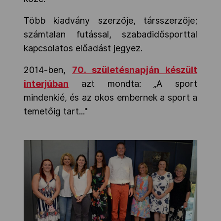
Több kiadvány szerzője, társszerzője;
számtalan futással, szabadidősporttal
kapcsolatos előadást jegyez.
2014-ben,
70. születésnapján készült
interjúban
azt mondta: „A sport
mindenkié, és az okos embernek a sport a
temetőig tart..."