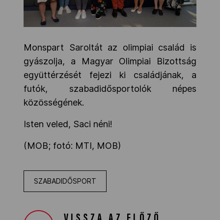
Monspart Saroltát az olimpiai család is
gyászolja, a Magyar Olimpiai Bizottság
együttérzését fejezi ki családjának, a
futók, szabadidősportolók népes
közösségének.
Isten veled, Saci néni!
(MOB; fotó: MTI, MOB)
SZABADIDŐSPORT
VISSZA AZ ELŐZŐ