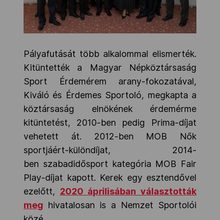
Pályafutását több alkalommal elismerték.
Kitüntették a Magyar Népköztársaság
Sport Érdemérem arany-fokozatával,
Kiváló és Érdemes Sportoló, megkapta a
köztársaság elnökének érdemérme
kitüntetést, 2010-ben pedig Prima-díjat
vehetett át. 2012-ben MOB Nők
sportjáért-különdíjat, 2014-
ben szabadidősport kategória MOB Fair
Play-díjat kapott. Kerek egy esztendővel
ezelőtt,
2020 áprilisában választották
meg
hivatalosan is a Nemzet Sportolói
közé.