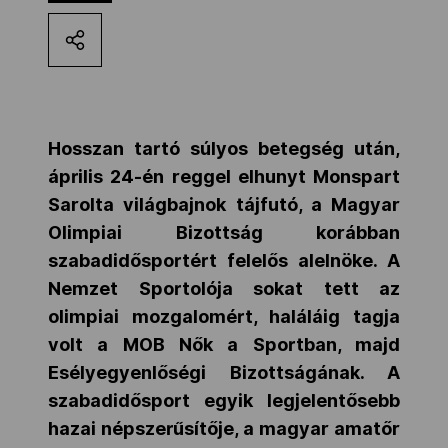
Kettőskarrier-program
NOB
Hosszan tartó súlyos betegség után,
április 24-én reggel elhunyt Monspart
Társszervezetek
Sarolta világbajnok tájfutó, a Magyar
Olimpiai Bizottság korábban
OVEP
szabadidősportért felelős alelnöke. A
Nemzet Sportolója sokat tett az
olimpiai mozgalomért, haláláig tagja
Adatbank
volt a MOB Nők a Sportban, majd
Esélyegyenlőségi Bizottságának. A
szabadidősport egyik legjelentősebb
hazai népszerűsítője, a magyar amatőr