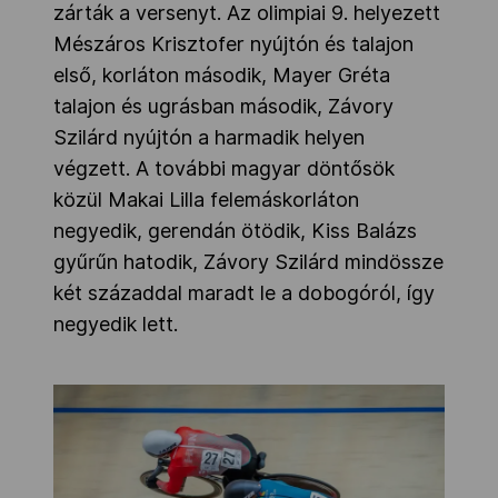
zárták a versenyt. Az olimpiai 9. helyezett
Mészáros Krisztofer nyújtón és talajon
első, korláton második, Mayer Gréta
talajon és ugrásban második, Závory
Szilárd nyújtón a harmadik helyen
végzett. A további magyar döntősök
közül Makai Lilla felemáskorláton
negyedik, gerendán ötödik, Kiss Balázs
gyűrűn hatodik, Závory Szilárd mindössze
két századdal maradt le a dobogóról, így
negyedik lett.