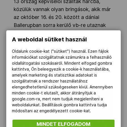
13 ország képviselői szálltak harcba,
közülük vannak olyan bringások, akik már
az október 16. és 20. között a dániai
Ballerupban sorra kerülő vb-re utaznak
tovább. A Budapest GP-n Lovassy Patrik
A weboldal sütiket használ
Rómeó nyerte a keirint, omniumban
Drijver Bertold a második helyen végzett.
Oldalunk cookie-kat ("sütiket") használ. Ezen fájlok
Még egy magyar dobogós helyezés
információkat szolgáltatnak számunkra a felhasználó
oldallátogatási szokásairól. Mindent elfogad gombra
született: férfi sprintben Lovassy második
kattintva, Ön beleegyezik a cookie-k használatába,
helyen ért a célba.
amelyek marketing és statisztikai adatokat is
szolgáltatnak a rendszer használatához
elengedhetetlenül szükségeseken kívül. Amennyiben
minden cookie-t elutasít, akkor átirányítjuk a
google.com-ra, mert nem tudjuk megjeleníteni a
weboldalunkat. Beállítások gombra kattintva tudja
módosítani az engedélyezett cookie-kat.
MINDET ELFOGADOM