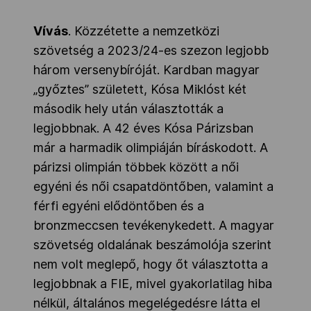
Vívás
. Közzétette a nemzetközi
szövetség a 2023/24-es szezon legjobb
három versenybíróját. Kardban magyar
„győztes” született, Kósa Miklóst két
második hely után választották a
legjobbnak. A 42 éves Kósa Párizsban
már a harmadik olimpiáján bíráskodott. A
párizsi olimpián többek között a női
egyéni és női csapatdöntőben, valamint a
férfi egyéni elődöntőben és a
bronzmeccsen tevékenykedett. A magyar
szövetség oldalának beszámolója szerint
nem volt meglepő, hogy őt választotta a
legjobbnak a FIE, mivel gyakorlatilag hiba
nélkül, általános megelégedésre látta el