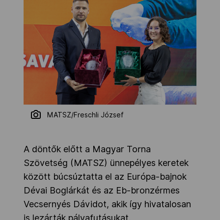
MATSZ/Freschli József
A döntők előtt a Magyar Torna
Szövetség (MATSZ) ünnepélyes keretek
között búcsúztatta el az Európa-bajnok
Dévai Boglárkát és az Eb-bronzérmes
Vecsernyés Dávidot, akik így hivatalosan
is lezárták pályafutásukat.