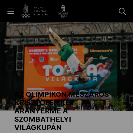
UGRÁS A TARTALOMRA »
Hírek
Galéria
Dakar 2026
AZ OLIMPIKON MÉSZÁROS
Los Angeles 2028
KRISZTOFER KÉT
ARANYÉRME A
SZOMBATHELYI
MOB
VILÁGKUPÁN