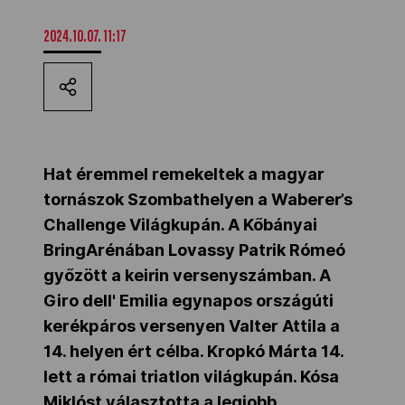
Kettőskarrier-program
2024.10.07. 11:17
NOB
Társszervezetek
Hat éremmel remekeltek a magyar
tornászok Szombathelyen a Waberer’s
Challenge Világkupán. A Kőbányai
OVEP
BringArénában Lovassy Patrik Rómeó
győzött a keirin versenyszámban. A
Adatbank
Giro dell' Emilia egynapos országúti
kerékpáros versenyen Valter Attila a
14. helyen ért célba. Kropkó Márta 14.
lett a római triatlon világkupán. Kósa
Miklóst választotta a legjobb