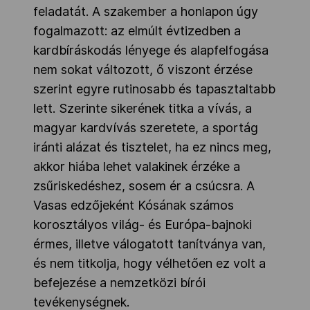
feladatát. A szakember a honlapon úgy
fogalmazott: az elmúlt évtizedben a
kardbíráskodás lényege és alapfelfogása
nem sokat változott, ő viszont érzése
szerint egyre rutinosabb és tapasztaltabb
lett. Szerinte sikerének titka a vívás, a
magyar kardvívás szeretete, a sportág
iránti alázat és tisztelet, ha ez nincs meg,
akkor hiába lehet valakinek érzéke a
zsűriskedéshez, sosem ér a csúcsra. A
Vasas edzőjeként Kósának számos
korosztályos világ- és Európa-bajnoki
érmes, illetve válogatott tanítványa van,
és nem titkolja, hogy vélhetően ez volt a
befejezése a nemzetközi bírói
tevékenységnek.