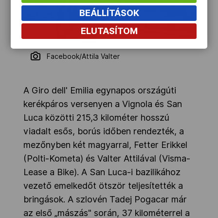
BEÁLLÍTÁSOK
ELUTASÍTOM
Facebook/Attila Valter
A Giro dell' Emilia egynapos országúti
kerékpáros versenyen a Vignola és San
Luca közötti 215,3 kilométer hosszú
viadalt esős, borús időben rendezték, a
mezőnyben két magyarral, Fetter Erikkel
(Polti-Kometa) és Valter Attilával (Visma-
Lease a Bike). A San Luca-i bazilikához
vezető emelkedőt ötször teljesítették a
bringások. A szlovén Tadej Pogacar már
az első „mászás" során, 37 kilométerrel a