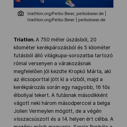
triathlon.org/Petko Beier, petkobeier.de |
triathlon.org/Petko Beier | petkobeier.de
Triatlon.
A 750 méter úszásból, 20
kilométer kerékpározásból és 5 kilométer
futásból álló világkupa-sorozatba tartozó
római versenyen a várakozásnak
megfelelően jól kezdte Kropkó Márta, aki
az élcsoporttal jött ki a vízből, majd a
kerékpározás során egy nagyobb, 16 fős
élbollyal tekert. A futásnak másodikként
vágott neki három másodperccel a belga
Jolien Vermeylen mögött, de a végén
visszacsúszott és a 14. helyen ért célba. A
mezőny másik magyarja, Sarcia Borbála a