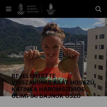
UGRÁS A TARTALOMRA »
Hírek
Galéria
Dakar 2026
BEJELENTETTE
Los Angeles 2028
VISSZAVONULÁSÁT HOSSZÚ
KATINKA HÁROMSZOROS
OLIMPIAI BAJNOK ÚSZÓ
MOB