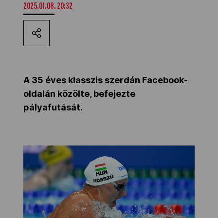
2025.01.08. 20:32
Kettőskarrier-program
NOB
A 35 éves klasszis szerdán Facebook-
Társszervezetek
oldalán közölte, befejezte
pályafutását.
OVEP
Adatbank