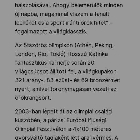
hajszolásával. Ahogy belemerülök minden
új napba, magammal viszem a tanult
leckéket és a sport iránti örök hitet" –
fogalmazott a világklasszis.
Az ötszörös olimpikon (Athén, Peking,
London, Rio, Tokió) Hosszú Katinka
fantasztikus karrierje során 20
világcsúcsot állított fel, a világkupákon
321 arany-, 83 ezüst- és 69 bronzérmet
nyert, amivel toronymagasan vezeti az
örökrangsort.
2003-ban lépett át az olimpiai család
küszöbén, a párizsi Európai Ifjúsági
Olimpiai Fesztiválon a 4x100 méteres
gyorsváltó tagjaként lett aranyérmes. A