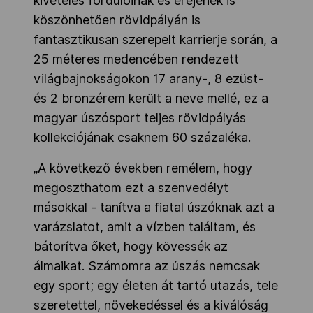
kivételes fordulóinak és erejének is
köszönhetően rövidpályán is
fantasztikusan szerepelt karrierje során, a
25 méteres medencében rendezett
világbajnokságokon 17 arany-, 8 ezüst-
és 2 bronzérem került a neve mellé, ez a
magyar úszósport teljes rövidpályás
kollekciójának csaknem 60 százaléka.
„A következő években remélem, hogy
megoszthatom ezt a szenvedélyt
másokkal - tanítva a fiatal úszóknak azt a
varázslatot, amit a vízben találtam, és
bátorítva őket, hogy kövessék az
álmaikat. Számomra az úszás nemcsak
egy sport; egy életen át tartó utazás, tele
szeretettel, növekedéssel és a kiválóság