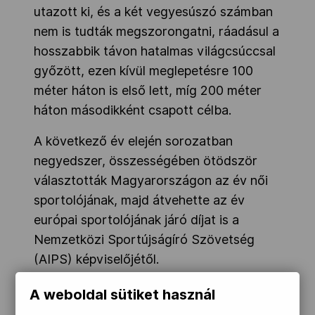
utazott ki, és a két vegyesúszó számban
nem is tudták megszorongatni, ráadásul a
hosszabbik távon hatalmas világcsúccsal
győzött, ezen kívül meglepetésre 100
méter háton is első lett, míg 200 méter
háton másodikként csapott célba.
A következő év elején sorozatban
negyedszer, összességében ötödször
választották Magyarországon az év női
sportolójának, majd átvehette az év
európai sportolójának járó díjat is a
Nemzetközi Sportújságíró Szövetség
(AIPS) képviselőjétől.
Magyar sportoló ezt megelőzően 1992-
A weboldal sütiket használ
ben érdemelte ki ezt a díjat Egerszegi