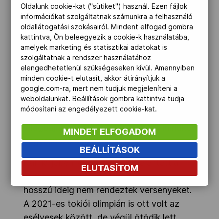
Oldalunk cookie-kat ("sütiket") használ. Ezen fájlok
Krisztina révén. Hosszú a 2017-es hazai
információkat szolgáltatnak számunkra a felhasználó
rendezésű világbajnokságon is a
oldallátogatási szokásairól. Mindent elfogad gombra
legnagyobb sztár volt a Duna Arénában,
kattintva, Ön beleegyezik a cookie-k használatába,
amelyek marketing és statisztikai adatokat is
ahol ismét duplázott vegyesúszásban.
szolgáltatnak a rendszer használatához
elengedhetetlenül szükségeseken kívül. Amennyiben
Tusuppal 2018 májusában ért véget
minden cookie-t elutasít, akkor átirányítjuk a
kapcsolatuk, ezt követően egy rövidebb
google.com-ra, mert nem tudjuk megjeleníteni a
időszakra Petrov Árpád lett az edzője,
weboldalunkat. Beállítások gombra kattintva tudja
módosítani az engedélyezett cookie-kat.
akivel a 2019-es kvangdzsui
világbajnokságon is a csúcsra ért mindkét
MINDET ELFOGADOM
vegyesúszó számban.
BEÁLLÍTÁSOK
Karrierjében jelentős törést jelentett a
ELUTASÍTOM
2020-as koronavírus-járvány, hiszen
hosszú ideig nem rendeztek versenyeket.
A 2021-es tokiói olimpián is ott volt az
esélyesek között, de végül ötödik lett.