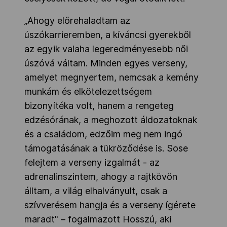
„Ahogy előrehaladtam az
úszókarrieremben, a kíváncsi gyerekből
az egyik valaha legeredményesebb női
úszóvá váltam. Minden egyes verseny,
amelyet megnyertem, nemcsak a kemény
munkám és elkötelezettségem
bizonyítéka volt, hanem a rengeteg
edzésórának, a meghozott áldozatoknak
és a családom, edzőim meg nem ingó
támogatásának a tükröződése is. Sose
felejtem a verseny izgalmát - az
adrenalinszintem, ahogy a rajtkövön
álltam, a világ elhalványult, csak a
szívverésem hangja és a verseny ígérete
maradt" – fogalmazott Hosszú, aki