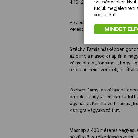
szükségeseken kívül.
4:16.12), de öt nap múltán (Stras
tudjuk megjeleníteni
cookie-kat.
A szöuli dolgok harmadik körében
MINDET EL
verést is. Mit lehet tudni?
Széchy Tamás másképpen gondolta.
az olimpia második napján a mag
válaszolta a „főnöknek”, hogy „ig
azonban nem szeretek, és általá
Közben Darnyi a szálláson Egersz
bajnok – leányka remekül tudott a
egymásra. Kriszta volt Tamás „ki
kishúgra vágyakozó fiút.
Másnap a 400 méteres vegyesúszá
nélkülöző vetélkedéssé szelídült