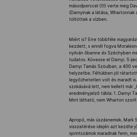
másodperccel (!!!) verte meg Da
(Darnyinak a látása, Whartonnak 
töltöttek a vízben.
Miért is? Erre többféle magyarázat
kezdett, s ennél fogva Moralesn
nyilván őbenne és Széchyben meg
tudatos. Kövesse el Darnyi. S ij
Darnyi Tamás Szöulban, a 400 ve
helyzetbe. Féltükben jól rátarto
legyőzhetetlen volt és maradt is.
szokásává lett, nem kellett már 
eredményjelző tábla: 1. Darnyi Ta
Mint látható, nem Wharton szoríto
Apropó, más úszásnemek. Mark Sp
visszatérése idején azt kezdte j
sprintszámok maradnak fenn, mer