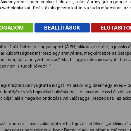
 Amennyiben minden cookie-t elutasít, akkor átirányítjuk a google.
bourg, 4:15.42) az megint az övé volt.
 a weboldalunkat. Beállítások gombra kattintva tudja módosítani a
 csak arra lehetett gondolni, hogy Darnyi „kinéz” Whartonból egy ú
FOGADOM
BEÁLLÍTÁSOK
ELUTASÍT
 Deák Gábor, a magyar sport (ÁISH) akkori vezetője, a joviális á
yar küldöttségnek már lesz egy aranyérme, megkérdezte az úszópá
en, nyer, bár a helyzet kritikus”. Majd – egy széles mosollyal – hoz
ban nem is tudok tévedni.”
egi Krisztinával nyugtatta magát. Az akkor alig tizennégy éves – d
 döntőjére váró bajnokkal hülyéskedni – és viszont. Kiss László sz
scicája”, aki a maga bolondozásaival valósággal „leszedálta” az ak
s döntője – más szakmából vett kifejezéssel élve – „antiklimax”
. Hacsak azt nem tekintjük, hogy Darnyi világ- és olimpiai csúccsal