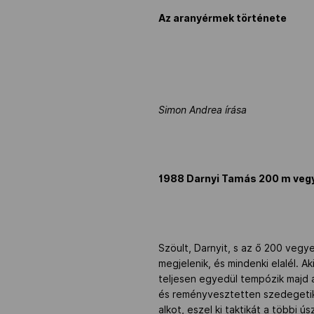
Az aranyérmek története
Simon Andrea írása
1988 Darnyi Tamás 200 m veg
Szöult, Darnyit, s az ő 200 vegy
megjelenik, és mindenki elalél. A
teljesen egyedül tempózik majd 
és reményvesztetten szedegetik 
alkot, eszel ki taktikát a többi ú