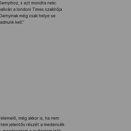
rnyihoz, s azt mondta neki:
llván a londoni Times szakírója
 Darnyinak még csak helye se
adnunk kell.”
felemelő, még akkor is, ha nem
letem jelentős részét a medencék
én, megéreztem a győzelem ízét,