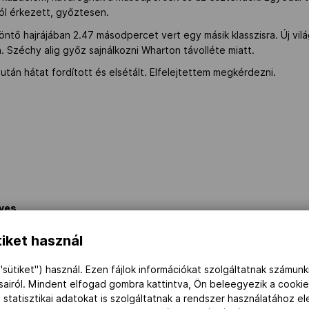
ól érkezett, győztesen.
öntő hajrájában 2.47 másodpercet vert egy másik klasszisra. Új vil
. Széchy alig győz sajnálkozni Wharton távolléte miatt.
után hátat fordított és elsétált. Elfelejtettem megkérdezni.
yes
iket használ
más izgult, bár erre kevés oka volt. Illetve. A dolognak kétfajta 
áján ne izgult volna. Kettő: Darnyit vegyesszámaiban (200, 400) 198
"sütiket") használ. Ezen fájlok információkat szolgáltatnak számunk
időpontban, a szöuli nyári olimpián „a világ legjobb úszójának” (
ásairól. Mindent elfogad gombra kattintva, Ön beleegyezik a cookie
 statisztikai adatokat is szolgáltatnak a rendszer használatához e
gaz, az előző évben az amerikai Dave Wharton pár napra elvette tő