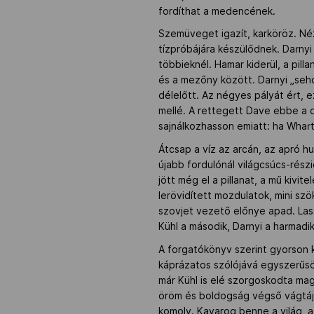
fordíthat a medencének.
Szemüveget igazít, karköröz. Nézn
tízpróbájára készülődnek. Darny
többieknél. Hamar kiderül, a pil
és a mezőny között. Darnyi „seho
délelőtt. Az négyes pályát ért, 
mellé. A rettegett Dave ebbe a 
sajnálkozhasson emiatt: ha Wharto
Átcsap a víz az arcán, az apró h
újabb fordulónál világcsúcs-rész
jött még el a pillanat, a mű kivi
lerövidített mozdulatok, mini sz
szovjet vezető előnye apad. Las
Kühl a második, Darnyi a harmadik
A forgatókönyv szerint gyorson 
káprázatos szólójává egyszerűsöd
már Kühl is elé szorgoskodta ma
öröm és boldogság végső vágtája
komoly. Kavarog benne a világ, 