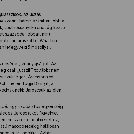
gklasszisok. Az úszás
hy szerint három számban jobb a
nek, testhossznyi különbség közte
ét századdal jobbat, mint
komótosan araszol fel Wharton
án lefegyverző mosollyal,
zönséget, villanyújságot. Az
 meg csak „utazik” tovább: nem
nnyi szükséges. Áramvonalas,
ühl mellen fogja Darnyit, a
odnak neki: Jaroscsuk az élen,
öbbé. Egy csodálatos egyéniség
sleges Jaroscsukot figyelnie,
len, huszáros diadalmenet ez,
osszú másodpercekig halálosan
col a csillagokkal. Aztán