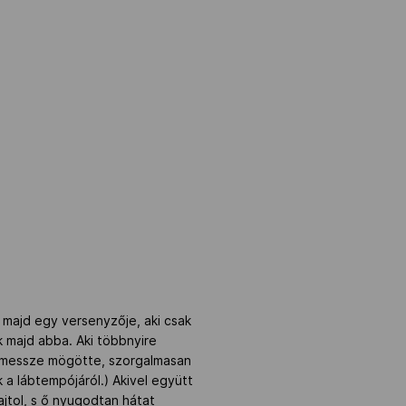
z majd egy versenyzője, aki csak
ák majd abba. Aki többnyire
g messze mögötte, szorgalmasan
a lábtempójáról.) Akivel együtt
rajtol, s ő nyugodtan hátat