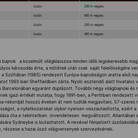
úszás
200 m vegyes
úszás
400 m vegyes
úszás
200 m vegyes
úszás
400 m vegyes
 bajnok a közelmúlt világklasszisa minden idők legsikeresebb magy
úlyos károsodás érte, a műtétek után csak saját felelősségére v
, a Szófiában (1985) rendezett Európa-bajnokságon aratta első n
ot 1993-ban Sheffieldben zárta. Nyolc esztendő alatt hivatalos 
s Barcelonában egyaránt duplázott. További négy világbajnoki és 
yének igazi értékét mutatja, hogy 1991-ben, a Perthben rendezett 
pa-rekordját hosszú éveken át nem tudták megjavítani. 57-szeres 
ságot, a nyilatkozatokat olykor nyersen visszautasította, ezért a t
ulása óta e tekintetben örvendetesen megváltozott. Atlantában 
ására Sydneybe is kiutazhatott. A nevével fémjelzett úszóiskolába
ke, részese a hazai úszó világversenyek szervezésének.