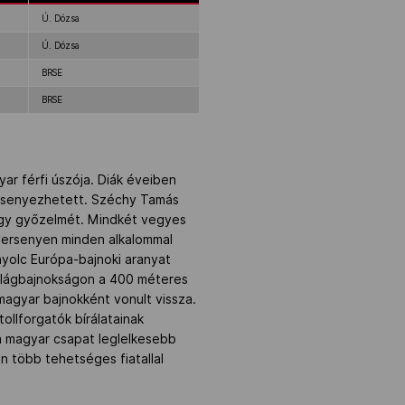
Ú. Dózsa
Ú. Dózsa
BRSE
BRSE
ar férfi úszója. Diák éveiben
ersenyezhetett. Széchy Tamás
agy győzelmét. Mindkét vegyes
versenyen minden alkalommal
nyolc Európa-bajnoki aranyat
világbajnokságon a 400 méteres
magyar bajnokként vonult vissza.
ollforgatók bírálatainak
a magyar csapat leglelkesebb
n több tehetséges fiatallal