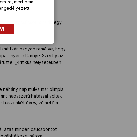
com-ra, mert nem
z engedélyezett
jabb világcsúcsot, s talán egy
OM
llamtitkár, nagyon remélve, hogy
pát, nyer-e Darnyi? Széchy azt
záfűzte: „Kritikus helyzetekben
e néhány nap múlva már olimpiai
erint nagyszerű hatással voltak
kor huszonkét éves, vélhetően
-á, azaz minden csúcspontot
, továbbá közel három