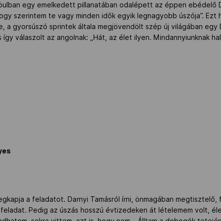
ulban egy emelkedett pillanatában odalépett az éppen ebédelő Da
gy szerintem te vagy minden idők egyik legnagyobb úszója”. Ezt ha
le, a gyorsúszó sprintek általa megjövendölt szép új világában egy
 így válaszolt az angolnak: „Hát, az élet ilyen. Mindannyiunknak hal
yes
kapja a feladatot. Darnyi Tamásról írni, önmagában megtisztelő, 
a feladat. Pedig az úszás hosszú évtizedeken át lételemem volt, é
mondhatom, sokra vittem, azt is, hogy nem… Álltam a dobogók tetej