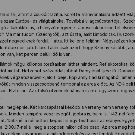
i is fáj, amint a csuklóit lazítja. Körötte áramvonalasra edzett vilá
i a szám Európa- és világbajnoka. Továbbá világcsúcstartója. Széc
langó a kakukktojás, a hiányzó negyedik. Jaroscsuk bukkan fel első
l”. Ma már tudom (Széchytől), azt úszta, amit kimódoltak. Huszonk
ezzel negyediknek fordul. Hátra. Itt kellene feljönni. Négyszázon 
döntőbe nem jutott be. Talán csak azért, hogy Széchy később, arc
n van, két percen belüli idő is van.
ullámok mögül különös torzításban láthat mindent. Reflektorokat, kö
időt mutat. Hetvenöt századdal jobbat Darnyiénál. Ijesztő. Darnyi
telének végzetszerűen kijelölt ideje. Épp annyit ad ki magából, ame
ökőkút minden visszacsobbanó tempónál az arca előtt. Az NDK-beli K
san. Biztosan. Az utolsó ötvennek hárman szinte egyszerre rugaszk
.
kell meglépnie. Két karcsapással később a verseny nem verseny t
ik. Minden tempóra vesz levegőt, jobbra is, balra is. 1:42-nél fele
gát. 1:50-nél a némethez képest is egy testhossz az előnye. Egyet
. 2:00.17-nél áll meg a stopper, mikor célba csap. Az arca még h
a küzdelem, kavarognak a másodpercek és az esztendők. Egyedül tán