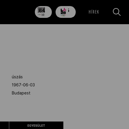
84
705
HÍREK
nap
nap
úszás
1967-06-03
Budapest
EGYESÜLET