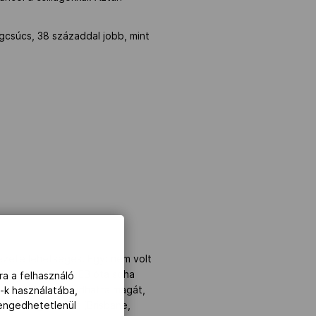
ágcsúcs, 38 századdal jobb, mint
nézete lehetséges. Egy: nem volt
5, a szófiai úszó EB óta soha
ra a felhasználó
Swimming World) tudhatta magát,
-k használatába,
lengedhetetlenül
le a világcsúcsot (Brisbane,