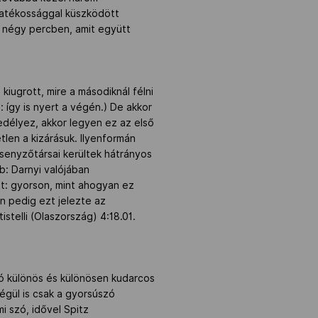
gyatékossággal küszködött
t négy percben, amit együtt
 kiugrott, mire a másodiknál félni
így is nyert a végén.) De akkor
délyez, akkor legyen ez az első
tlen a kizárásuk. Ilyenformán
senyzőtársai kerültek hátrányos
b: Darnyi valójában
ott: gyorson, mint ahogyan ez
n pedig ezt jelezte az
stelli (Olaszország) 4:18.01.
ó különös és különösen kudarcos
égül is csak a gyorsúszó
 szó, idővel Spitz