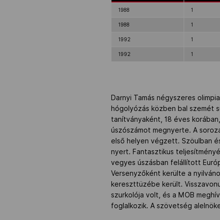
1988
1
NOB
1988
1
1992
1
Társszervezetek
1992
1
OVEP
Darnyi Tamás négyszeres olimpiai
hógolyózás közben bal szemét s
Adatbank
tanítványaként, 18 éves korában
úszószámot megnyerte. A sorozat
első helyen végzett. Szöulban é
nyert. Fantasztikus teljesítmén
vegyes úszásban felállított Euró
Versenyzőként kerülte a nyilvános
kereszttüzébe került. Visszavon
szurkolója volt, és a MOB meghív
foglalkozik. A szövetség alelnö