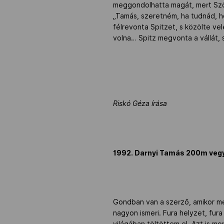
meggondolhatta magát, mert Szö
„Tamás, szeretném, ha tudnád, ho
félrevonta Spitzet, s közölte ve
volna… Spitz megvonta a vállát, s
Riskó Géza írása
1992. Darnyi Tamás 200m veg
Gondban van a szerző, amikor meg
nagyon ismeri. Fura helyzet, fur
világában töltöttem el. Azt is 