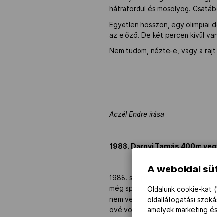
hátrafordul és mosolyog. Csatáb
Egyetlen hosszon, egy olimpiai d
az előző. De két percen kívül van
Nem tudom, nézte-e, vagy a rajt 
Aczél Endre írása
1988. Darnyi Tamás 400m veg
A weboldal süt
1988. szeptember 20-án Darnyi Ta
még sportoló, aki az első olimpi
Oldalunk cookie-kat (
nem verte meg senki. A kérdéses 
oldallátogatási szok
amelyek marketing és
övé volt minden létező rekord. I