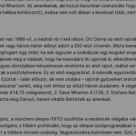
vid Whartont. Az amerikainak, aki hozzá hasonlóan szenzorális fo
a hallása korlátozott), esélye sem volt abban a kevéssel több, min
 van. 1986-ot, a madridi vb-t kell idézni. Ott Darnyi az első rajtnál
ek vagy három méter előnyt adott a 200 első ötvenén. (Nota bene: 
fogant egy ötlet: ha már egyszer a szabályzat egy kiugrást enge
edjenek meg a többiek, hogy ha másodjára ők ugornak ki, elkerülhete
gyes döntőjében kényelmesen elvétette az első rajtot, miáltal ver
ttak a pisztolylövésre. Ez az első magyarázat. A második egyszerűb
 Ezúttal – talán először, de nem utoljára – rajt/cél győzelmet arat
„leúsznia” senkit, elég volt ehhez az előző három úszásnem. A végé
más 4:14.75 (világrekord), 2. Dave Wharton 4.17.36, 3. Stefano Batti
tta meg Darnyit, hanem inkább Battistelli az amerikait.
itz, a müncheni olimpia (1972) úszóhőse a medencék világába val
ósolgatni, s főként próféciálni, hogy az olimpia úszóprogramjában v
t a többire nincsen szükség. Vegyesúszásra különösen nem. Szó, mi