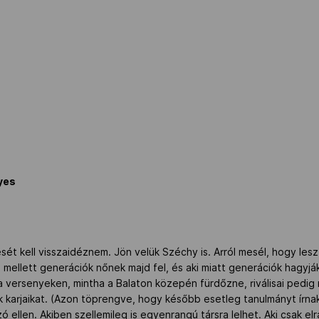
yes
esét kell visszaidéznem. Jön velük Széchy is. Arról mesél, hogy les
ki mellett generációk nőnek majd fel, és aki miatt generációk hagyj
a versenyeken, mintha a Balaton közepén fürdőzne, riválisai pedi
karjaikat. (Azon töprengve, hogy később esetleg tanulmányt írnak 
szó ellen. Akiben szellemileg is egyenrangú társra lelhet. Aki csak el