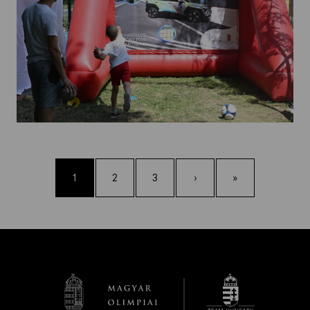
1
2
3
›
»