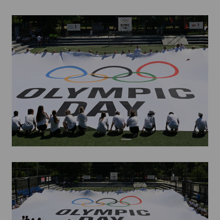
Kettőskarrier-program
NOB
Társszervezetek
OVEP
Adatbank