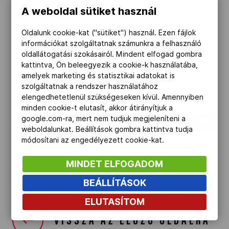
A weboldal sütiket használ
Kettőskarrier-program
Sportág
birkózás
Oldalunk cookie-kat ("sütiket") használ. Ezen fájlok
információkat szolgáltatnak számunkra a felhasználó
Születési idő
NOB
oldallátogatási szokásairól. Mindent elfogad gombra
1947-07-09
kattintva, Ön beleegyezik a cookie-k használatába,
amelyek marketing és statisztikai adatokat is
Születési hely
szolgáltatnak a rendszer használatához
Mosonszentpéter
Társszervezetek
elengedhetetlenül szükségeseken kívül. Amennyiben
minden cookie-t elutasít, akkor átirányítjuk a
google.com-ra, mert nem tudjuk megjeleníteni a
OLIMPIA
HELYEZÉS
SPORTÁG
VERSENYSZÁM
EGYES
OVEP
weboldalunkat. Beállítások gombra kattintva tudja
módosítani az engedélyezett cookie-kat.
1972
3
birkózás
szabadfogás 57
Bp. Hon
kg
SE
MINDET ELFOGADOM
Adatbank
1976
16
birkózás
szabadfogás
FTC
57kg
BEÁLLÍTÁSOK
ELUTASÍTOM
VISSZA AZ ELŐZŐ OLDALRA