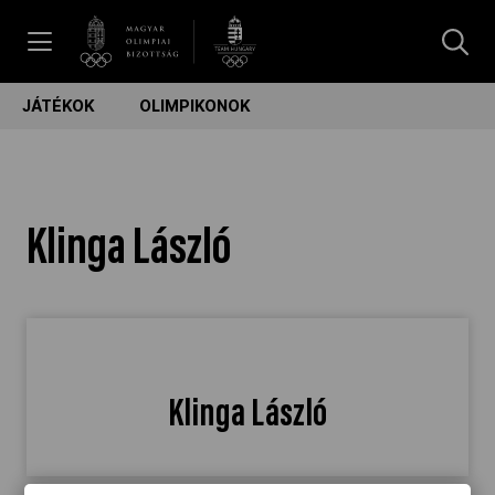
UGRÁS A TARTALOMRA »
JÁTÉKOK
OLIMPIKONOK
Hírek
Galéria
Klinga László
Dakar 2026
Los Angeles 2028
Klinga László
MOB