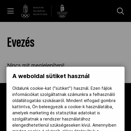
UGRÁS A TARTALOMRA »
Hírek
Evezés
Galéria
Nincs mit megjeleníteni!
Dakar 2026
A weboldal sütiket használ
Oldalunk cookie-kat ("sütiket") használ. Ezen fájlok
információkat szolgáltatnak számunkra a felhasználó
Los Angeles 2028
oldallátogatási szokásairól. Mindent elfogad gombra
kattintva, Ön beleegyezik a cookie-k használatába,
amelyek marketing és statisztikai adatokat is
MOB
szolgáltatnak a rendszer használatához
elengedhetetlenül szükségeseken kívül. Amennyiben