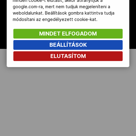
minden cookie-t elutasít, akkor átirányítjuk a
google.com-ra, mert nem tudjuk megjeleníteni a
Kettőskarrier-program
weboldalunkat. Beállítások gombra kattintva tudja
módosítani az engedélyezett cookie-kat.
NOB
MINDET ELFOGADOM
BEÁLLÍTÁSOK
Társszervezetek
ELUTASÍTOM
OVEP
Adatbank