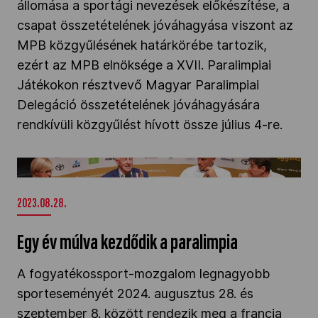
állomása a sportági nevezések előkészítése, a
csapat összetételének jóváhagyása viszont az
MPB közgyűlésének határkörébe tartozik,
ezért az MPB elnöksége a XVII. Paralimpiai
Játékokon résztvevő Magyar Paralimpiai
Delegáció összetételének jóváhagyására
rendkívüli közgyűlést hívott össze július 4-re.
Egy év múlva kezdődik a paralimpia" />
2023.08.28.
Egy év múlva kezdődik a paralimpia
A fogyatékossport-mozgalom legnagyobb
sporteseményét 2024. augusztus 28. és
szeptember 8. között rendezik meg a francia