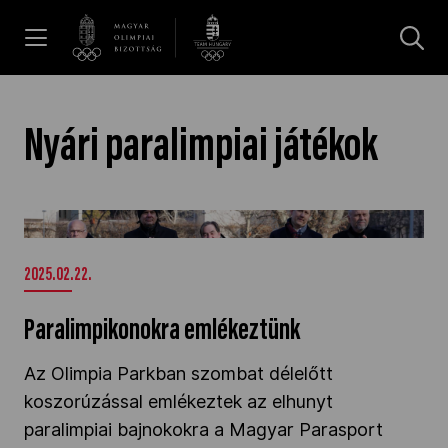
UGRÁS A TARTALOMRA »
Hírek
Nyári paralimpiai játékok
Galéria
Paralimpikonokra emlékeztünk" />
Dakar 2026
2025.02.22.
Paralimpikonokra emlékeztünk
Los Angeles 2028
Az Olimpia Parkban szombat délelőtt
koszorúzással emlékeztek az elhunyt
MOB
paralimpiai bajnokokra a Magyar Parasport