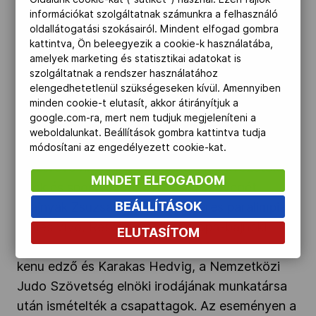
Letette az esküt a Magyar Paralimpiai
információkat szolgáltatnak számunkra a felhasználó
oldallátogatási szokásairól. Mindent elfogad gombra
Csapat
kattintva, Ön beleegyezik a cookie-k használatába,
amelyek marketing és statisztikai adatokat is
A budapesti Eiffel Műhelyházban, megható
szolgáltatnak a rendszer használatához
műsor keretében tettek fogadalmat a Magyar
elengedhetetlenül szükségeseken kívül. Amennyiben
minden cookie-t elutasít, akkor átirányítjuk a
Paralimpiai Csapat sportolói, edzői, sport- és
google.com-ra, mert nem tudjuk megjeleníteni a
egészségügyi szakemberei, stábtagjai, a
weboldalunkat. Beállítások gombra kattintva tudja
csapatiroda munkatársai, valamint a játékokon
módosítani az engedélyezett cookie-kat.
résztvevő hivatalos delegáltak, játékvezetők,
MINDET ELFOGADOM
bírók és sportvezetők. Az eskü szövegét
BEÁLLÍTÁSOK
Krajnyák Zsuzsanna tizenkétszeres paralimpiai
érmes vívó, Rescsik Csaba Európa-bajnoki
ELUTASÍTOM
ezüstérmes sportlövő, Karnok Marcell kajak-
kenu edző és Karakas Hedvig, a Nemzetközi
Judo Szövetség elnöki irodájának munkatársa
után ismételték a csapattagok. Az eseményen a