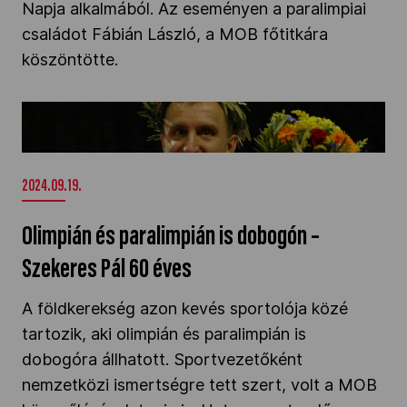
Napja alkalmából. Az eseményen a paralimpiai
Kettőskarrier-program
családot Fábián László, a MOB főtitkára
köszöntötte.
NOB
Olimpián és paralimpián is dobogón – Szekeres
Pál 60 éves" />
Társszervezetek
2024.09.19.
OVEP
Olimpián és paralimpián is dobogón –
Szekeres Pál 60 éves
Adatbank
A földkerekség azon kevés sportolója közé
tartozik, aki olimpián és paralimpián is
dobogóra állhatott. Sportvezetőként
nemzetközi ismertségre tett szert, volt a MOB