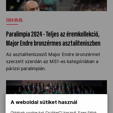
Paralimpia 2024 - Teljes az éremkollekció,
Major Endre bronzérmes asztaliteniszben" />
2024.09.05.
Paralimpia 2024 - Teljes az éremkollekció,
Major Endre bronzérmes asztaliteniszben
Az asztaliteniszező Major Endre bronzérmet
szerzett szerdán az MS1-es kategóriában a
párizsi paralimpián.
Letette az esküt a Magyar Paralimpiai Csapat"
/>
A weboldal sütiket használ
2024.08.21.
Oldalunk cookie-kat ("sütiket") használ. Ezen fájlok