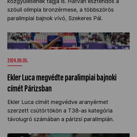
közgyűlésének tagja is. Hatvan esztendős a
szöuli olimpia bronzérmese, a többszörös
paralimpiai bajnok vívó, Szekeres Pál.
Ekler Luca megvédte paralimpiai bajnoki címét
Párizsban" />
2024.09.05.
Ekler Luca megvédte paralimpiai bajnoki
címét Párizsban
Ekler Luca címét megvédve aranyérmet
szerzett csütörtökön a T38-as kategória
távolugró számában a párizsi paralimpián.