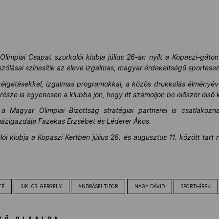
!
impiai Csapat szurkolói klubja július 26-án nyílt a Kopaszi-gáto
szólásai színesítik az eleve izgalmas, magyar érdekeltségű sportes
lgetésekkel, izgalmas programokkal, a közös drukkolás élményével
 része is egyenesen a klubba jön, hogy itt számoljon be először első 
Magyar Olimpiai Bizottság stratégiai partnerei is csatlakozn
házigazdája Fazekas Erzsébet és Léderer Ákos.
ói klubja a Kopaszi Kertben július 26. és augusztus 11. között tart
TÉ
SIKLÓSI GERGELY
ANDRÁSFI TIBOR
NAGY DÁVID
SPORTHÍREK