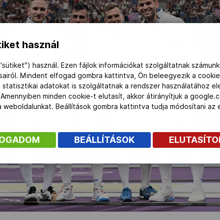
iket használ
"sütiket") használ. Ezen fájlok információkat szolgáltatnak számunk
ásairól. Mindent elfogad gombra kattintva, Ön beleegyezik a cookie
 statisztikai adatokat is szolgáltatnak a rendszer használatához e
 Amennyiben minden cookie-t elutasít, akkor átirányítjuk a google.
 a weboldalunkat. Beállítások gombra kattintva tudja módosítani a
FOGADOM
BEÁLLÍTÁSOK
ELUTASÍT