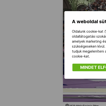
A weboldal süt
Oldalunk cookie-kat (
oldallátogatási szok
amelyek marketing és
szükségeseken kívül.
tudjuk megjeleníteni
cookie-kat.
MINDET EL
MOB-Média/Szalmás Péter