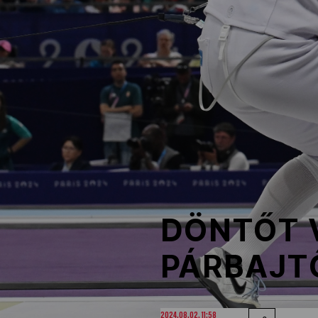
NOB
Társszervezetek
OVEP
Adatbank
DÖNTŐT V
PÁRBAJT
2024.08.02. 11:58