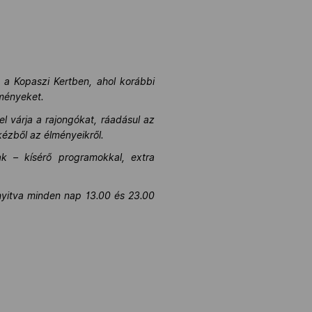
n a Kopaszi Kertben, ahol korábbi
eményeket.
 várja a rajongókat, ráadásul az
kézből az élményeikről.
ak – kísérő programokkal, extra
 nyitva minden nap 13.00 és 23.00