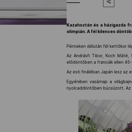
Kazahsztán és a házigazda fr
olimpián. A fél kilences döntő
Pénteken délután fél kettőkor l
Az Andrásfi Tibor, Koch Máté, 
elődöntőben a franciák ellen 45
Az esti fináléban Japán lesz az e
Egyéniben vasárnap a világbajn
nyolcaddöntőben búcsúzott. Az el