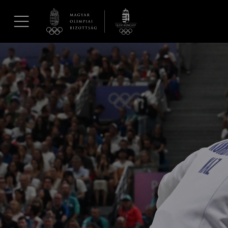
UGRÁS A TARTALOMRA »
Hírek
Galéria
Dakar 2026
Los Angeles 2028
MOB
Kettőskarrier-program