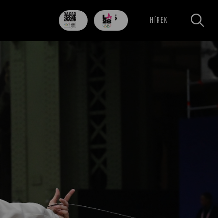
84
705
HÍREK
nap
nap