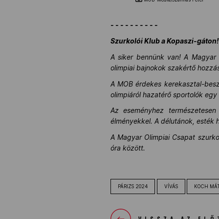
- - - - - - - - - -
Szurkolói Klub a Kopaszi-gáton
A siker bennünk van! A Magyar Ol
olimpiai bajnokok szakértő hozzá
A MOB érdekes kerekasztal-beszé
olimpiáról hazatérő sportolók egy
Az eseményhez természetesen a 
élményekkel. A délutánok, esték 
A Magyar Olimpiai Csapat szurkol
óra között.
PÁRIZS 2024
VÍVÁS
KOCH MÁ