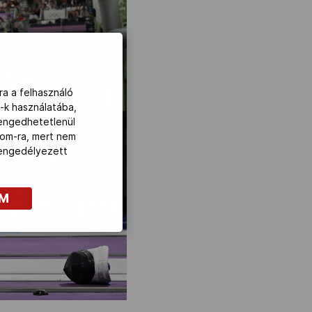
ra a felhasználó
-k használatába,
lengedhetetlenül
com-ra, mert nem
z engedélyezett
OM