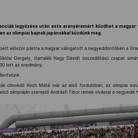
anciák legyőzése után este aranyéremért küzdhet a magyar fé
ben az olimpiai bajnok japánokkal küzdünk meg.
épett először pástra a magyar válogatott a negyeddöntőben a Gra
Siklósi Gergely, (tartalék Nagy Dávid) összeállítású csapat sim
-30 lett az eredmény.
llenfelünk.
oki címvédő Koch Máté már az első fordulóban, az olimpiai ezü
ső olimpiáján szereplő Andrásfi Tibor remek vívással a negyedik h