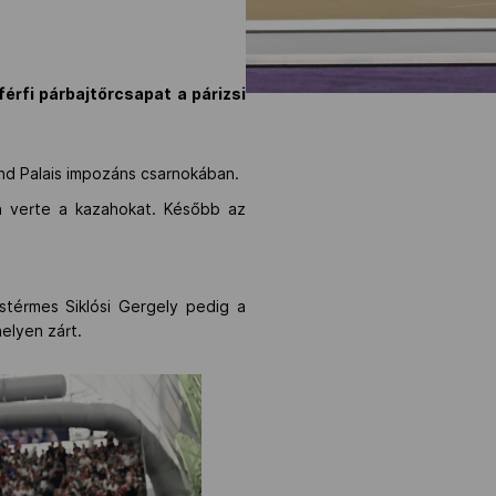
rfi párbajtőrcsapat a párizsi
nd Palais impozáns csarnokában.
án verte a kazahokat. Később az
stérmes Siklósi Gergely pedig a
elyen zárt.