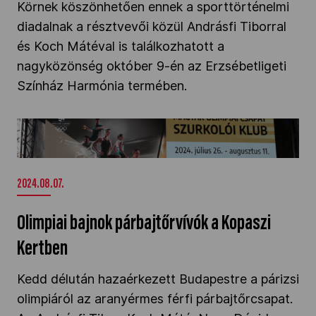
Körnek köszönhetően ennek a sporttörténelmi
Kettőskarrier-program
diadalnak a résztvevői közül Andrásfi Tiborral
és Koch Mátéval is találkozhatott a
nagyközönség október 9-én az Erzsébetligeti
NOB
Színház Harmónia termében.
Társszervezetek
Olimpiai bajnok párbajtőrvívók a Kopaszi
Kertben" />
OVEP
2024.08.07.
Olimpiai bajnok párbajtőrvívók a Kopaszi
Adatbank
Kertben
Kedd délután hazaérkezett Budapestre a párizsi
olimpiáról az aranyérmes férfi párbajtőrcsapat.