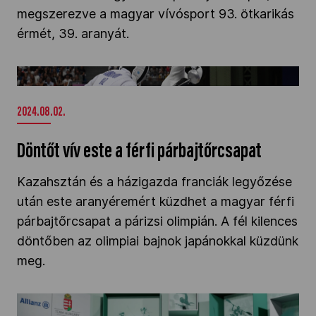
megszerezve a magyar vívósport 93. ötkarikás
érmét, 39. aranyát.
Döntőt vív este a férfi párbajtőrcsapat" />
2024.08.02.
Döntőt vív este a férfi párbajtőrcsapat
Kazahsztán és a házigazda franciák legyőzése
után este aranyéremért küzdhet a magyar férfi
párbajtőrcsapat a párizsi olimpián. A fél kilences
döntőben az olimpiai bajnok japánokkal küzdünk
meg.
Koch Máté érmet remél Párizsból – nem is