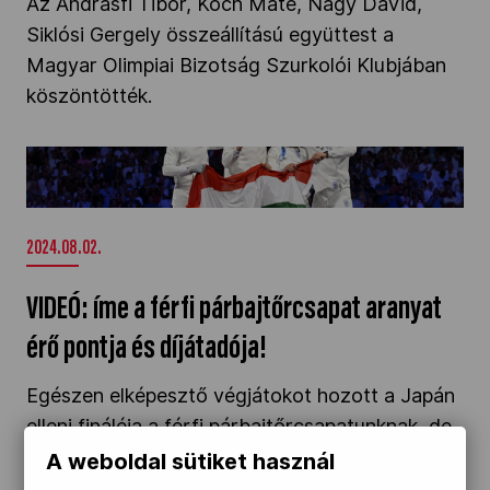
Az Andrásfi Tibor, Koch Máté, Nagy Dávid,
Siklósi Gergely összeállítású együttest a
Magyar Olimpiai Bizotság Szurkolói Klubjában
köszöntötték.
VIDEÓ: íme a férfi párbajtőrcsapat aranyat érő
pontja és díjátadója!" />
2024.08.02.
VIDEÓ: íme a férfi párbajtőrcsapat aranyat
érő pontja és díjátadója!
Egészen elképesztő végjátokot hozott a Japán
elleni fináléja a férfi párbajtőrcsapatunknak, de
az nevet, aki utoljára nevet, márpedig Siklósi
A weboldal sütiket használ
Gergely bevitte a győztes találatot! Ezzel 52 év