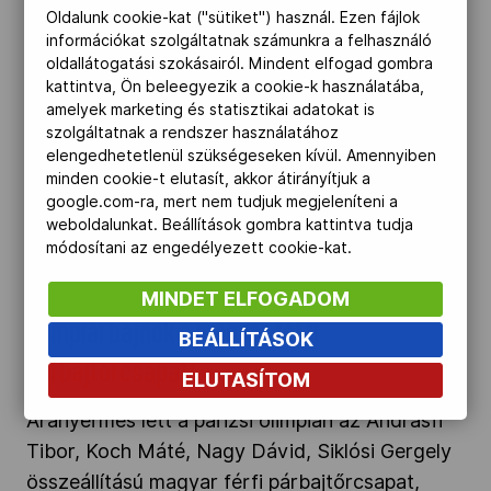
Oldalunk cookie-kat ("sütiket") használ. Ezen fájlok
után lett ismét aranyérmes a férfi párbajtőr-
információkat szolgáltatnak számunkra a felhasználó
válogatott, ezúttal a Siklósi, Koch, Andrásfi,
oldallátogatási szokásairól. Mindent elfogad gombra
Nagy Dávid összeállításban. Íme a győztes
kattintva, Ön beleegyezik a cookie-k használatába,
amelyek marketing és statisztikai adatokat is
pillanatok:
szolgáltatnak a rendszer használatához
elengedhetetlenül szükségeseken kívül. Amennyiben
minden cookie-t elutasít, akkor átirányítjuk a
Olimpiai bajnok a magyar férfi párbajtőrcsapat!"
google.com-ra, mert nem tudjuk megjeleníteni a
/>
weboldalunkat. Beállítások gombra kattintva tudja
módosítani az engedélyezett cookie-kat.
2024.08.02.
MINDET ELFOGADOM
Olimpiai bajnok a magyar férfi
BEÁLLÍTÁSOK
párbajtőrcsapat!
ELUTASÍTOM
Aranyérmes lett a párizsi olimpián az Andrásfi
Tibor, Koch Máté, Nagy Dávid, Siklósi Gergely
összeállítású magyar férfi párbajtőrcsapat,