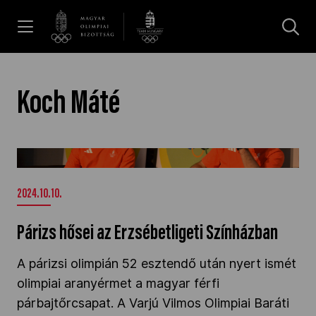
UGRÁS A TARTALOMRA »
Hírek
Koch Máté
Galéria
Párizs hősei az Erzsébetligeti Színházban" />
Dakar 2026
2024.10.10.
Párizs hősei az Erzsébetligeti Színházban
Los Angeles 2028
A párizsi olimpián 52 esztendő után nyert ismét
olimpiai aranyérmet a magyar férfi
MOB
párbajtőrcsapat. A Varjú Vilmos Olimpiai Baráti