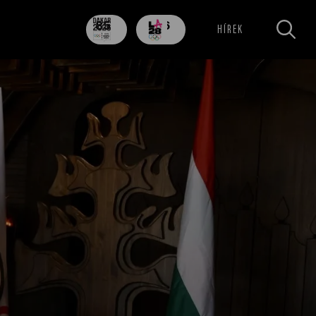
85
706
HÍREK
nap
nap