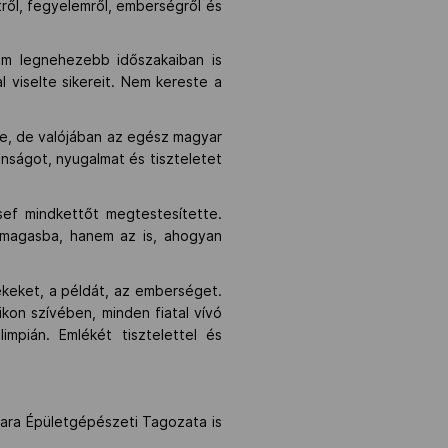
ről, fegyelemről, emberségről és
em legnehezebb időszakaiban is
l viselte sikereit. Nem kereste a
őle, de valójában az egész magyar
onságot, nyugalmat és tiszteletet
ef mindkettőt megtestesítette.
 magasba, hanem az is, ahogyan
ékeket, a példát, az emberséget.
kon szívében, minden fiatal vívó
impián. Emlékét tisztelettel és
ara Épületgépészeti Tagozata is