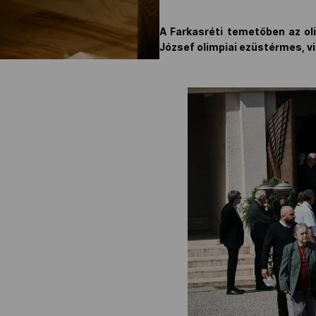
A Farkasréti temetőben az ol
József olimpiai ezüstérmes, v