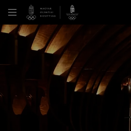
UGRÁS A TARTALOMRA »
Hírek
Galéria
Dakar 2026
Los Angeles 2028
MOB
Kettőskarrier-program