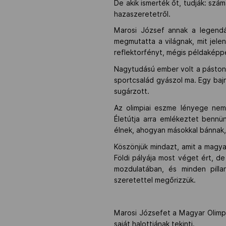
De akik ismerték őt, tudják: sz
hazaszeretetről.
Marosi József annak a legendá
megmutatta a világnak, mit jelen
reflektorfényt, mégis példaképpé
Nagytudású ember volt a páston é
sportcsalád gyászol ma. Egy bajn
sugárzott.
Az olimpiai eszme lényege nem
Életútja arra emlékeztet benn
élnek, ahogyan másokkal bánnak
Köszönjük mindazt, amit a magya
Földi pályája most véget ért, d
mozdulatában, és minden pillan
szeretettel megőrizzük.
Marosi Józsefet a Magyar Olimp
saját halottjának tekinti.