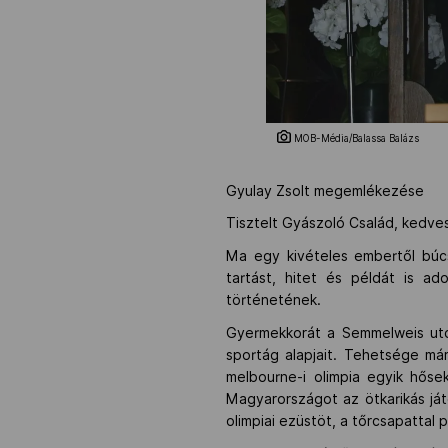
MOB-Média/Balassa Balázs
Gyulay Zsolt megemlékezése
Tisztelt Gyászoló Család, kedves
Ma egy kivételes embertől búc
tartást, hitet és példát is a
történetének.
Gyermekkorát a Semmelweis utcáb
sportág alapjait. Tehetsége má
melbourne-i olimpia egyik hős
Magyarországot az ötkarikás já
olimpiai ezüstöt, a tőrcsapattal