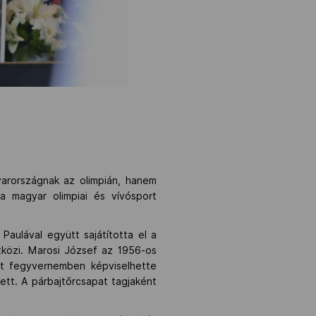
arországnak az olimpián, hanem
a magyar olimpiai és vívósport
Paulával együtt sajátította el a
tközi. Marosi József az 1956-os
ét fegyvernemben képviselhette
tt. A párbajtőrcsapat tagjaként