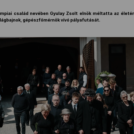
impiai család nevében Gyulay Zsolt elnök méltatta az életé
ilágbajnok, gépészfőmérnök vívó pályafutását.