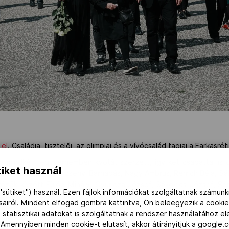
 el
. Családja, tisztelői, az olimpiai és a vívócsalád tagjai a Farkas
a mindkét fegyvernemben kvótát szerzett, így két csapattal is 
iket használ
Balthazár Lajos, Berzsenyi Barnabás, Nagy Ambrus, Rerrich Béla, Sá
rözők között Fülöp Mihály, Gyuricza József, Sákovics József, Somo
"sütiket") használ. Ezen fájlok információkat szolgáltatnak számunk
mába párbajtőr-világbajnokként utazott, a csapat a negyedik hely
ásairól. Mindent elfogad gombra kattintva, Ön beleegyezik a cookie
n olimpiai arany-, Mexikóban ezüstérmet nyert, 1962-ben világba
 statisztikai adatokat is szolgáltatnak a rendszer használatához e
inek első férje az olimpiai bronzérmes távolugró, Földessy Ödön vo
 Amennyiben minden cookie-t elutasít, akkor átirányítjuk a google.