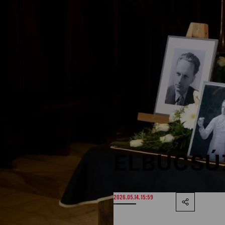
NOB
Társszervezetek
OVEP
Adatbank
ELBÚCSÚ
2026.05.14. 15:59