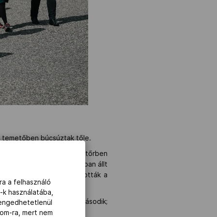
réti temetőben búcsúztak tőle.
dobogóra állhatott. Párbajtőrben
kovics Jözsef összeállításban állt
di Lajos és Tilli Ede alkották a
ra a felhasználó
en zárt.
-k használatába,
jnok lett, 1966-ban vb-második;
lengedhetetlenül
lt.
com-ra, mert nem