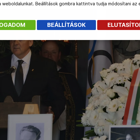
 a weboldalunkat. Beállítások gombra kattintva tudja módosítani a
FOGADOM
BEÁLLÍTÁSOK
ELUTASÍT