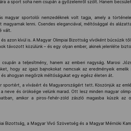
ámára a sport soha nem csupán a győzelemről szólt. Hanem becsület
s magyar sportolói nemzedéknek volt tagja, amely a történel
t magyarnak lenni. Csendes eleganciával, méltósággal és alázatta
 vált.
s azon kívül is. A Magyar Olimpiai Bizottság vívóként búcsúzik t
ok távozott közülünk – és egy olyan ember, akinek jelenléte bizt
 csupán a teljesítmény, hanem az emberi nagyság. Marosi Józs
ünket, hogy az igazi bajnokokat nemcsak az eredményeik emelik
, és ahogyan megőrzik méltóságukat egy egész életen át.
r sportért, a vívásért és Magyarországért tett. Köszönjük az eml
e a neve és öröksége velünk marad. Ott lesz minden magyar olimpi
atban, amikor a piros-fehér-zöld zászló magasba kúszik az ol
iai Bizottság, a Magyar Vívó Szövetség és a Magyar Mérnöki Kam