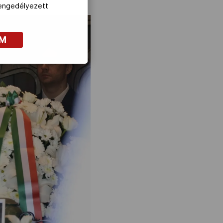
z engedélyezett
OM