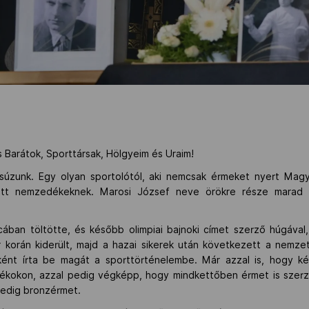
 Barátok, Sporttársak, Hölgyeim és Uraim!
súzunk. Egy olyan sportolótól, aki nemcsak érmeket nyert Magy
dott nemzedékeknek. Marosi József neve örökre része marad 
an töltötte, és később olimpiai bajnoki címet szerző húgával, 
r korán kiderült, majd a hazai sikerek után következett a nemze
eként írta be magát a sporttörténelembe. Már azzal is, hogy k
tékokon, azzal pedig végképp, hogy mindkettőben érmet is szerze
 pedig bronzérmet.