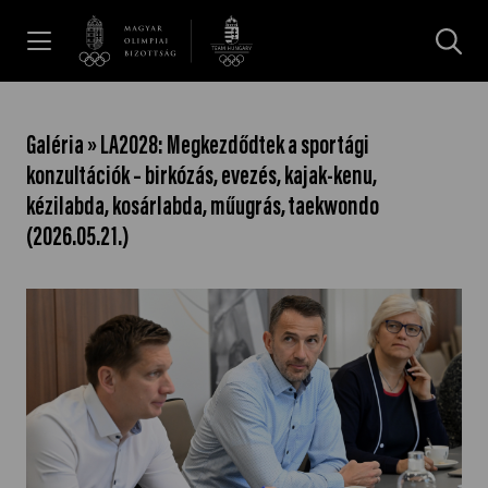
UGRÁS A TARTALOMRA »
Hírek
Galéria » LA2028: Megkezdődtek a sportági
konzultációk – birkózás, evezés, kajak-kenu,
Galéria
kézilabda, kosárlabda, műugrás, taekwondo
(2026.05.21.)
Dakar 2026
Los Angeles 2028
MOB