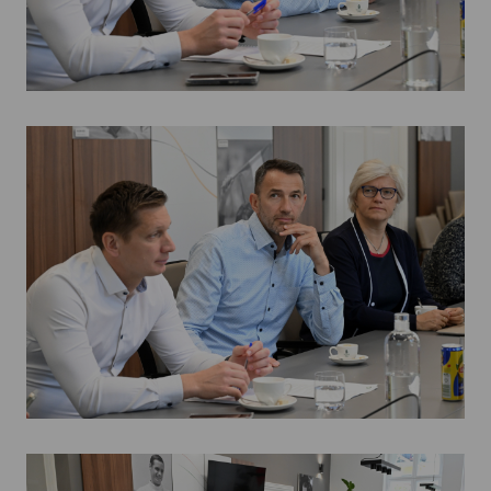
Kettőskarrier-program
NOB
Társszervezetek
OVEP
Adatbank