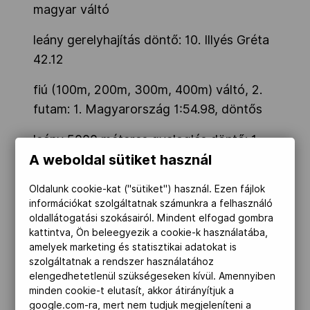
magyar váltó
leány gerelyhajítás döntő: 10. Illyés Gréta
42.12
fiú (100m, 200m, 300m, 400m) váltó, 2.
futam: 1. Magyarország 1:54.98, döntős
leány 5000 méteres gyaloglás döntő: 1.
A weboldal sütiket használ
Kovács Alexandra 22:42.91
Oldalunk cookie-kat ("sütiket") használ. Ezen fájlok
információkat szolgáltatnak számunkra a felhasználó
oldallátogatási szokásairól. Mindent elfogad gombra
kattintva, Ön beleegyezik a cookie-k használatába,
amelyek marketing és statisztikai adatokat is
szolgáltatnak a rendszer használatához
elengedhetetlenül szükségeseken kívül. Amennyiben
minden cookie-t elutasít, akkor átirányítjuk a
google.com-ra, mert nem tudjuk megjeleníteni a