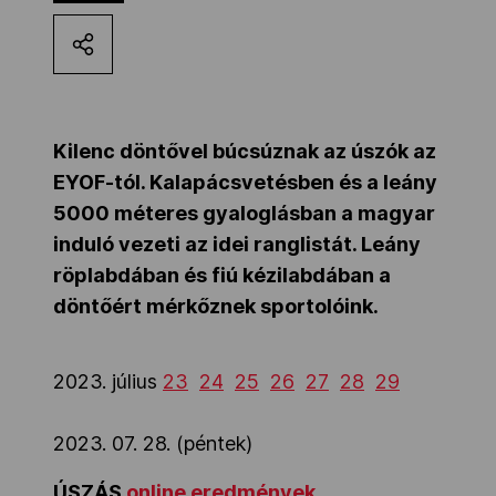
Kettőskarrier-program
NOB
Kilenc döntővel búcsúznak az úszók az
EYOF-tól. Kalapácsvetésben és a leány
Társszervezetek
5000 méteres gyaloglásban a magyar
induló vezeti az idei ranglistát. Leány
röplabdában és fiú kézilabdában a
OVEP
döntőért mérkőznek sportolóink.
Adatbank
2023. július
23
24
25
26
27
28
29
2023. 07. 28. (péntek)
ÚSZÁS
online eredmények