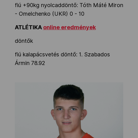
fiú +90kg nyolcaddöntő: Tóth Máté Miron
- Omelchenko (UKR) 0 - 10
ATLÉTIKA
online eredmények
döntők
fiú kalapácsvetés döntő: 1. Szabados
Ármin 78.92