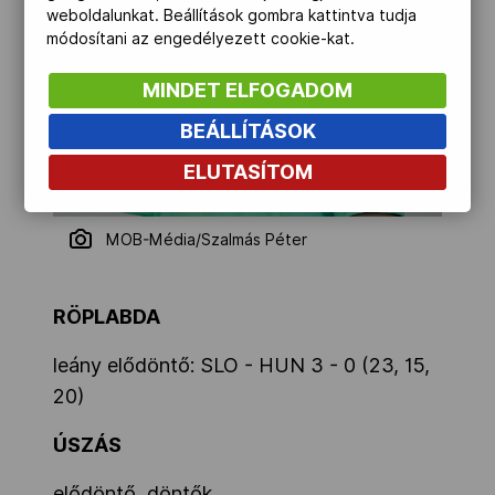
weboldalunkat. Beállítások gombra kattintva tudja
módosítani az engedélyezett cookie-kat.
MINDET ELFOGADOM
BEÁLLÍTÁSOK
ELUTASÍTOM
MOB-Média/Szalmás Péter
RÖPLABDA
leány elődöntő: SLO - HUN 3 - 0 (23, 15,
20)
ÚSZÁS
elődöntő, döntők