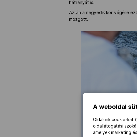
hátrányát is.
Aztán a negyedik kör végére ezt 
mozgott.
A weboldal süt
Oldalunk cookie-kat (
oldallátogatási szok
amelyek marketing és