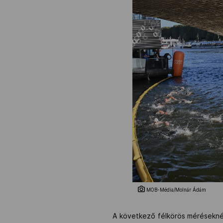
MOB-Média/Molnár Ádám
A következő félkörös méréseknél 