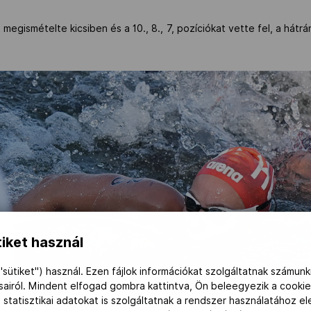
megismételte kicsiben és a 10., 8., 7, pozíciókat vette fel, a hátr
iket használ
"sütiket") használ. Ezen fájlok információkat szolgáltatnak számunk
ásairól. Mindent elfogad gombra kattintva, Ön beleegyezik a cookie
 statisztikai adatokat is szolgáltatnak a rendszer használatához e