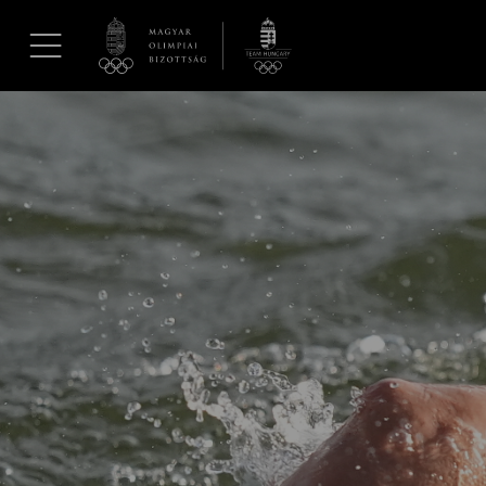
UGRÁS A TARTALOMRA »
Hírek
Galéria
Dakar 2026
Los Angeles 2028
MOB
Kettőskarrier-program