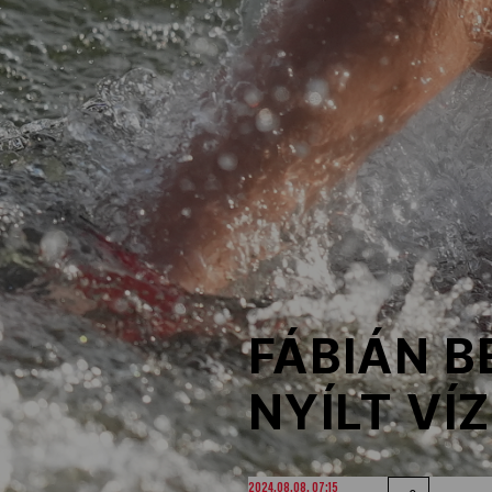
NOB
Társszervezetek
OVEP
Adatbank
FÁBIÁN B
NYÍLT VÍ
2024.08.08. 07:15