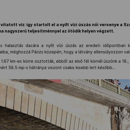
vitatott víz: így startolt el a nyílt vízi úszás női versenye a 
na nagyszerű teljesítménnyel az ötödik helyen végzett.
s halasztás dacára a nyílt vízi úszás az eredeti időpontban k
aiba, méghozzá Párizs közepén, hogy a látvány ellensúlyozzon va
.67 km-es körre osztották, ebből az első fél körnél úszónk a 18., 
l mért 58.5 mp-s hátránya viszont csakis kisebb lett később…