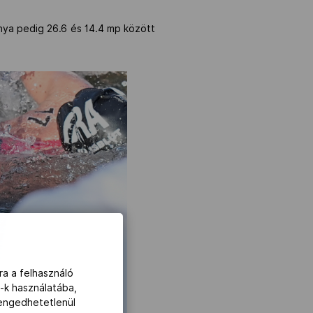
ánya pedig 26.6 és 14.4 mp között
ra a felhasználó
-k használatába,
lengedhetetlenül