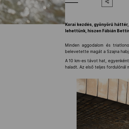
Korai kezdés, gyönyörű háttér, 
lehettünk, hiszen Fábián Betti
Minden aggodalom és triatlono
belevetette magát a Szajna habj
A 10 km-es távot hat, egyenként 1
haladt. Az első teljes fordulóná