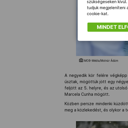
szükségeseken kívül.
tudjuk megjeleníteni
cookie-kat.
MINDET EL
MOB-Média/Molnár Ádám
A negyedik kör felére végképp
úsztak, mögöttük jött egy négye
feljött az 5. helyre, és az utol
Marcela Cunha mögött.
Közben persze mindenki küzdött a
meg a közlekedést, és olykor a t