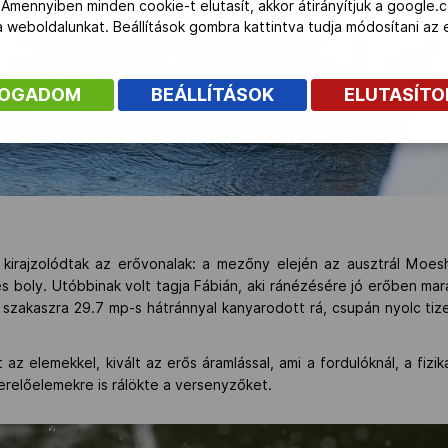
 Amennyiben minden cookie-t elutasít, akkor átirányítjuk a google.
 a weboldalunkat. Beállítások gombra kattintva tudja módosítani a
FOGADOM
BEÁLLÍTÁSOK
ELUTASÍT
 kirajzolódtak az erővonalak: a mezőny elején az ausztrál Moe
s boly. Utóbbinak volt tagja Fábián, aki ránézésére jó erőben mar
só szakaszra 29.7 mp-s hátránnyal kanyarodott rá, csupán nyolc tiz
z elemekkel, kivált az erős áramlással, ami a fordulóknál, a fizi
erelőelemekre is rálökte a versenyzőket.