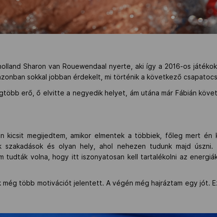
 holland Sharon van Rouewendaal nyerte, aki így a 2016-os játék
 azonban sokkal jobban érdekelt, mi történik a következő csapatoc
egtöbb erő, ő elvitte a negyedik helyet, ám utána már Fábián köve
n kicsit megijedtem, amikor elmentek a többiek, főleg mert én
 szakadások és olyan hely, ahol nehezen tudunk majd úszni.
tudták volna, hogy itt iszonyatosan kell tartalékolni az energiá
 még több motivációt jelentett. A végén még hajráztam egy jót.