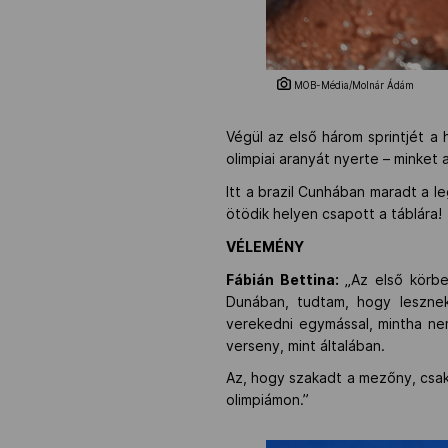
MOB-Média/Molnár Ádám
Végül az első három sprintjét a
olimpiai aranyát nyerte – minket
Itt a brazil Cunhában maradt a l
ötödik helyen csapott a táblára!
VÉLEMÉNY
Fábián Bettina:
„Az első körbe
Dunában, tudtam, hogy lesznek
verekedni egymással, mintha nem 
verseny, mint általában.
Az, hogy szakadt a mezőny, csak
olimpiámon.”