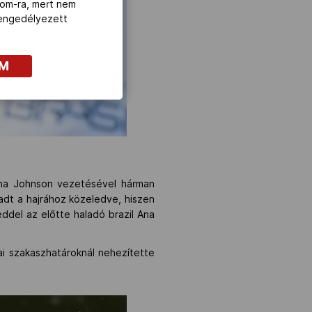
com-ra, mert nem
z engedélyezett
OM
sha Johnson vezetésével hárman
adt a hajrához közeledve, hiszen
eddel az előtte haladó brazil Ana
kai szakaszhatároknál nehezítette