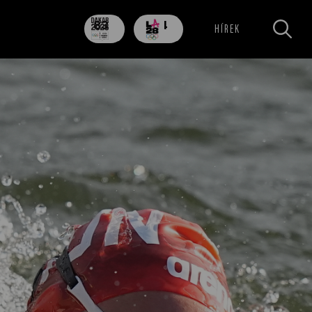
83
704
HÍREK
nap
nap