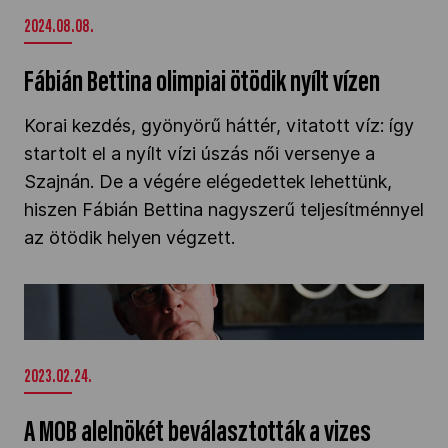
2024.08.08.
Fábián Bettina olimpiai ötödik nyílt vízen
Korai kezdés, gyönyörű háttér, vitatott víz: így
startolt el a nyílt vízi úszás női versenye a
Szajnán. De a végére elégedettek lehettünk,
hiszen Fábián Bettina nagyszerű teljesítménnyel
az ötödik helyen végzett.
A MOB alelnökét beválasztották a vizes
sportokat tömörítő szervezet vezérkarába" />
2023.02.24.
A MOB alelnökét beválasztották a vizes