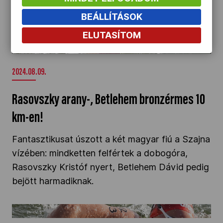
válogatott vezetőedzőket.
BEÁLLÍTÁSOK
Rasovszky arany-, Betlehem bronzérmes 10
ELUTASÍTOM
km-en!" />
2024.08.09.
Rasovszky arany-, Betlehem bronzérmes 10
km-en!
Fantasztikusat úszott a két magyar fiú a Szajna
vízében: mindketten felfértek a dobogóra,
Rasovszky Kristóf nyert, Betlehem Dávid pedig
bejött harmadiknak.
Fábián Bettina olimpiai ötödik nyílt vízen" />