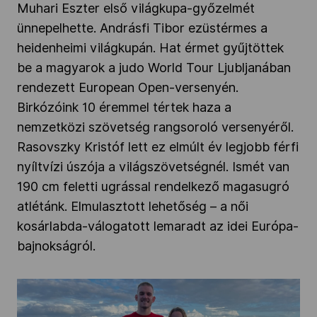
Muhari Eszter első világkupa-győzelmét
ünnepelhette. Andrásfi Tibor ezüstérmes a
heidenheimi világkupán. Hat érmet gyűjtöttek
be a magyarok a judo World Tour Ljubljanában
rendezett European Open-versenyén.
Birkózóink 10 éremmel tértek haza a
nemzetközi szövetség rangsoroló versenyéről.
Rasovszky Kristóf lett ez elmúlt év legjobb férfi
nyíltvízi úszója a világszövetségnél. Ismét van
190 cm feletti ugrással rendelkező magasugró
atlétánk. Elmulasztott lehetőség – a női
kosárlabda-válogatott lemaradt az idei Európa-
bajnokságról.
Nyíltvízi úszó olimpikonjaink világkupán
versenyeztek" />