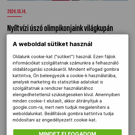
2024.10.14.
Nyíltvízi úszó olimpikonjaink világkupán
versenyeztek
A weboldal sütiket használ
Fábián Bettina ötödik, Rasovszky Kristóf
Oldalunk cookie-kat ("sütiket") használ. Ezen fájlok
hatodik lett Setubalban a nyíltvízi világkupán.
információkat szolgáltatnak számunkra a felhasználó
Egy arany-, két ezüst- és egy bronzéremmel
oldallátogatási szokásairól. Mindent elfogad gombra
kattintva, Ön beleegyezik a cookie-k használatába,
zárta a magyar csapat a hangcsou-i
amelyek marketing és statisztikai adatokat is
meghívásos kajak-kenu versenyt. Megvan a
szolgáltatnak a rendszer használatához
századik magyar judo GP-medal. Valter Attila
elengedhetetlenül szükségeseken kívül. Amennyiben
minden cookie-t elutasít, akkor átirányítjuk a
46. helyezéssel fejezte be a 2024. évi
google.com-ra, mert nem tudjuk megjeleníteni a
versenyidényt. Felemás magyar kezdés a
weboldalunkat. Beállítások gombra kattintva tudja
curling vegyes-csapat világbajnokságon.
módosítani az engedélyezett cookie-kat.
Kinevezte a vívószövetség a fegyvernemi
MINDET ELFOGADOM