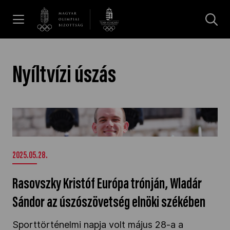
UGRÁS A TARTALOMRA »
Hírek
Nyíltvízi úszás
Galéria
Rasovszky Kristóf Európa trónján, Wladár
Sándor az úszószövetség elnöki székében" />
Dakar 2026
2025.05.28.
Los Angeles 2028
Rasovszky Kristóf Európa trónján, Wladár
Sándor az úszószövetség elnöki székében
MOB
Sporttörténelmi napja volt május 28-a a