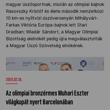
magyar úszósportnak, miután az olimpiai bajnok
Kettőskarrier-program
Rasovszky Kristóf és élete második nemzetközi
10 km-es nyíltvízi úszóversenyén Mihályvári-
Farkas Viktória Európa-bajnok lett Stari
NOB
Gradban; Wladár Sándort, a Magyar Olimpiai
Bizottság alelnökét pedig újra megválasztották
Társszervezetek
a Magyar Úszó Szövetség elnökének.
Az olimpiai bronzérmes Muhari Eszter
OVEP
világkupát nyert Barcelonában" />
Adatbank
2025.02.10.
Az olimpiai bronzérmes Muhari Eszter
világkupát nyert Barcelonában