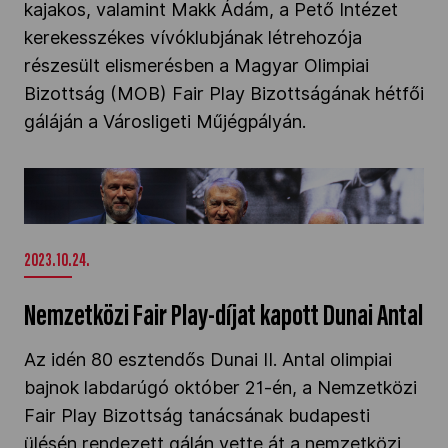
kajakos, valamint Makk Ádám, a Pető Intézet
Kettőskarrier-program
kerekesszékes vívóklubjának létrehozója
részesült elismerésben a Magyar Olimpiai
Bizottság (MOB) Fair Play Bizottságának hétfői
NOB
gáláján a Városligeti Műjégpályán.
Társszervezetek
Nemzetközi Fair Play-díjat kapott Dunai Antal"
/>
OVEP
2023.10.24.
Nemzetközi Fair Play-díjat kapott Dunai Antal
Adatbank
Az idén 80 esztendős Dunai II. Antal olimpiai
bajnok labdarúgó október 21-én, a Nemzetközi
Fair Play Bizottság tanácsának budapesti
ülésén rendezett gálán vette át a nemzetközi