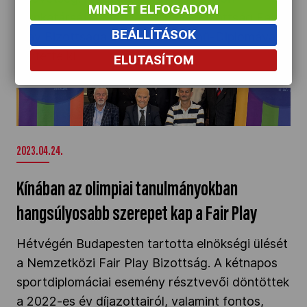
MINDET ELFOGADOM
munkatársát a Magyar Olimpiai Bizottság Fair
BEÁLLÍTÁSOK
Play Bizottsága 2020-ban Életmű-Diplomával
tüntette ki.
ELUTASÍTOM
Kínában az olimpiai tanulmányokban
hangsúlyosabb szerepet kap a Fair Play" />
2023.04.24.
Kínában az olimpiai tanulmányokban
hangsúlyosabb szerepet kap a Fair Play
Hétvégén Budapesten tartotta elnökségi ülését
a Nemzetközi Fair Play Bizottság. A kétnapos
sportdiplomáciai esemény résztvevői döntöttek
a 2022-es év díjazottairól, valamint fontos,