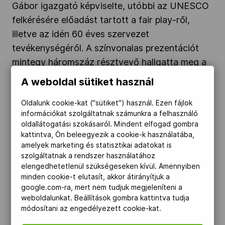
Gábor igazgató képviselte, utóbbi az UNESCO
felkérésére előadást tartott a fair play-ről,
illetve az idén 60 éves szervezet
tevékenységéről. A színvonalas prezentációt
mintegy háromszáz résztvevő hallgatta meg a
helyszínen.
A weboldal sütiket használ
Oldalunk cookie-kat ("sütiket") használ. Ezen fájlok
Elhunyt a Fair Play-díjas Droppa Erika" />
információkat szolgáltatnak számunkra a felhasználó
oldallátogatási szokásairól. Mindent elfogad gombra
2023.06.13.
kattintva, Ön beleegyezik a cookie-k használatába,
amelyek marketing és statisztikai adatokat is
szolgáltatnak a rendszer használatához
Elhunyt a Fair Play-díjas Droppa Erika
elengedhetetlenül szükségeseken kívül. Amennyiben
minden cookie-t elutasít, akkor átirányítjuk a
Június 12-án elhunyt Droppa Erika sportvezető,
google.com-ra, mert nem tudjuk megjeleníteni a
versenybíró, a magyar teniszsport egyik
weboldalunkat. Beállítások gombra kattintva tudja
meghatározó alakja – tudatta a Magyar Tenisz
módosítani az engedélyezett cookie-kat.
Szövetség. A hazai szövetség egykori