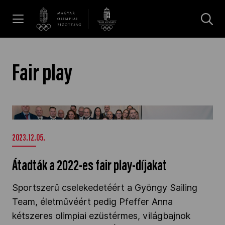
UGRÁS A TARTALOMRA »
Hírek
Fair play
Galéria
Átadták a 2022-es fair play-díjakat" />
Dakar 2026
2023.12.05.
Átadták a 2022-es fair play-díjakat
Los Angeles 2028
Sportszerű cselekedetéért a Gyöngy Sailing
Team, életművéért pedig Pfeffer Anna
MOB
kétszeres olimpiai ezüstérmes, világbajnok