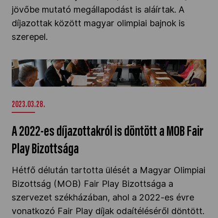
jövőbe mutató megállapodást is aláírtak. A
díjazottak között magyar olimpiai bajnok is
szerepel.
A 2022-es díjazottakról is döntött a MOB Fair
Play Bizottsága" />
2023.03.28.
A 2022-es díjazottakról is döntött a MOB Fair
Play Bizottsága
Hétfő délután tartotta ülését a Magyar Olimpiai
Bizottság (MOB) Fair Play Bizottsága a
szervezet székházában, ahol a 2022-es évre
vonatkozó Fair Play díjak odaítéléséről döntött.