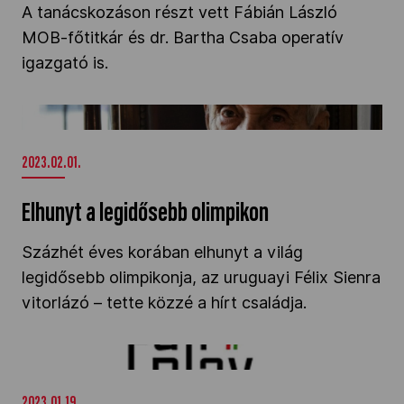
A tanácskozáson részt vett Fábián László
MOB-főtitkár és dr. Bartha Csaba operatív
igazgató is.
Elhunyt a legidősebb olimpikon" />
2023.02.01.
Elhunyt a legidősebb olimpikon
Százhét éves korában elhunyt a világ
legidősebb olimpikonja, az uruguayi Félix Sienra
vitorlázó – tette közzé a hírt családja
.
Fair Play-felhívás 2022" />