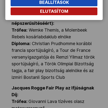
BEÁLLÍTÁSOK
Bierkowski lengyel vívó
ELUTASÍTOM
Willi Daume-díj (a fair play eszméjének
népszerűsítéséért):
Trófea:
Wemke Themis, a Molenbeek
Rebels kosárlabdaklub elnöke
Diploma:
Christian Prudhomme korábbi
francia sportújságíró, a Tour de France
versenyigazgatója és Remzi Yilmaz török
sportújságíró, a Török Olimpiai Bizottság
tagja, a fair play bizottság alelnöke és az
izmiri Bostanli Sports Club
Jacques Rogge Fair Play az Ifjúságnak
Díj:
Trófea:
Giovanni Lava tízéves olasz