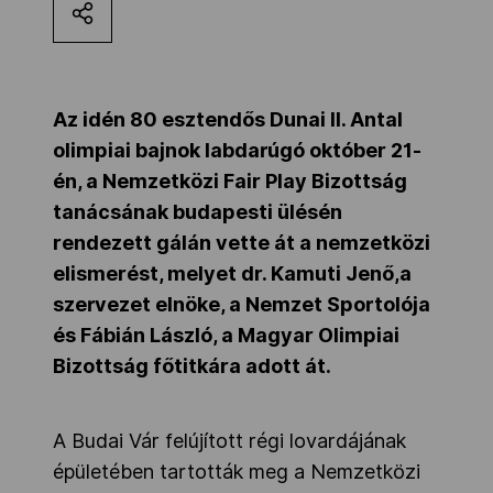
Kettőskarrier-program
NOB
Az idén 80 esztendős Dunai II. Antal
olimpiai bajnok labdarúgó október 21-
én, a Nemzetközi Fair Play Bizottság
Társszervezetek
tanácsának budapesti ülésén
rendezett gálán vette át a nemzetközi
elismerést, melyet dr. Kamuti Jenő,a
OVEP
szervezet elnöke, a Nemzet Sportolója
és Fábián László, a Magyar Olimpiai
Adatbank
Bizottság főtitkára adott át.
A Budai Vár felújított régi lovardájának
épületében tartották meg a Nemzetközi