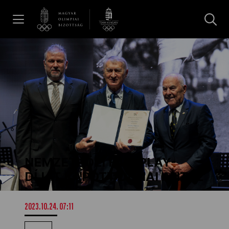
UGRÁS A TARTALOMRA »
Hírek
Galéria
Dakar 2026
NEMZETKÖZI FAIR PLAY-
Los Angeles 2028
DÍJAT KAPOTT DUNAI ANTAL
MOB
2023.10.24. 07:11