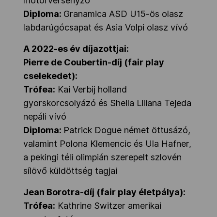
motorversenyző
Diploma:
Granamica ASD U15-ös olasz
labdarúgócsapat és Asia Volpi olasz vívó
A 2022-es év díjazottjai:
Pierre de Coubertin-díj (fair play
cselekedet):
Trófea:
Kai Verbij holland
gyorskorcsolyázó és Sheila Liliana Tejeda
nepáli vívó
Diploma:
Patrick Dogue német öttusázó,
valamint Polona Klemencic és Ula Hafner,
a pekingi téli olimpián szerepelt szlovén
sílövő küldöttség tagjai
Jean Borotra-díj (fair play életpálya):
Trófea:
Kathrine Switzer amerikai