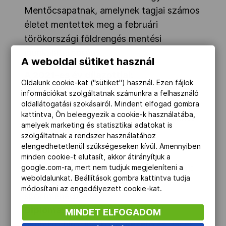
Mentőcsapatnak, amelynek tagjai számos
életet mentettek meg a februári
törökországi földrengés mentési
munkálatai során.
A weboldal sütiket használ
A 2021-es év díjazottjai:
Oldalunk cookie-kat ("sütiket") használ. Ezen fájlok
Pierre de Coubertin-díj (fair play
információkat szolgáltatnak számunkra a felhasználó
cselekedet):
oldallátogatási szokásairól. Mindent elfogad gombra
kattintva, Ön beleegyezik a cookie-k használatába,
Trófea:
Az Izraeli és a Szaúdi Cselgáncs
amelyek marketing és statisztikai adatokat is
Szövetség
szolgáltatnak a rendszer használatához
Diploma:
Andrea Belotti olasz labdarúgó
elengedhetetlenül szükségeseken kívül. Amennyiben
minden cookie-t elutasít, akkor átirányítjuk a
Jean Borotra-díj (fair play életpálya):
google.com-ra, mert nem tudjuk megjeleníteni a
weboldalunkat. Beállítások gombra kattintva tudja
Trófea:
Mauro Borghi olasz
módosítani az engedélyezett cookie-kat.
sportmenedzser
Diploma:
Csin-Ming Csen tajvani
MINDET ELFOGADOM
ökölvívó bíró, mérkőzésvezető és Jacek