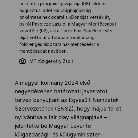
önkéntes program igazgatója (b8), akik az
augusztusi atlétikai világbajnokság
önkénteseinek odaítélt különdíjat vették át,
balról Pavelcze László, a Magyar Mentőcsapat
vezetője (b2), aki a Török Fair Play Bizottság
díját vette át a februári törökországi
földrengés áldozatainak mentéséért a
mentőcsapat nevében.
MTI/Szigetváry Zsolt
A magyar kormány 2024 első
negyedévében határozati javaslatot
tervez benyújtani az Egyesült Nemzetek
Szervezetének (ENSZ), hogy május 19-ét
nyilvánítsa a fair play világnapjává –
jelentette be Magyar Levente
külgazdasági- és külügyminiszter-