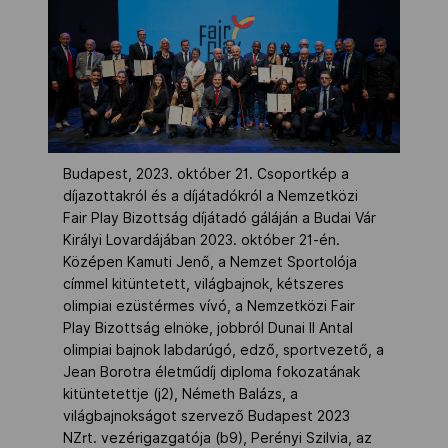
Budapest, 2023. október 21. Csoportkép a
díjazottakról és a díjátadókról a Nemzetközi
Fair Play Bizottság díjátadó gáláján a Budai Vár
Királyi Lovardájában 2023. október 21-én.
Középen Kamuti Jenő, a Nemzet Sportolója
címmel kitüntetett, világbajnok, kétszeres
olimpiai ezüstérmes vívó, a Nemzetközi Fair
Play Bizottság elnöke, jobbról Dunai II Antal
olimpiai bajnok labdarúgó, edző, sportvezető, a
Jean Borotra életműdíj diploma fokozatának
kitüntetettje (j2), Németh Balázs, a
világbajnokságot szervező Budapest 2023
NZrt. vezérigazgatója (b9), Perényi Szilvia, az