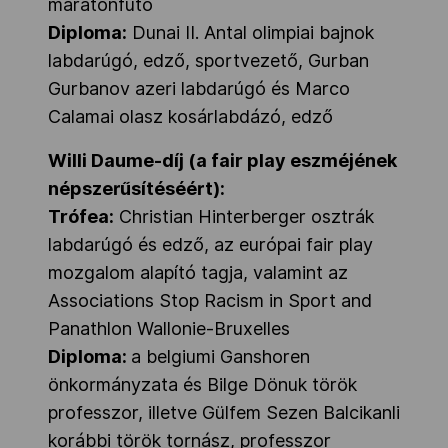
maratonfutó
Diploma:
Dunai II. Antal olimpiai bajnok
labdarúgó, edző, sportvezető, Gurban
Gurbanov azeri labdarúgó és Marco
Calamai olasz kosárlabdázó, edző
Willi Daume-díj (a fair play eszméjének
népszerűsítéséért):
Trófea:
Christian Hinterberger osztrák
labdarúgó és edző, az európai fair play
mozgalom alapító tagja, valamint az
Associations Stop Racism in Sport and
Panathlon Wallonie-Bruxelles
Diploma:
a belgiumi Ganshoren
önkormányzata és Bilge Dönuk török
professzor, illetve Gülfem Sezen Balcikanli
korábbi török tornász, professzor