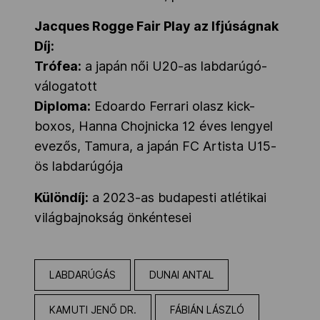
Jacques Rogge Fair Play az Ifjúságnak
Díj:
Trófea:
a japán női U20-as labdarúgó-
válogatott
Diploma:
Edoardo Ferrari olasz kick-
boxos, Hanna Chojnicka 12 éves lengyel
evezős, Tamura, a japán FC Artista U15-
ös labdarúgója
Különdíj:
a 2023-as budapesti atlétikai
világbajnokság önkéntesei
LABDARÚGÁS
DUNAI ANTAL
KAMUTI JENŐ DR.
FÁBIÁN LÁSZLÓ