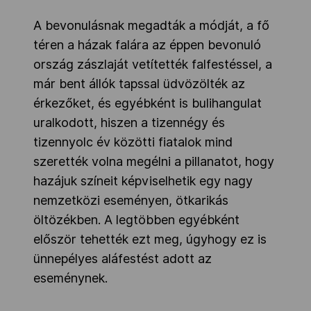
A bevonulásnak megadták a módját, a fő
téren a házak falára az éppen bevonuló
ország zászlaját vetítették falfestéssel, a
már bent állók tapssal üdvözölték az
érkezőket, és egyébként is bulihangulat
uralkodott, hiszen a tizennégy és
tizennyolc év közötti fiatalok mind
szerették volna megélni a pillanatot, hogy
hazájuk színeit képviselhetik egy nagy
nemzetközi eseményen, ötkarikás
öltözékben. A legtöbben egyébként
először tehették ezt meg, úgyhogy ez is
ünnepélyes aláfestést adott az
eseménynek.