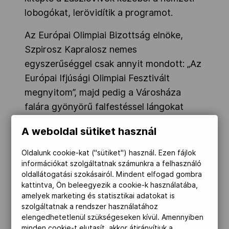
lobogókat, lerövidítik a programot.
Az Európai Olimpiai Bizottság elnöke,
Szpirosz Kapralosz nemes
egyszerűséggel csak annyit mondott: „Az
Európai Ifjúsági Olimpiai Fesztivált
megnyitom”, majd pedig a Városháza
falára gyönyörű falfestéssel lángokat
festettek, végül pedig megérkezett
A weboldal sütiket használ
Jonatan Milan, Tokió kerékpáros olimpiai
bajnoka a valódi fáklyával, és
Oldalunk cookie-kat ("sütiket") használ. Ezen fájlok
meggyújtotta a lángot.
információkat szolgáltatnak számunkra a felhasználó
oldallátogatási szokásairól. Mindent elfogad gombra
kattintva, Ön beleegyezik a cookie-k használatába,
amelyek marketing és statisztikai adatokat is
szolgáltatnak a rendszer használatához
elengedhetetlenül szükségeseken kívül. Amennyiben
minden cookie-t elutasít, akkor átirányítjuk a