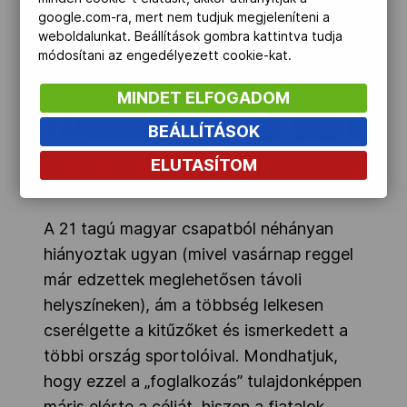
google.com-ra, mert nem tudjuk megjeleníteni a
weboldalunkat. Beállítások gombra kattintva tudja
módosítani az engedélyezett cookie-kat.
MINDET ELFOGADOM
BEÁLLÍTÁSOK
ELUTASÍTOM
MOB-Média
A 21 tagú magyar csapatból néhányan
hiányoztak ugyan (mivel vasárnap reggel
már edzettek meglehetősen távoli
helyszíneken), ám a többség lelkesen
cserélgette a kitűzőket és ismerkedett a
többi ország sportolóival. Mondhatjuk,
hogy ezzel a „foglalkozás” tulajdonképpen
máris elérte a célját, hiszen a fiatalok