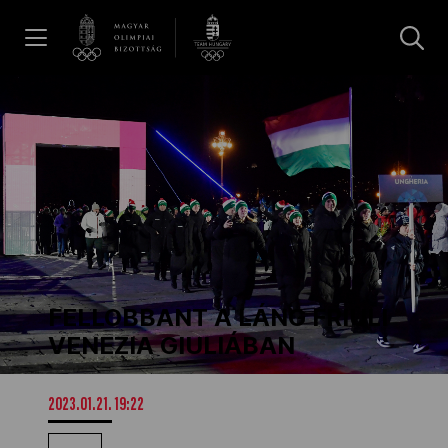
UGRÁS A TARTALOMRA »
Hírek
Galéria
Dakar 2026
FELLOBBANT A LÁNG FRIULI
Los Angeles 2028
VENEZIA GIULIÁBAN
MOB
2023.01.21. 19:22