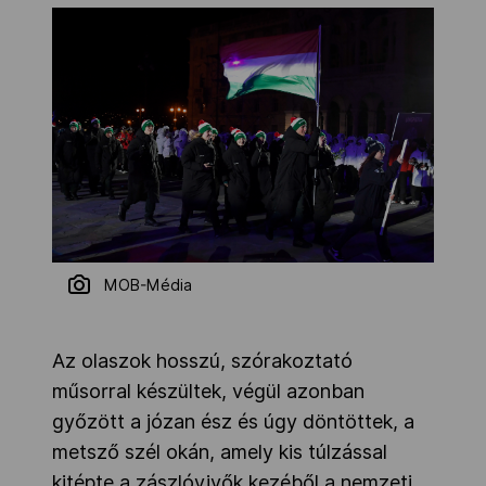
MOB-Média
Az olaszok hosszú, szórakoztató
műsorral készültek, végül azonban
győzött a józan ész és úgy döntöttek, a
metsző szél okán, amely kis túlzással
kitépte a zászlóvivők kezéből a nemzeti