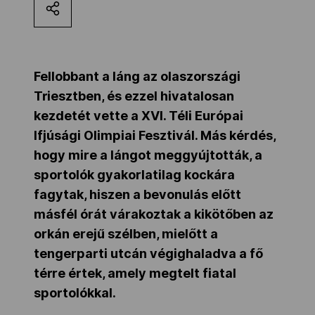
Kettőskarrier-program
NOB
Fellobbant a láng az olaszországi
Triesztben, és ezzel hivatalosan
kezdetét vette a XVI. Téli Európai
Társszervezetek
Ifjúsági Olimpiai Fesztivál. Más kérdés,
hogy mire a lángot meggyújtották, a
sportolók gyakorlatilag kockára
OVEP
fagytak, hiszen a bevonulás előtt
másfél órát várakoztak a kikötőben az
Adatbank
orkán erejű szélben, mielőtt a
tengerparti utcán végighaladva a fő
térre értek, amely megtelt fiatal
sportolókkal.