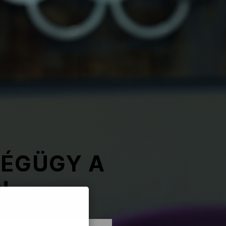
SÉGÜGY A
N