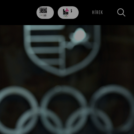
85
706
HÍREK
nap
nap