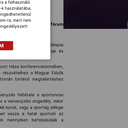
ra a felhasználó
-k használatába,
lengedhetetlenül
com-ra, mert nem
gyar Edzők Társasága. A fórum
z engedélyezett
OM
zilabdaedző, a Magyar Olimpiai
a MOB Orvosi Bizottságának és
Sport Háza konferenciatermében,
s részvételhez a Magyar Edzők
satornán történő megtekintéshez
enyzés feltétele a sportorvosi
 ki a versenyzési engedély, mikor
ik koruk, vagy a sportág jellege
t vissza a fiatal sportoló az
k mennyiben befolyásolják a