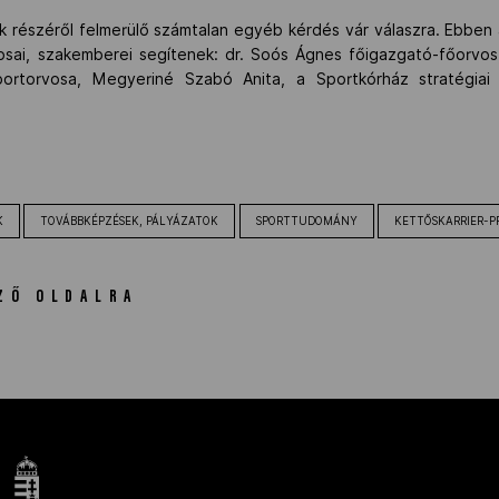
ők részéről felmerülő számtalan egyéb kérdés vár válaszra. Ebb
osai, szakemberei segítenek: dr. Soós Ágnes főigazgató-főorvos
ortorvosa, Megyeriné Szabó Anita, a Sportkórház stratégiai 
K
TOVÁBBKÉPZÉSEK, PÁLYÁZATOK
SPORTTUDOMÁNY
KETTŐSKARRIER-
ZŐ OLDALRA