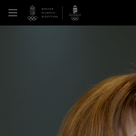
UGRÁS A TARTALOMRA »
Hírek
Galéria
Dakar 2026
Los Angeles 2028
MOB
Kettőskarrier-program