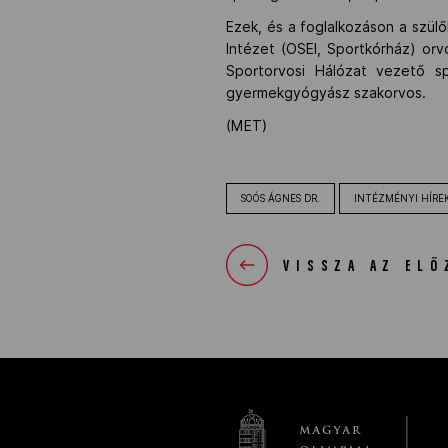
Ezek, és a foglalkozáson a szül
Intézet (OSEI, Sportkórház) orv
Sportorvosi Hálózat vezető sp
gyermekgyógyász szakorvos.
(MET)
SOÓS ÁGNES DR.
INTÉZMÉNYI HÍRE
VISSZA AZ ELŐ