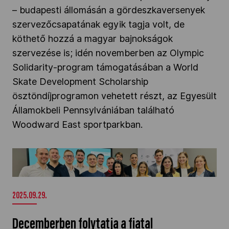
– budapesti állomásán a gördeszkaversenyek
szervezőcsapatának egyik tagja volt, de
köthető hozzá a magyar bajnokságok
szervezése is; idén novemberben az Olympic
Solidarity-program támogatásában a World
Skate Development Scholarship
ösztöndíjprogramon vehetett részt, az Egyesült
Államokbeli Pennsylvániában található
Woodward East sportparkban.
Decemberben folytatja a fiatal
sportvezetőknek szóló programját a MOB" />
2025.09.29.
Decemberben folytatja a fiatal