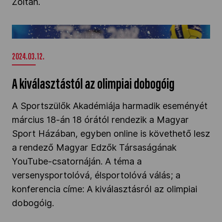
Zoltán.
A kiválasztástól az olimpiai dobogóig" />
2024.03.12.
A kiválasztástól az olimpiai dobogóig
A Sportszülők Akadémiája harmadik eseményét
március 18-án 18 órától rendezik a Magyar
Sport Házában, egyben online is követhető lesz
a rendező Magyar Edzők Társaságának
YouTube-csatornáján. A téma a
versenysportolóvá, élsportolóvá válás; a
konferencia címe: A kiválasztásról az olimpiai
dobogóig.