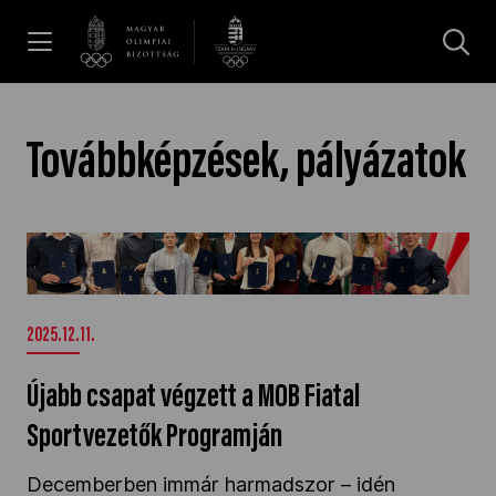
UGRÁS A TARTALOMRA »
Hírek
Továbbképzések, pályázatok
Galéria
Újabb csapat végzett a MOB Fiatal
Sportvezetők Programján" />
Dakar 2026
2025.12.11.
Los Angeles 2028
Újabb csapat végzett a MOB Fiatal
Sportvezetők Programján
MOB
Decemberben immár harmadszor – idén