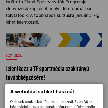
indította Fiatal Sportvezetők Programja
elnevezésű képzését, mely idén februárban
folytatódik. A többnapos kurzusra január 31-ig
lehet jelentkezni.
Jelentkezz a TF sportmédia szakirányú
továbbképzésére!" />
2024.08.27.
Jelentkezz a TF sportmédia szakirányú
továbbképzésére!
Szeptemberben indul a Magyar Testnevelési és
A weboldal sütiket használ
Sporttudományi Egyetem (TF) méltán
népszerű, sportriportereket, sportújságírókat
Oldalunk cookie-kat ("sütiket") használ. Ezen fájlok
információkat szolgáltatnak számunkra a felhasználó