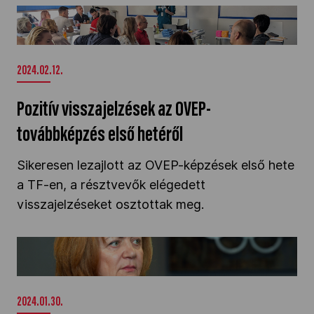
Pozitív visszajelzések az OVEP-továbbképzés
első hetéről" />
2024.02.12.
Pozitív visszajelzések az OVEP-
továbbképzés első hetéről
Sikeresen lezajlott az OVEP-képzések első hete
a TF-en, a résztvevők elégedett
visszajelzéseket osztottak meg.
Fókuszban a sportegészségügy a Sportszülők
Akadémiáján" />
2024.01.30.