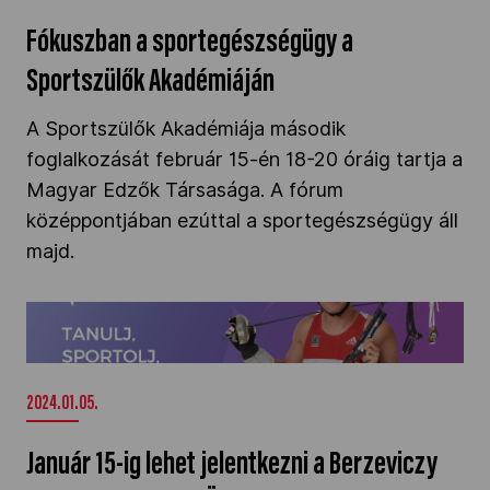
Fókuszban a sportegészségügy a
Sportszülők Akadémiáján
A Sportszülők Akadémiája második
foglalkozását február 15-én 18-20 óráig tartja a
Magyar Edzők Társasága. A fórum
középpontjában ezúttal a sportegészségügy áll
majd.
Január 15-ig lehet jelentkezni a Berzeviczy
Albert Tanulmányi Ösztöndíjprogramra" />
2024.01.05.
Január 15-ig lehet jelentkezni a Berzeviczy