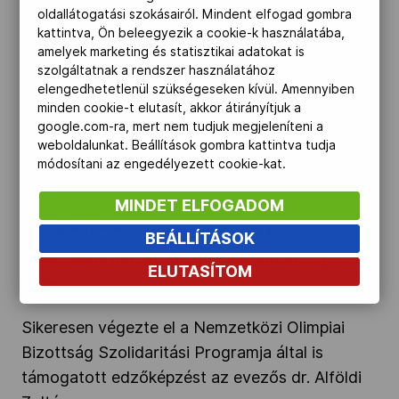
és sportmédia-szakembereket képző
oldallátogatási szokásairól. Mindent elfogad gombra
szakirányú továbbképzése.
kattintva, Ön beleegyezik a cookie-k használatába,
amelyek marketing és statisztikai adatokat is
szolgáltatnak a rendszer használatához
A NOB elnöke is gratulált a magyar
elengedhetetlenül szükségeseken kívül. Amennyiben
szakembernek az edzői program elvégzése
minden cookie-t elutasít, akkor átirányítjuk a
google.com-ra, mert nem tudjuk megjeleníteni a
után" />
weboldalunkat. Beállítások gombra kattintva tudja
módosítani az engedélyezett cookie-kat.
2024.07.12.
MINDET ELFOGADOM
A NOB elnöke is gratulált a magyar
BEÁLLÍTÁSOK
szakembernek az edzői program elvégzése
ELUTASÍTOM
után
Sikeresen végezte el a Nemzetközi Olimpiai
Bizottság Szolidaritási Programja által is
támogatott edzőképzést az evezős dr. Alföldi