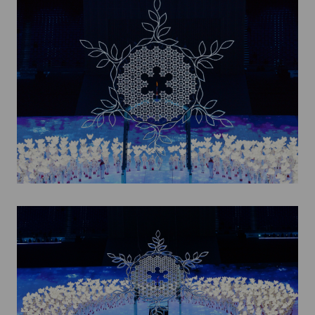
Kettőskarrier-program
NOB
Társszervezetek
OVEP
Adatbank