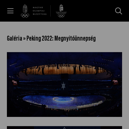
UGRÁS A TARTALOMRA »
Hírek
Galéria » Peking 2022: Megnyitóünnepség
Galéria
Dakar 2026
Los Angeles 2028
MOB