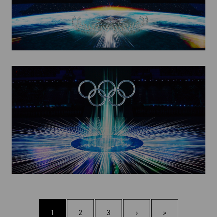
1
2
3
›
»