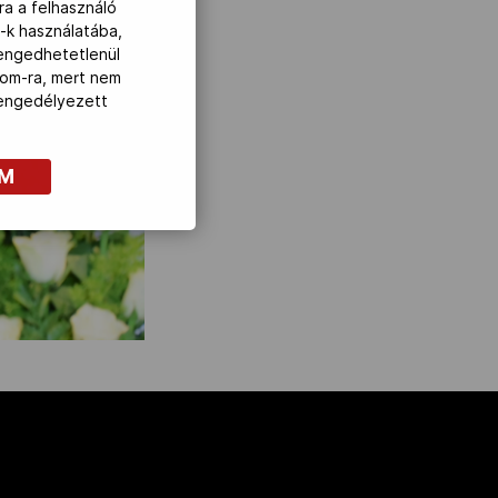
ra a felhasználó
-k használatába,
lengedhetetlenül
com-ra, mert nem
z engedélyezett
OM