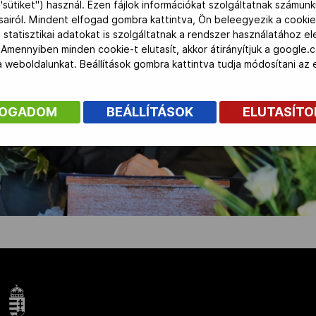
"sütiket") használ. Ezen fájlok információkat szolgáltatnak számunk
ásairól. Mindent elfogad gombra kattintva, Ön beleegyezik a cookie
 statisztikai adatokat is szolgáltatnak a rendszer használatához e
 Amennyiben minden cookie-t elutasít, akkor átirányítjuk a google.
 a weboldalunkat. Beállítások gombra kattintva tudja módosítani a
FOGADOM
BEÁLLÍTÁSOK
ELUTASÍT