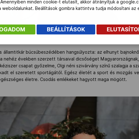
 Amennyiben minden cookie-t elutasít, akkor átirányítjuk a google.
 a weboldalunkat. Beállítások gombra kattintva tudja módosítani a
FOGADOM
BEÁLLÍTÁSOK
ELUTASÍT
ős államtitkár búcsúbeszédében hangsúlyozta: az elhunyt bajnokn
s a nehéz években szerzett társaival dicsőséget Magyarországnak,
éziszer csapat győzelme, Olgi néni szivárvány színű szalagja a sz
kadt el szeretett sportágától. Egész életét a sport és mozgás v
z egészséges életre. Csodás emlékeket hagyott maga mögött.