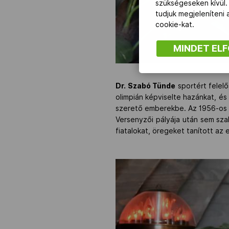
szükségeseken kívül.
tudjuk megjeleníteni
cookie-kat.
MINDET EL
Dr. Szabó Tünde
sportért felel
olimpián képviselte hazánkat, é
szerető emberekbe. Az 1956-os k
Versenyzői pályája után sem sza
fiatalokat, öregeket tanított a