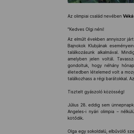
Az olimpiai család nevében
Véká
"Kedves Olgi néni!
Az elmúlt években annyiszor járt
Bajnokok Klubjának eseményein
találkozásunk alkalmával. Min
amelyben jelen voltál. Tavass
gondoltuk, hogy néhány hónapo
életedben lételemed volt a mozgás
találkozhass a régi barátokkal. 
Tisztelt gyászoló közösség!
Július 28. eddig sem ünnepnapk
Angeles-i nyári olimpia – nélk
kötődik.
Olga egy sokoldalú, elbűvölő sz