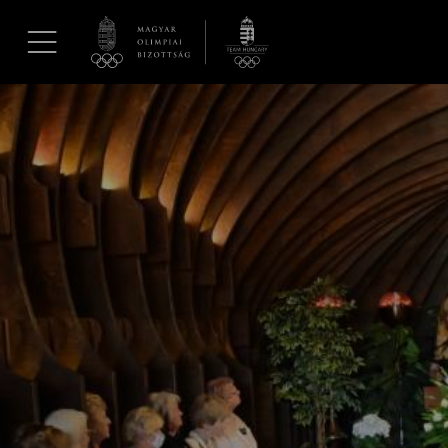
UGRÁS A TARTALOMRA »
Hírek
Galéria
Dakar 2026
Los Angeles 2028
MOB
Kettőskarrier-program