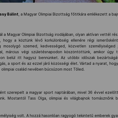
ssy Bálint
, a Magyar Olimpiai Bizottság főtitkára emlékezett a baj
ál a Magyar Olimpiai Bizottság irodájában, olyan aktívan vettél ré
, hogy a köztünk lévő korkülönbség ellenére régi ismerőské
dig mosolygó szemed, kedvességed, közvetlen személyiséged 
zal, március végi születésnapodon köszöntöttünk, amikor úgy
n belül itt hagysz bennünket. Az utóbbi időszak bezártságá
, a sport és az ezzel járó közösségi élet. Vártad a nyarat, hogy ú
Az olimpiai család nevében búcsúzom most Tőled.
ént szerepelt a magyar sport naptárában, mivel 36 évvel ezelő
ülünk. Mostantól Tass Olga, olimpiai és világbajnok tornásznőnk
emélyiség volt. A hozzá hasonlóan ragyogó tekintetű emberek gyak