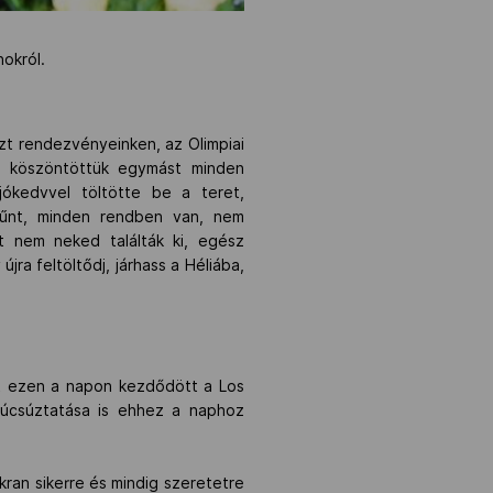
nokról.
szt rendezvényeinken, az Olimpiai
nt köszöntöttük egymást minden
jókedvvel töltötte be a teret,
 tűnt, minden rendben van, nem
t nem neked találták ki, egész
jra feltöltődj, járhass a Héliába,
tt ezen a napon kezdődött a Los
 búcsúztatása is ehhez a naphoz
ran sikerre és mindig szeretetre