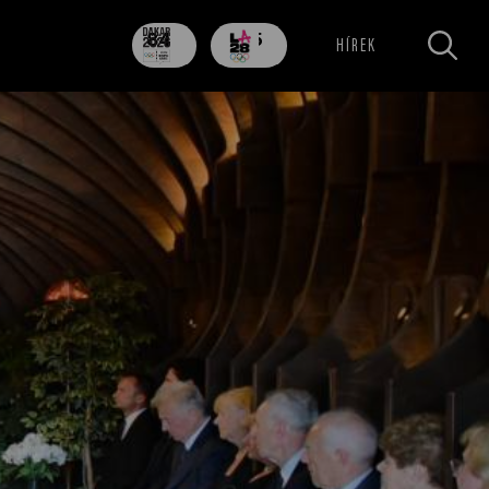
84
705
HÍREK
nap
nap