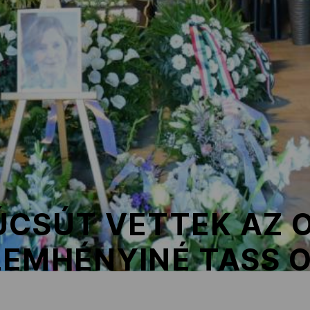
CSÚT VETTEK AZ O
LEMHÉNYINÉ TASS 