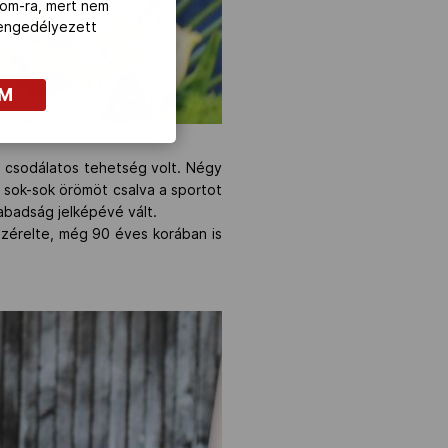
com-ra, mert nem
z engedélyezett
OM
ő csodálatos tehetség volt. Négy
 sok-sok örömöt csalva a sportot
abadság jelképévé vált.
ezérelte, még 90 éves korában is