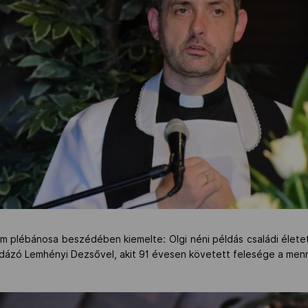
m plébánosa beszédében kiemelte: Olgi néni példás családi életet
ilabdázó Lemhényi Dezsővel, akit 91 évesen követett felesége a me