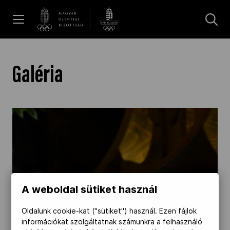
UGRÁS A TARTALOMRA »
Hírek
Galéria
Galéria
Dakar 2026
Los Angeles 2028
A weboldal sütiket használ
MOB
Oldalunk cookie-kat ("sütiket") használ. Ezen fájlok
információkat szolgáltatnak számunkra a felhasználó