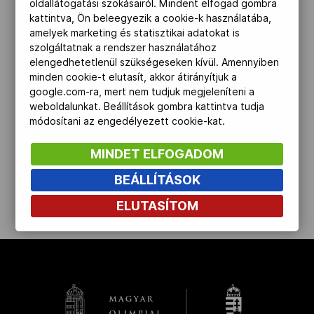
oldallátogatási szokásairól. Mindent elfogad gombra
kattintva, Ön beleegyezik a cookie-k használatába,
Kettőskarrier-program
amelyek marketing és statisztikai adatokat is
szolgáltatnak a rendszer használatához
elengedhetetlenül szükségeseken kívül. Amennyiben
NOB
minden cookie-t elutasít, akkor átirányítjuk a
google.com-ra, mert nem tudjuk megjeleníteni a
weboldalunkat. Beállítások gombra kattintva tudja
módosítani az engedélyezett cookie-kat.
Társszervezetek
MINDET ELFOGADOM
OVEP
BEÁLLÍTÁSOK
ELUTASÍTOM
kinyit
Adatbank