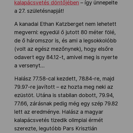
kalapácsvetés döntőjében
– így ünnepelte
a 27. születésnapját!
A kanadai Ethan Katzberget nem lehetett
megverni: egyedül ő jutott 80 méter fölé,
de ő háromszor is, és ami a legsokkolóbb
(volt az egész mezőnynek), hogy elsőre
odavert egy 84.12-t, amivel meg is nyerte
a versenyt…
Halász 77.58-cal kezdett, 78.84-re, majd
79.97-re javított – ez hozta meg neki az
ezüstöt. Utána is stabilan dobott, 79.94,
77.66, zárásnak pedig még egy szép 79.82
lett az eredménye. Halász a magyar
kalapácsvetés tizedik olimpiai érmét
szerezte, legutóbb Pars Krisztián