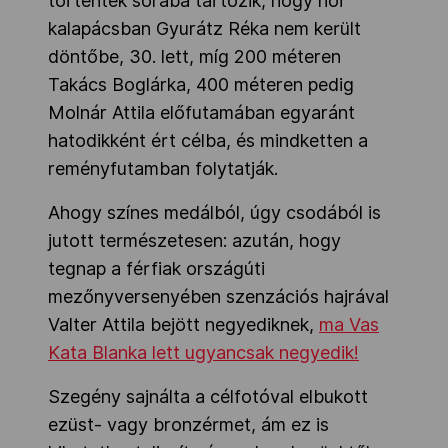
történtek sorába tartozik, hogy női
kalapácsban Gyurátz Réka nem került
döntőbe, 30. lett, míg 200 méteren
Takács Boglárka, 400 méteren pedig
Molnár Attila előfutamában egyaránt
hatodikként ért célba, és mindketten a
reményfutamban folytatják.
Ahogy színes medálból, úgy csodából is
jutott természetesen: azután, hogy
tegnap a férfiak országúti
mezőnyversenyében szenzációs hajrával
Valter Attila bejött negyediknek,
ma Vas
Kata Blanka lett ugyancsak negyedik!
Szegény sajnálta a célfotóval elbukott
ezüst- vagy bronzérmet, ám ez is