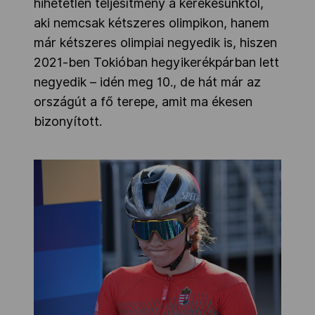
hihetetlen teljesítmény a kerekesünktől,
aki nemcsak kétszeres olimpikon, hanem
már kétszeres olimpiai negyedik is, hiszen
2021-ben Tokióban hegyikerékpárban lett
negyedik – idén meg 10., de hát már az
országút a fő terepe, amit ma ékesen
bizonyított.