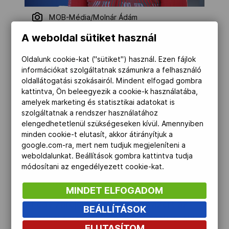
MOB-Média/Molnár Ádám
A weboldal sütiket használ
Szintén bitang jó teljesítménnyel lett
Oldalunk cookie-kat ("sütiket") használ. Ezen fájlok
negyedik Betlehem Dávid 1500 gyorson:
információkat szolgáltatnak számunkra a felhasználó
az egy dolog, hogy az utolsó ötvenen
oldallátogatási szokásairól. Mindent elfogad gombra
kattintva, Ön beleegyezik a cookie-k használatába,
három másodperccel jobbat repesztett,
amelyek marketing és statisztikai adatokat is
mint amilyen részidőkre beállt addig, de
szolgáltatnak a rendszer használatához
összességében a 14:40.91-es mai ideje
elengedhetetlenül szükségeseken kívül. Amennyiben
minden cookie-t elutasít, akkor átirányítjuk a
majd’ öt másodperccel jobb annál, amivel
google.com-ra, mert nem tudjuk megjeleníteni a
tegnap megdöntötte az addig élő
weboldalunkat. Beállítások gombra kattintva tudja
országos csúcsot. Nos, a tegnapi csak
módosítani az engedélyezett cookie-kat.
máig élt.
MINDET ELFOGADOM
Itt egy zárójeles elismerés jár azért az
BEÁLLÍTÁSOK
amerikai amerikai Bobby Finkének is, aki
ELUTASÍTOM