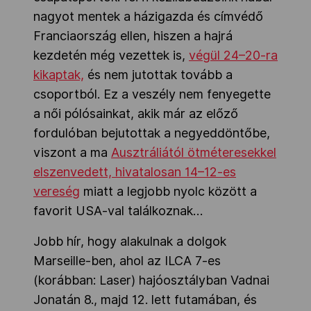
nagyot mentek a házigazda és címvédő
Franciaország ellen, hiszen a hajrá
kezdetén még vezettek is,
végül 24–20-ra
kikaptak,
és nem jutottak tovább a
csoportból. Ez a veszély nem fenyegette
a női pólósainkat, akik már az előző
fordulóban bejutottak a negyeddöntőbe,
viszont a ma
Ausztráliától ötméteresekkel
elszenvedett, hivatalosan 14–12-es
vereség
miatt a legjobb nyolc között a
favorit USA-val találkoznak…
Jobb hír, hogy alakulnak a dolgok
Marseille-ben, ahol az ILCA 7-es
(korábban: Laser) hajóosztályban Vadnai
Jonatán 8., majd 12. lett futamában, és