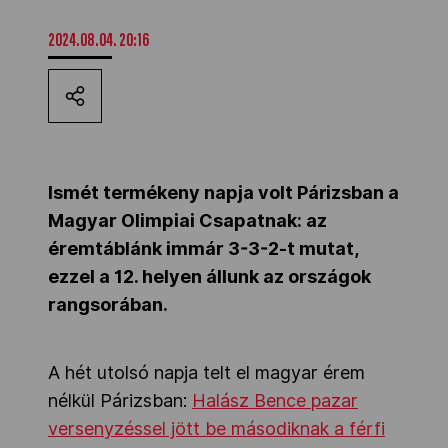
Kettőskarrier-program
2024.08.04. 20:16
NOB
Társszervezetek
Ismét termékeny napja volt Párizsban a
Magyar Olimpiai Csapatnak: az
éremtáblánk immár 3-3-2-t mutat,
OVEP
ezzel a 12. helyen állunk az országok
rangsorában.
Adatbank
A hét utolsó napja telt el magyar érem
nélkül Párizsban:
Halász Bence pazar
versenyzéssel jött be másodiknak a férfi