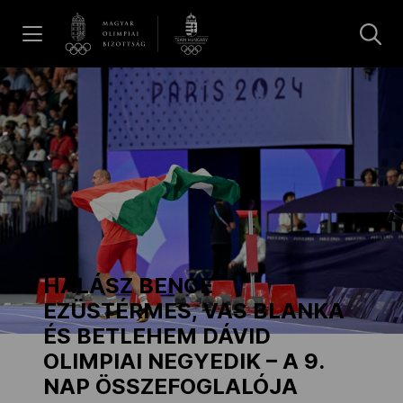
UGRÁS A TARTALOMRA »
Hírek
Galéria
Dakar 2026
HALÁSZ BENCE
Los Angeles 2028
EZÜSTÉRMES, VAS BLANKA
ÉS BETLEHEM DÁVID
OLIMPIAI NEGYEDIK – A 9.
MOB
NAP ÖSSZEFOGLALÓJA