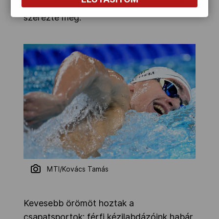
az első helyet 14:30.67-es világrekorddal
szerezte meg.
MTI/Kovács Tamás
Kevesebb örömöt hoztak a
csapatsportok: férfi kézilabdázóink habár