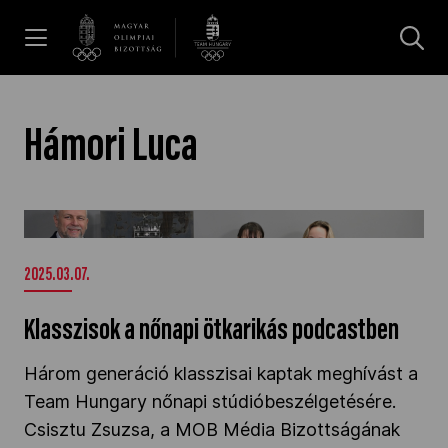
UGRÁS A TARTALOMRA »
Hírek
Hámori Luca
Galéria
Klasszisok a nőnapi ötkarikás podcastben" />
Dakar 2026
2025.03.07.
Klasszisok a nőnapi ötkarikás podcastben
Los Angeles 2028
Három generáció klasszisai kaptak meghívást a
Team Hungary nőnapi stúdióbeszélgetésére.
MOB
Csisztu Zsuzsa, a MOB Média Bizottságának