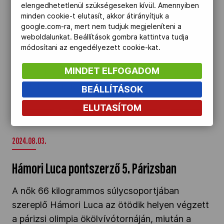
első magyar női ökölvívóként kijutott az
elengedhetetlenül szükségeseken kívül. Amennyiben
olimpiára, amit megfejelt azzal, hogy bejutott a
minden cookie-t elutasít, akkor átirányítjuk a
google.com-ra, mert nem tudjuk megjeleníteni a
legjobb nyolc közé, és végül ötödikként zárt a
weboldalunkat. Beállítások gombra kattintva tudja
párizsi olimpián. Pályafutása során mindig arról
módosítani az engedélyezett cookie-kat.
volt híres, hogy hatalmas szíve van: nem
MINDET ELFOGADOM
számít, kivel áll szemben, ő harcol, amíg csak
lehet. Most is így tett.
BEÁLLÍTÁSOK
ELUTASÍTOM
Hámori Luca pontszerző 5. Párizsban" />
2024.08.03.
Hámori Luca pontszerző 5. Párizsban
A nők 66 kilogrammos súlycsoportjában
szereplő Hámori Luca az ötödik helyen végzett
a párizsi olimpia ökölvívótornáján, miután a