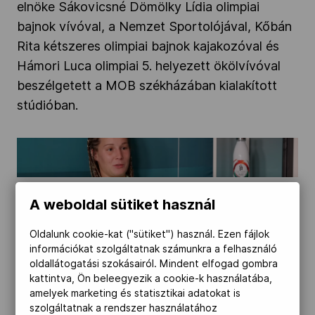
elnöke Sákovicsné Dömölky Lídia olimpiai
Kettőskarrier-program
bajnok vívóval, a Nemzet Sportolójával, Kőbán
Rita kétszeres olimpiai bajnok kajakozóval és
Hámori Luca olimpiai 5. helyezett ökölvívóval
NOB
beszélgetett a MOB székházában kialakított
stúdióban.
Társszervezetek
Hámori Luca: „Kislányok írtak nekem, hogy én
vagyok a példaképük”" />
OVEP
A weboldal sütiket használ
2024.08.04.
Adatbank
Oldalunk cookie-kat ("sütiket") használ. Ezen fájlok
Hámori Luca: „Kislányok írtak nekem, hogy
információkat szolgáltatnak számunkra a felhasználó
én vagyok a példaképük”
oldallátogatási szokásairól. Mindent elfogad gombra
kattintva, Ön beleegyezik a cookie-k használatába,
amelyek marketing és statisztikai adatokat is
Hámori Luca már azzal történelmet írt, hogy
szolgáltatnak a rendszer használatához