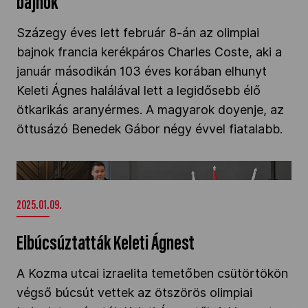
bajnok
Százegy éves lett február 8-án az olimpiai
bajnok francia kerékpáros Charles Coste, aki a
január másodikán 103 éves korában elhunyt
Keleti Ágnes halálával lett a legidősebb élő
ötkarikás aranyérmes. A magyarok doyenje, az
öttusázó Benedek Gábor négy évvel fiatalabb.
Elbúcsúztatták Keleti Ágnest" />
2025.01.09.
Elbúcsúztatták Keleti Ágnest
A Kozma utcai izraelita temetőben csütörtökön
végső búcsút vettek az ötszörös olimpiai