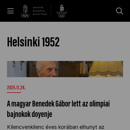
UGRÁS A TARTALOMRA »
Hírek
Helsinki 1952
Galéria
A magyar Benedek Gábor lett az olimpiai
bajnokok doyenje" />
Dakar 2026
2025.11.24.
Los Angeles 2028
A magyar Benedek Gábor lett az olimpiai
bajnokok doyenje
MOB
Kilencvenkilenc éves korában elhunyt az