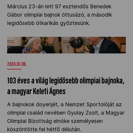
Március 23-án lett 97 esztendős Benedek
Gábor olimpiai bajnok öttusázó, a második
legidősebb ötkarikás győztesünk.
103 éves a világ legidősebb olimpiai bajnoka, a
magyar Keleti Ágnes" />
2024.01.08.
103 éves a világ legidősebb olimpiai bajnoka,
a magyar Keleti Ágnes
A bajnokok doyenjét, a Nemzet Sportolóját az
olimpiai család nevében Gyulay Zsolt, a Magyar
Olimpiai Bizottság elnöke személyesen
köszöntötte fel hétfő délután.