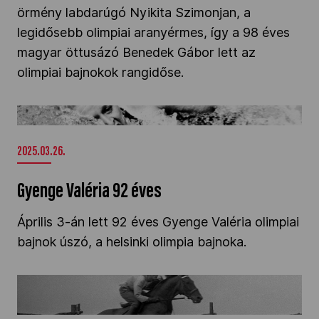
örmény labdarúgó Nyikita Szimonjan, a
Kettőskarrier-program
legidősebb olimpiai aranyérmes, így a 98 éves
magyar öttusázó Benedek Gábor lett az
olimpiai bajnokok rangidőse.
NOB
Gyenge Valéria 92 éves" />
Társszervezetek
2025.03.26.
OVEP
Gyenge Valéria 92 éves
Április 3-án lett 92 éves Gyenge Valéria olimpiai
Adatbank
bajnok úszó, a helsinki olimpia bajnoka.
98 éves a magyar olimpiai bajnokok doyenje,
Benedek Gábor" />