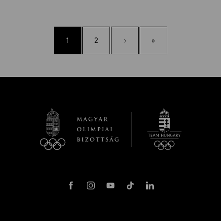
1
2
›
»