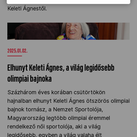
Keleti Ágnestől.
Elhunyt Keleti Ágnes, a világ legidősebb olimpiai
bajnoka" />
2025.01.02.
Elhunyt Keleti Ágnes, a világ legidősebb
olimpiai bajnoka
Százhárom éves korában csütörtökön
hajnalban elhunyt Keleti Ágnes ötszörös olimpiai
bajnok tornász, a Nemzet Sportolója,
Magyarország legtöbb olimpiai éremmel
rendelkező női sportolója, aki a világ
legidősebb, egyben a világ valaha élt