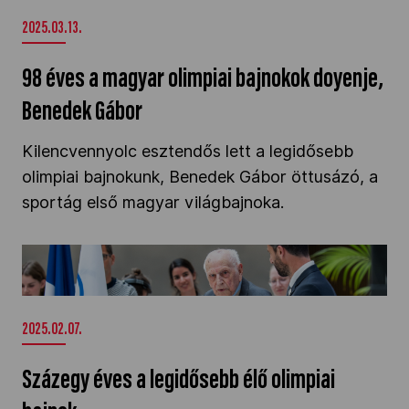
2025.03.13.
98 éves a magyar olimpiai bajnokok doyenje,
Benedek Gábor
Kilencvennyolc esztendős lett a legidősebb
olimpiai bajnokunk, Benedek Gábor öttusázó, a
sportág első magyar világbajnoka.
Százegy éves a legidősebb élő olimpiai bajnok"
/>
2025.02.07.
Százegy éves a legidősebb élő olimpiai