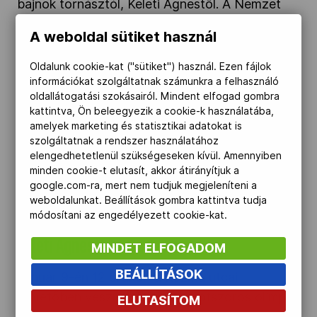
bajnok tornásztól, Keleti Ágnestől. A Nemzet
Sportolójára – aki ezen a napon, január 9-én
A weboldal sütiket használ
lett volna 104 esztendős – az olimpiai család
nevében Gyulay Zsolt, a Magyar Olimpiai
Oldalunk cookie-kat ("sütiket") használ. Ezen fájlok
Bizottság elnöke emlékezett.
információkat szolgáltatnak számunkra a felhasználó
oldallátogatási szokásairól. Mindent elfogad gombra
kattintva, Ön beleegyezik a cookie-k használatába,
Születésnapján, január 9-én búcsúztatják Keleti
amelyek marketing és statisztikai adatokat is
szolgáltatnak a rendszer használatához
Ágnest" />
elengedhetetlenül szükségeseken kívül. Amennyiben
minden cookie-t elutasít, akkor átirányítjuk a
2025.01.06.
google.com-ra, mert nem tudjuk megjeleníteni a
weboldalunkat. Beállítások gombra kattintva tudja
módosítani az engedélyezett cookie-kat.
Születésnapján, január 9-én búcsúztatják
Keleti Ágnest
MINDET ELFOGADOM
BEÁLLÍTÁSOK
Január 9-én 12 órakor, a Kozma utcai
temetőben vesznek búcsút az ötszörös olimpiai
ELUTASÍTOM
bajnok tornásztól, a Nemzet Sportolójától,