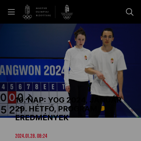
UGRÁS A TARTALOMRA »
Hírek
Galéria
Dakar 2026
10. NAP: YOG 2024, JANUÁR
Los Angeles 2028
29. HÉTFŐ, PROGRAM,
EREDMÉNYEK
MOB
2024.01.28. 08:24