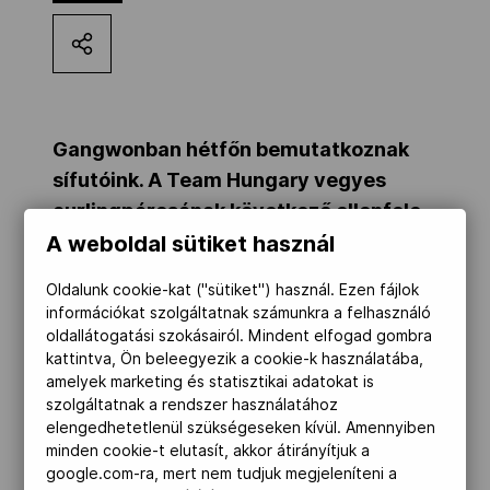
Kettőskarrier-program
NOB
Gangwonban hétfőn bemutatkoznak
sífutóink. A Team Hungary vegyes
Társszervezetek
curlingpárosának következő ellenfele
Korea.
A weboldal sütiket használ
OVEP
Oldalunk cookie-kat ("sütiket") használ. Ezen fájlok
információkat szolgáltatnak számunkra a felhasználó
SÍFUTÁS
Alpensia Biathlon Centre
oldallátogatási szokásairól. Mindent elfogad gombra
Adatbank
kattintva, Ön beleegyezik a cookie-k használatába,
lány sprint szabadstílusú kvalifikáció
amelyek marketing és statisztikai adatokat is
eredmény
szolgáltatnak a rendszer használatához
37. Bere Larissza Vanda 3:53.72, 60. Gaál
elengedhetetlenül szükségeseken kívül. Amennyiben
minden cookie-t elutasít, akkor átirányítjuk a
Dóra 4:21.21
google.com-ra, mert nem tudjuk megjeleníteni a