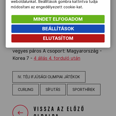
weboldalunkat. Beállítások gombra kattintva tudja
fiú sprint szabadstílusú kvalifikáció
módosítani az engedélyezett cookie-kat.
eredmény
68. Holló Martin 3:42.51
MINDET ELFOGADOM
BEÁLLÍTÁSOK
CURLING
Gangneung Curling Centre -
ELUTASÍTOM
Sheet C
eredmény
vegyes páros A csoport: Magyarország -
Korea 7 -
4 állás 4. forduló után
IV. TÉLI IFJÚSÁGI OLIMPIAI JÁTÉKOK
CURLING
SÍFUTÁS
SPORTHÍREK
VISSZA AZ ELŐZŐ