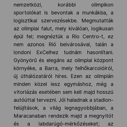
nemzetközi, korábbi olimpikon
sportolókat is bevontak a munkákba, a
logisztikai szervezésekbe. Megmutatták
az olimpiai falut, mely kiválóan, logikusan
épül fel; megnéztük a Rio Centro-t, ez
nem azonos Rió belvárosával, talán a
londoni ExCelhez tudnám hasonlítani.
Gyönyörű és elegáns az olimpiai központ
környéke, a Barra, mely felhőkarcolóiról,
új úthálózatáról híres. Ezen az olimpián
minden közel lesz egymáshoz, még a
vitorlázás esetében sem kell majd hosszú
autóúttal tervezni. Jól haladnak a stadion-
felújítások, a világ legnagyobbjában, a
Maracanaban rendezik majd a megnyitót
és a labdarúgó-mérkőzéseket; az