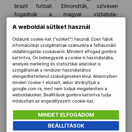
brazil futball. Elmondták, szívesen
fogadnák a magyar vízilabda-
válogatottat, közös edzőtábort és tornát
A weboldal sütiket használ
is terveznek velünk a jövőben. A kajak-
kenusok is napirendre kerültek a klubokkal
Oldalunk cookie-kat ("sütiket") használ. Ezen fájlok
információkat szolgáltatnak számunkra a felhasználó
való megbeszélések folyamán; elmondták,
oldallátogatási szokásairól. Mindent elfogad gombra
hogy ha majd a sportág magyar vezetői
kattintva, Ön beleegyezik a cookie-k használatába,
látogatást tesznek az ötkarikás játékok
amelyek marketing és statisztikai adatokat is
szolgáltatnak a rendszer használatához
előtt, szívélyesen fogadják, segítik őket,
elengedhetetlenül szükségeseken kívül. Amennyiben
többek közt a hajótárolás, telepítés,
minden cookie-t elutasít, akkor átirányítjuk a
logisztika tekintetében.
google.com-ra, mert nem tudjuk megjeleníteni a
weboldalunkat. Beállítások gombra kattintva tudja
Az Ipanema és a Copacabana
módosítani az engedélyezett cookie-kat.
partszakaszai 10-12 perc autóútra vannak
MINDET ELFOGADOM
innen, ott rengeteg szálloda van a
BEÁLLÍTÁSOK
környéken, különböző minőség és