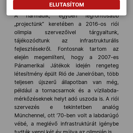
kategória közül lehet választani.
ELUTASÍTOM
A harmadik, egyben legfontosabb
„projectünk” keretében a 2016-os riói
olimpia szervezőivel tárgyaltunk,
tájékozódtunk az infrastrukturális
fejlesztésekről. Fontosnak tartom az
elején megemlíteni, hogy a 2007-es
Pánamerikai Játékok idején rengeteg
létesítmény épült Rió de Janeiróban, több
teljesen újszerű állapotban van még,
például a tornacsarnok és a vízilabda-
mérkőzéseknek helyt adó uszoda is. A riói
szervezés e tekintetben analóg
Münchennel, ott ’70-ben volt a labdarúgó
vébé, a meglévő infrastruktúrát igénybe
tudták venni két év múlva az olimpián is.