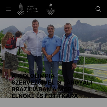
UGRÁS A TARTALOMRA »
Hírek
Galéria
Dakar 2026
A RIÓI OLIMPIA
Los Angeles 2028
SZERVEZŐIVEL IS TÁRGYALT
BRAZÍLIÁBAN A MOB
ELNÖKE ÉS FŐTITKÁRA
MOB