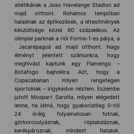
atlétikának a Joao
Havelange Stadion ad
majd otthont. Rohamos tempóban
haladnak az építkezések, a létesítmények
készültsége közel 60 százalékos. Az
olimpiai parknak a riói Forma-1-es pálya, a
Jacarepaguá ad majd otthont. Nagy
élményt jelentett számunkra, hogy
meghívást kaptunk egy Flamengo –
Botafogo bajnokira. Azt, hogy a
Copacabanan milyen rengetegen
sportolnak – irigykedve néztem. Eszembe
jutott Mospart Sarolta, milyen elégedett
lenne, ha látná, hogy gyakorlatilag 0-tól
24 óráig folyamatosan futnak,
görkorcsolyáznak, röplabdáznak,
kerékpároznak, mindezt fiatalok,