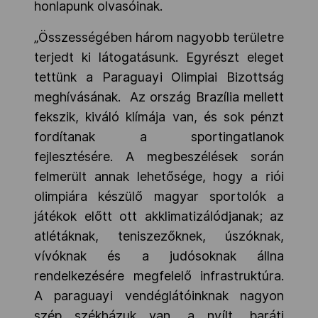
honlapunk olvasóinak.
„Összességében három nagyobb területre
terjedt ki látogatásunk. Egyrészt eleget
tettünk a Paraguayi Olimpiai Bizottság
meghívásának. Az ország Brazília mellett
fekszik, kiváló klímája van, és sok pénzt
fordítanak a sportingatlanok
fejlesztésére. A megbeszélések során
felmerült annak lehetősége, hogy a riói
olimpiára készülő magyar sportolók a
játékok előtt ott akklimatizálódjanak; az
atlétáknak, teniszezőknek, úszóknak,
vívóknak és a judósoknak állna
rendelkezésére megfelelő infrastruktúra.
A paraguayi vendéglátóinknak nagyon
szép székházuk van, a nyílt, baráti