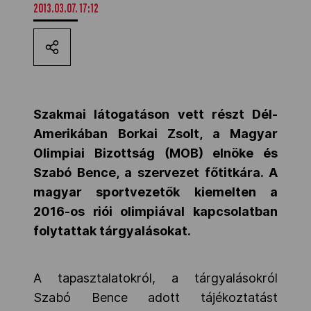
2013.03.07. 17:12
Kettőskarrier-program
NOB
Szakmai látogatáson vett részt Dél-
Társszervezetek
Amerikában Borkai Zsolt, a Magyar
Olimpiai Bizottság (MOB) elnöke és
Szabó Bence, a szervezet főtitkára. A
OVEP
magyar sportvezetők kiemelten a
2016-os riói olimpiával kapcsolatban
Adatbank
folytattak tárgyalásokat.
A tapasztalatokról, a tárgyalásokról
Szabó Bence adott tájékoztatást