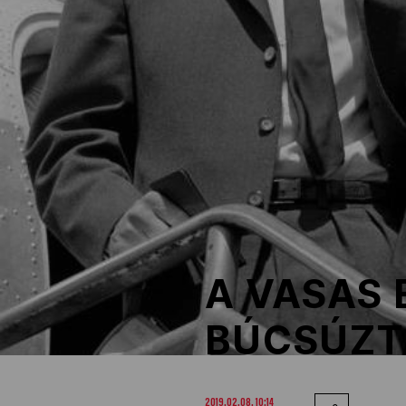
NOB
Társszervezetek
OVEP
Adatbank
A VASAS
BÚCSÚZT
2019.02.08. 10:14