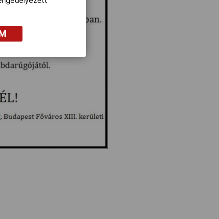
z engedélyezett
OM