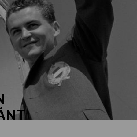
N
ÁNT