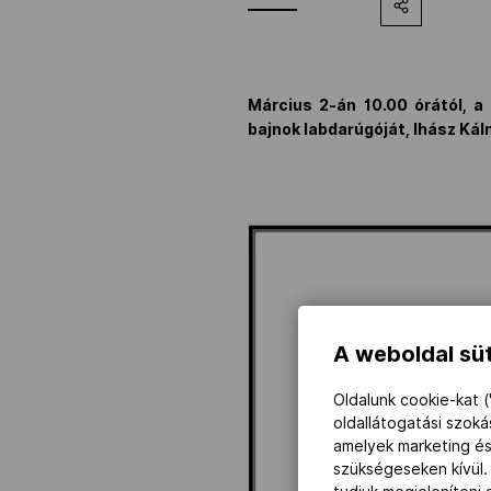
Március 2-án 10.00 órától, a
bajnok labdarúgóját, Ihász Kál
A weboldal süt
Oldalunk cookie-kat (
oldallátogatási szok
amelyek marketing és
szükségeseken kívül.