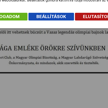
 a weboldalunkat. Beállítások gombra kattintva tudja módosítani a
FOGADOM
BEÁLLÍTÁSOK
ELUTASÍT