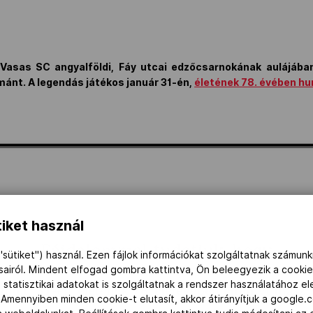
 Vasas SC angyalföldi, Fáy utcai edzőcsarnokának aulájában
mánt. A legendás játékos január 31-én,
életének 78. évében hu
iket használ
"sütiket") használ. Ezen fájlok információkat szolgáltatnak számunk
ásairól. Mindent elfogad gombra kattintva, Ön beleegyezik a cookie
 statisztikai adatokat is szolgáltatnak a rendszer használatához e
 Amennyiben minden cookie-t elutasít, akkor átirányítjuk a google.