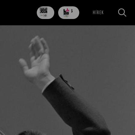
85
706
HÍREK
nap
nap