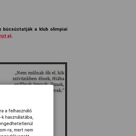
 búcsúztatják a klub olimpiai
nyt el
.
ra a felhasználó
-k használatába,
lengedhetetlenül
com-ra, mert nem