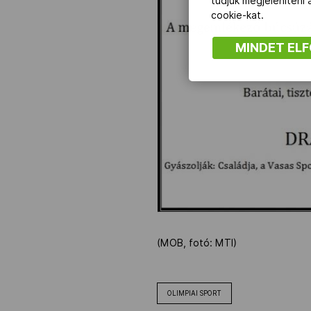
tudjuk megjeleníteni
cookie-kat.
MINDET EL
(MOB, fotó: MTI)
OLIMPIAI SPORT