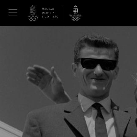
UGRÁS A TARTALOMRA »
Hírek
Galéria
Dakar 2026
Los Angeles 2028
MOB
Kettőskarrier-program