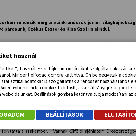
loszban rendezik meg a szinkronúszók junior világbajnoksá
vő párosunk, Czékus Eszter és Kiss Szofi is elindul.
ny számára ez lesz az utolsó felvonás magyar kapitányként, hisz
dését nem hosszabbítja meg a szövetség vezetősége.
iket használ
lítette, hogy a szövetség a 20 milliós hiányra hivatkozva nem
"sütiket") használ. Ezen fájlok információkat szolgáltatnak számunk
auder Gábor legutóbb januárban kapott fizetést, gyakorlatilag h
ásairól. Mindent elfogad gombra kattintva, Ön beleegyezik a cookie
kívül büszke, s akikkel szeretne a voloszi junior-világbajnokságon 
 statisztikai adatokat is szolgáltatnak a rendszer használatához e
 Amennyiben minden cookie-t elutasít, akkor átirányítjuk a google.
igcsinálom a lányokkal – mondja Szauder –, és a történtek után 
 a weboldalunkat. Beállítások gombra kattintva tudja módosítani a
 történetében a miénk az első olyan páros, amely olimpikonként ve
 akik elmondták, Voloszban szeretnék megmutatni, többre hivato
ött karrierjüknek.”
FOGADOM
BEÁLLÍTÁSOK
ELUTASÍT
a, mit hoz számára a jövő.
– folytatta a szakember. – Vannak külföldi ajánlataim Oroszország