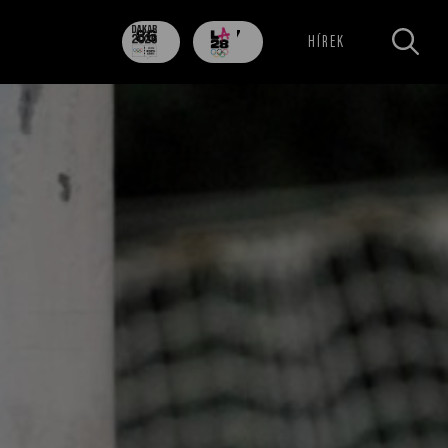
86
707
HÍREK
nap
nap