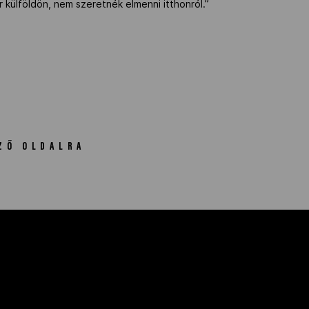
r külföldön, nem szeretnék elmenni itthonról.”
ZŐ OLDALRA