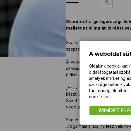
Szerdától a görögországi Vo
mellett az olimpián is részt ve
Szauder Gábor szövetségi kapitá
szeptember 11-én lejáró szerző
A weboldal süt
A vezetőség indoklásában megem
Oldalunk cookie-kat (
szakmai elképzeléseit. Pedig Sz
oldallátogatási szok
nélkül versenyzőivel, akikre rend
amelyek marketing és
szükségeseken kívül.
„Ezt a világbajnokságot még vég
tudjuk megjeleníteni
készülünk a versenyre. A sportág
cookie-kat.
Sokat beszélgettem a lányokkal,
vége a még igazán el sem kezdőd
MINDET EL
Szauder Gábor egyelőre nem tudj
„Fogalmam sincs, mi lesz velünk 