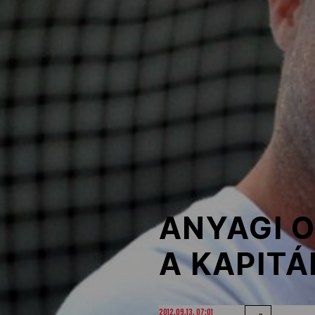
NOB
Társszervezetek
OVEP
Adatbank
ANYAGI 
A KAPIT
2012.09.13. 07:01