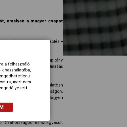
gát, amelyen a magyar csapat
en – hiába a londoni szereplés –
 tudja finanszírozni a kapitány
ra a felhasználó
ét hónapja dolgozik javadalmazás
-k használatába,
nagy eredményt elérni.
lengedhetetlenül
com-ra, mert nem
afféle csak azért is hangulatban
z engedélyezett
sz részt junior-világbajnokságon.
ttak annál, mint hogy így legyen
OM
ból, Csehországból és az Egyesült