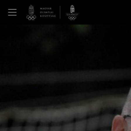
UGRÁS A TARTALOMRA »
Hírek
Galéria
Dakar 2026
Los Angeles 2028
MOB
Kettőskarrier-program