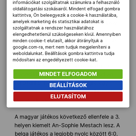
információkat szolgáltatnak számunkra a felhasználó
gémben Timi újra elnyerte ellenfele
oldallátogatási szokásairól. Mindent elfogad gombra
adogatását, majd 40-40 után hozta
kattintva, Ön beleegyezik a cookie-k használatába,
amelyek marketing és statisztikai adatokat is
sajátját, így bejutott a legjobb négy közé.
szolgáltatnak a rendszer használatához
elengedhetetlenül szükségeseken kívül. Amennyiben
„Nehéz volt a mai nap nagyon...Az elmúlt
minden cookie-t elutasít, akkor átirányítjuk a
google.com-ra, mert nem tudjuk megjeleníteni a
napokhoz képest sokkal melegebb volt,
weboldalunkat. Beállítások gombra kattintva tudja
szelesebb is. Így nem éreztem az első
módosítani az engedélyezett cookie-kat.
szettben a játékot...Aztán rátaláltam a
MINDET ELFOGADOM
másodikban a ritmusra, így meg tudtam
fordítani a meccset. Jöhet végre egy
BEÁLLÍTÁSOK
elődöntő, boldog vagyok!” – nyilatkozta
ELUTASÍTOM
Babos Timea.
A magyar játékos következő ellenfele a 3.
helyen kiemelt An-Sophie Mestach lesz. A
belga játékos a legjobb nyolc között 6:0,