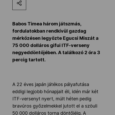
Kettőskarrier-program
Babos Timea három játszmás,
NOB
fordulatokban rendkívül gazdag
mérkőzésen legyőzte Egucsi Miszát a
75 000 dolláros gifui ITF-verseny
Társszervezetek
negyeddöntőjében. A találkozó 2 óra 3
percig tartott.
OVEP
Adatbank
A 22 éves japán játékos pályafutása
eddigi legjobb hónapjait éli, idén már két
ITF-versenyt nyert, múlt héten pedig
bravúros győzelmekkel jutott el a szöuli
50 000 dolláros torna döntőjéig. A