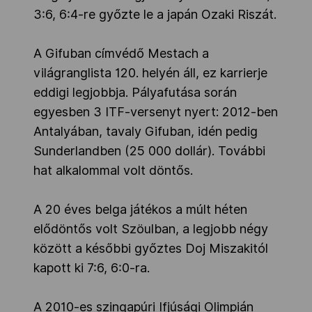
3:6, 6:4-re győzte le a japán Ozaki Riszát.
A Gifuban címvédő Mestach a
világranglista 120. helyén áll, ez karrierje
eddigi legjobbja. Pályafutása során
egyesben 3 ITF-versenyt nyert: 2012-ben
Antalyában, tavaly Gifuban, idén pedig
Sunderlandben (25 000 dollár). További
hat alkalommal volt döntős.
A 20 éves belga játékos a múlt héten
elődöntős volt Szöulban, a legjobb négy
között a későbbi győztes Doj Miszakitól
kapott ki 7:6, 6:0-ra.
A 2010-es szingapúri Ifjúsági Olimpián