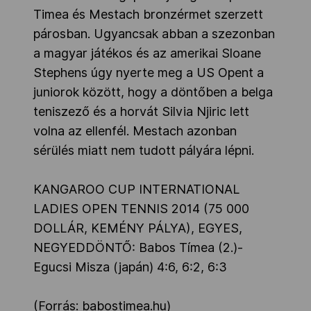
Timea és Mestach bronzérmet szerzett
párosban. Ugyancsak abban a szezonban
a magyar játékos és az amerikai Sloane
Stephens úgy nyerte meg a US Opent a
juniorok között, hogy a döntőben a belga
teniszező és a horvát Silvia Njiric lett
volna az ellenfél. Mestach azonban
sérülés miatt nem tudott pályára lépni.
KANGAROO CUP INTERNATIONAL
LADIES OPEN TENNIS 2014 (75 000
DOLLÁR, KEMÉNY PÁLYA), EGYES,
NEGYEDDÖNTŐ: Babos Tímea (2.)-
Egucsi Misza (japán) 4:6, 6:2, 6:3
(Forrás: babostimea.hu)