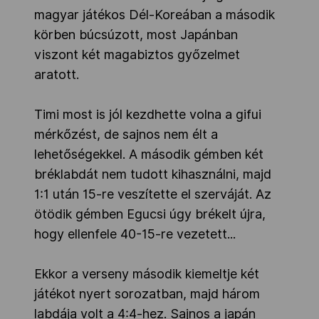
magyar játékos Dél-Koreában a második
körben búcsúzott, most Japánban
viszont két magabiztos győzelmet
aratott.
Timi most is jól kezdhette volna a gifui
mérkőzést, de sajnos nem élt a
lehetőségekkel. A második gémben két
bréklabdát nem tudott kihasználni, majd
1:1 után 15-re veszítette el szerváját. Az
ötödik gémben Egucsi úgy brékelt újra,
hogy ellenfele 40-15-re vezetett...
Ekkor a verseny második kiemeltje két
játékot nyert sorozatban, majd három
labdája volt a 4:4-hez. Sajnos a japán