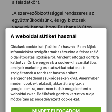
a feladatkört.
„A szervezőbizottsággal rendszeres az
együttműködésünk, és így biztosak
vagyunk benne, hogy Brisbane jó úton
halad” – mondta azt követően, hogy a
A weboldal sütiket használ
koordinációs bizottság háromnapos
Oldalunk cookie-kat ("sütiket") használ. Ezen fájlok
szemlét tartott a helyszíneken.
információkat szolgáltatnak számunkra a felhasználó
Hozzátette: nagyon értékes héten vannak
oldallátogatási szokásairól. Mindent elfogad gombra
túl, saját szemükkel győződhettek meg a
kattintva, Ön beleegyezik a cookie-k használatába,
amelyek marketing és statisztikai adatokat is
munkálatok előrehaladásáról.
szolgáltatnak a rendszer használatához
elengedhetetlenül szükségeseken kívül. Amennyiben
Jaworski azt is hangsúlyozta, hogy
minden cookie-t elutasít, akkor átirányítjuk a
Brisbane képes lesz tartós örökséget
google.com-ra, mert nem tudjuk megjeleníteni a
hagyni a helyi közösség számára, és a
weboldalunkat. Beállítások gombra kattintva tudja
módosítani az engedélyezett cookie-kat.
város „felkerül majd a világ színpadára.”
Szerinte az 1956-os melbourne-i,
MINDET ELFOGADOM