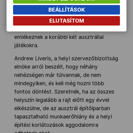
valamint a 2000-es sydneyi példa
BEÁLLÍTÁSOK
meggyőzheti az ingadozókat, hogy
milyen előnyökkel jár az olimpiai rendezés
ELUTASÍTOM
hét év múlva, hiszen világszerte pozitívan
emlékeznek a korábbi két ausztráliai
játékokra.
Andrew Liveris, a helyi szervezőbizottság
elnöke arról beszélt, hogy néhány
nehézségen már túlvannak, de nem
mindegyiken, és kell még hozni több
fontos döntést. Szeretnék, ha az összes
helyszín legalább a rajt előtt egy évvel
elkészülne, de az ausztrál építőiparban
tapasztalható munkaerőhiány és a helyi
építési korlátozások aggodalomra