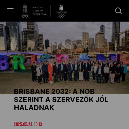
UGRÁS A TARTALOMRA »
Hírek
Galéria
Dakar 2026
BRISBANE 2032: A NOB
Los Angeles 2028
SZERINT A SZERVEZŐK JÓL
HALADNAK
MOB
2025.05.23. 10:13