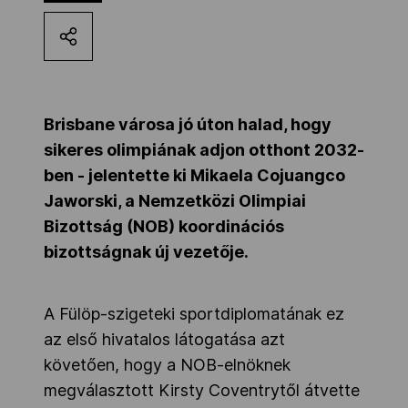
Kettőskarrier-program
NOB
Brisbane városa jó úton halad, hogy
sikeres olimpiának adjon otthont 2032-
Társszervezetek
ben - jelentette ki Mikaela Cojuangco
Jaworski, a Nemzetközi Olimpiai
Bizottság (NOB) koordinációs
OVEP
bizottságnak új vezetője.
Adatbank
A Fülöp-szigeteki sportdiplomatának ez
az első hivatalos látogatása azt
követően, hogy a NOB-elnöknek
megválasztott Kirsty Coventrytől átvette