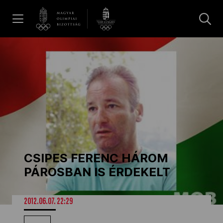
UGRÁS A TARTALOMRA »
Hírek
Galéria
Dakar 2026
CSIPES FERENC HÁROM
Los Angeles 2028
PÁROSBAN IS ÉRDEKELT
MOB
2012.06.07. 22:29