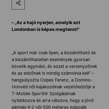
Kettőskarrier-program
– „Az a hajó nyerjen, amelyik ezt
NOB
Londonban is képes megtenni!”
Társszervezetek
„A sport már csak ilyen, a kiszámítható és
a kiszámíthatatlan események gyorsan
OVEP
követik egymást, és ezzel a versenyzőnek
és az edzőnek is mindig számolnia kell” –
Adatbank
hangsúlyozta Csipes Ferenc, a Domino-
Honvéd női kajakozóinak vezetőedzője a
T-Mobile Sporthír Szolgálatnak
nyilatkozva és arra célozva, hogy a jövő
pénteki K-2 női 500 méteres második