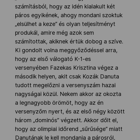
számításból, hogy az idén kialakult két
páros egyikének, ahogy mondani szoktuk
„elsülhet a keze” és olyan teljesítményt
produkál, amire még azok sem
számítottak, akiknek értük dobog a szíve.
Ki gondolt volna meggyőződéssel arra,
hogy az első válogató K-1-es
versenyében Fazekas Krisztina végez a
második helyen, akit csak Kozák Danuta
tudott megelőzni a versenyszám hazai
nagyságai közül. Nekem akkor az okozta
a legnagyobb örömöt, hogy az én
versenyzőm nyert, és az első négy között
három „dominós” végzett. Akkor dőlt el,
hogy az olimpiai időrend „sűrűsége” miatt
Danutának le kell mondania a párosról,