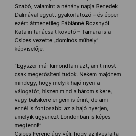
Szabó, valamint a néhány napja Benedek
Dalmával együtt gyakorlatozó – és éppen
ezért átmenetileg Fábiánné Rozsnyói
Katalin tanácsait követő – Tamara is a
Csipes vezette „dominós műhely”
képviselője.
"Egyszer már kimondtam azt, amit most
csak megerősíteni tudok. Nekem majdnem
mindegy, hogy melyik hajó nyeri a
válogatót, hiszen mind a három sikere,
vagy balsikere engem is érint, de ami
ennél is fontosabb: az a hajó nyerjen,
amelyik ugyanezt Londonban is képes
megtenni!”
Csipes Ferenc úgy véli, hogy az ilyesfajta