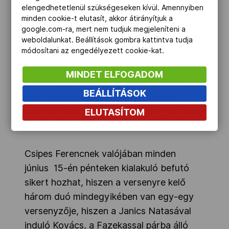
elengedhetetlenül szükségeseken kívül. Amennyiben
minden cookie-t elutasít, akkor átirányítjuk a
„Ezután én csak azt mondhattam, hogy
google.com-ra, mert nem tudjuk megjeleníteni a
döntsön mindenki a maga sorsáról,
weboldalunkat. Beállítások gombra kattintva tudja
módosítani az engedélyezett cookie-kat.
válasszon olyan párt, akiben a legjobban
bízik és akivel az elgondolása szerint a
MINDET ELFOGADOM
legtöbbre viheti. Úgy is fogalmazhatnék,
BEÁLLÍTÁSOK
hogy én mosom a kezeimet, hiszen
egyetlen párost se szedtem szét, de az új
ELUTASÍTOM
felállásokról sem én határoztam.”
Csipes Ferencnek valójában minden
június 15-én pénteken kialakuló befutó
sikert hozhat, hiszen a versenyre kelő
három duó mindegyikében van egy-egy
versenyzője, hiszen a Janics Natasával
induló Kovács, a Fazekassal párba álló