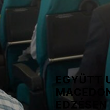
NOB
Társszervezetek
OVEP
Adatbank
EGYÜTT 
MACEDÓN
EDZÉSEN