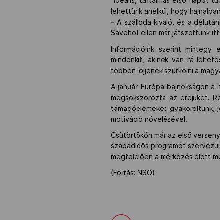
"Ideális, tartalmas első napot
lehettünk anélkül, hogy hajnalba
– A szálloda kiváló, és a délutá
Sävehof ellen már játszottunk it
Információink szerint mintegy 
mindenkit, akinek van rá lehet
többen jöjjenek szurkolni a magy
A januári Európa-bajnokságon a m
megsokszorozta az erejüket. Re
támadóelemeket gyakoroltunk, jó
motiváció növelésével.
Csütörtökön már az első versen
szabadidős programot szervezünk.
megfelelően a mérkőzés előtt m
(Forrás: NSO)