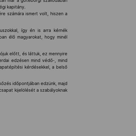
tán már a göteborgi szállodában
égi kapitány.
ére számára ismert volt, hiszen a
uszokkal, így én is arra kérnék
gban élő magyarokat, hogy minél
juk előtt, és láttuk, ez mennyire
zerdai edzésen mind védő-, mind
apatépítési kérdésekkel, a belső
kőzés időpontjában edzünk, majd
csapat kijelölését a szabályoknak