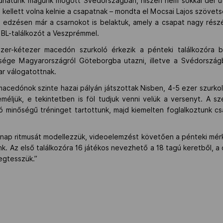
 tudhatunk magunk mögött Svédországban, hiszen nem sokkal dél u
n kellett volna kelnie a csapatnak – mondta el Mocsai Lajos szövets
ni edzésen már a csarnokot is belaktuk, amely a csapat nagy rész
t BL-találkozót a Veszprémmel.
ezer-kétezer macedón szurkoló érkezik a pénteki találkozóra b
ősége Magyarországról Göteborgba utazni, illetve a Svédorszá
ar válogatottnak.
acedónok szinte hazai pályán játszottak Nisben, 4-5 ezer szurkoló
méljük, e tekintetben is föl tudjuk venni velük a versenyt. A s
 minőségű tréninget tartottunk, majd kiemelten foglalkoztunk cs
ynap ritmusát modellezzük, videoelemzést követően a pénteki mér
 Az első találkozóra 16 játékos nevezhető a 18 tagú keretből, a 
egtesszük.”