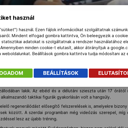
iket használ
"sütiket") használ. Ezen fájlok információkat szolgáltatnak számunk
ásairól. Mindent elfogad gombra kattintva, Ön beleegyezik a cookie
férfi kézilabda-válogatott, ahol péntektől vasárnapig olimpi
 statisztikai adatokat is szolgáltatnak a rendszer használatához e
t is megtartotta a meccsek helyszínén, a macedónokkal p
 Amennyiben minden cookie-t elutasít, akkor átirányítjuk a google.
 a weboldalunkat. Beállítások gombra kattintva tudja módosítani a
nmagyaróváron töltötték, ahonnan a délelőtt folyamán busszal é
ottak pénteki ellenfelükkel, a macedón nemzeti csapattal, amely 
FOGADOM
BEÁLLÍTÁSOK
ELUTASÍT
lőtérre. Riválisunk játékosai elég fáradtak voltak, így legtöbbjük a
rkezett a csapat Göteborgba, a magyar válogatott a meccseknek
llodában lakik. Az ebéd és a délutáni szieszta után 17 órától
alkalmazandó taktikai figurák gyakorlásán volt a hangsúly.
lő regenerálódást elősegítő felszerelések is, amelyekre bizony
sek között. A szerdai programban még videózás szerepel, míg c
déssel lesz az újabb tréning.