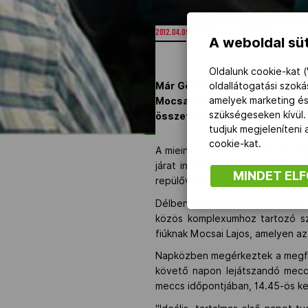
2012.04.05. 00:00
A weboldal süt
Oldalunk cookie-kat (
oldallátogatási szok
Már Göteborgban van a magyar 
amelyek marketing és
Mocsai Lajos az első edzés
szükségeseken kívül.
összefutottak a fiúk.
tudjuk megjeleníteni
cookie-kat.
A mieink a kedd estét már Moso
járat indulására várva összefut
MINDET EL
repülővel Szkopjéból a bécsi repü
Délben menetrend szerint megé
közös komplexumhoz tartozó szá
fiúknak Mocsai Lajos, amelyen az 
Napközben megérkeztek a megfele
követő napon lejátszandó mecc
meccs időpontjában, 14.45-ös kez