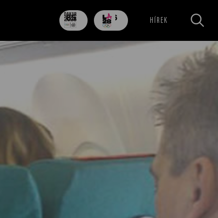
85
706
HÍREK
nap
nap