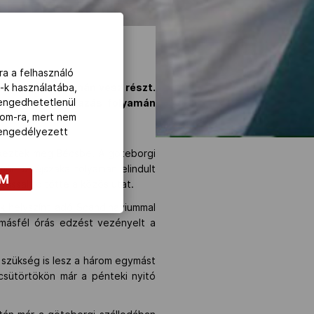
ra a felhasználó
-k használatába,
ai selejtezőtornán vesz részt.
lengedhetetlenül
edig már az utazás folyamán
com-ra, mert nem
z engedélyezett
rkeztek meg Bécsbe. A göteborgi
már az éjszaka folyamán elindult
OM
lvással töltötte a közös utat.
 helyszínt adó Scandinaviummal
 másfél órás edzést vezényelt a
 szükség is lesz a három egymást
sütörtökön már a pénteki nyitó