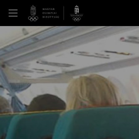
UGRÁS A TARTALOMRA »
Hírek
Galéria
Dakar 2026
Los Angeles 2028
MOB
Kettőskarrier-program