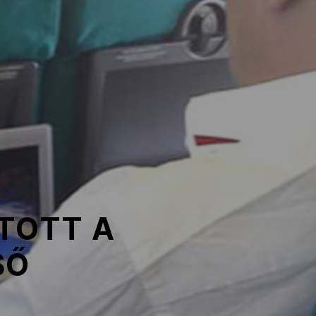
TOTT A
SŐ