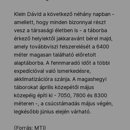
Klein Dávid a következő néhány napban -
amellett, hogy minden bizonnyal részt
vesz a társasági életben is - a táborba
érkező helyiektől jakkaravánt bérel majd,
amely továbbviszi felszerelését a 6400
méter magasan található előretolt
alaptáborba. A fennmaradó időt a többi
expedícióval való ismerkedésre,
akklimatizációra szánja. A magashegyi
táborokat április közepétől május
közepéig építi ki - 7050, 7800 és 8300
méteren -, a csúcstámadás május végén,
legkésőbb június elején várható.
(Forrás: MTI)