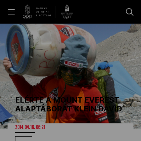
UGRÁS A TARTALOMRA »
Hírek
Galéria
Dakar 2026
ELÉRTE A MOUNT EVEREST
Los Angeles 2028
ALAPTÁBORÁT KLEIN DÁVID
MOB
2014.04.16. 06:21