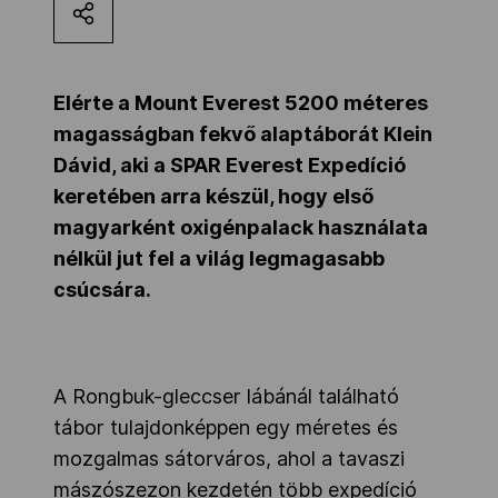
Kettőskarrier-program
Elérte a Mount Everest 5200 méteres
NOB
magasságban fekvő alaptáborát Klein
Dávid, aki a SPAR Everest Expedíció
keretében arra készül, hogy első
Társszervezetek
magyarként oxigénpalack használata
nélkül jut fel a világ legmagasabb
OVEP
csúcsára.
Adatbank
A Rongbuk-gleccser lábánál található
tábor tulajdonképpen egy méretes és
mozgalmas sátorváros, ahol a tavaszi
mászószezon kezdetén több expedíció