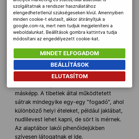
szolgáltatnak a rendszer használatához
elengedhetetlenül szükségeseken kívül. Amennyiben
Az alaptáborban egyébként élénk
minden cookie-t elutasít, akkor átirányítjuk a
társasági élet folyik, a konyhasátrakban
google.com-ra, mert nem tudjuk megjeleníteni a
beszélgetéssel ütik el az időt a különböző
weboldalunkat. Beállítások gombra kattintva tudja
módosítani az engedélyezett cookie-kat.
nemzetiségű mászók, jó időben
röplabdáznak, fociznak a sátrak között.
MINDET ELFOGADOM
Az alaptábor alatt pár kilométerrel minden
BEÁLLÍTÁSOK
évben kiépül egy szezonális sátorváros,
egyfajta "tibeti vadnyugat" gyakorlatilag
ELUTASÍTOM
a semmi közepén és ez az idén sincs
másképp. A tibetiek által működtetett
sátrak mindegyike egy-egy "fogadó", ahol
különböző helyi ételeket, például jaklábat,
nudlilevest lehet kapni, de sört is mérnek.
Az alaptábor lakói pihenőidejükben
szívesen látogatnak el ide.