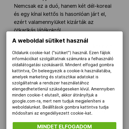
Nemcsak ez a duó, hanem két dél-koreai
és egy kínai kettős is hasonlóan járt el,
ezért valamennyiüket kizárták az
ötkarikás játékokról.
A weboldal sütiket használ
A dél-koreai játékosokat először két évre,
Oldalunk cookie-kat ("sütiket") használ. Ezen fájlok
majd másodfokon hat hónapra tiltották el
információkat szolgáltatnak számunkra a felhasználó
hazájukban, edzőjüket pedig eredetileg
oldallátogatási szokásairól. Mindent elfogad gombra
végleg száműzték volna a sportágból,
kattintva, Ön beleegyezik a cookie-k használatába,
amelyek marketing és statisztikai adatokat is
végül két esztendőt kell kihagynia.
szolgáltatnak a rendszer használatához
elengedhetetlenül szükségeseken kívül. Amennyiben
A kínaiak világbajnok és világranglista-
minden cookie-t elutasít, akkor átirányítjuk a
google.com-ra, mert nem tudjuk megjeleníteni a
vezetője, Jü Jang – aki Vang Hsziao-livel
weboldalunkat. Beállítások gombra kattintva tudja
alkotott párt az olimpián – az eset után
módosítani az engedélyezett cookie-kat.
bejelentette a visszavonulását.
MINDET ELFOGADOM