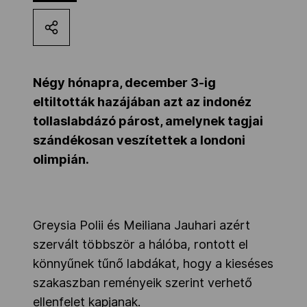
Kettőskarrier-program
NOB
Négy hónapra, december 3-ig
eltiltották hazájában azt az indonéz
tollaslabdázó párost, amelynek tagjai
Társszervezetek
szándékosan veszítettek a londoni
olimpián.
OVEP
Adatbank
Greysia Polii és Meiliana Jauhari azért
szervált többször a hálóba, rontott el
könnyűnek tűnő labdákat, hogy a kieséses
szakaszban reményeik szerint verhető
ellenfelet kapjanak.