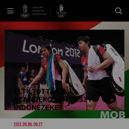
UGRÁS A TARTALOMRA »
Hírek
Galéria
Dakar 2026
ELTILTOTTÁK A
Los Angeles 2028
SZÁNDÉKOSAN VESZTŐ
INDONÉZEKET
MOB
2012.09.06. 06:27