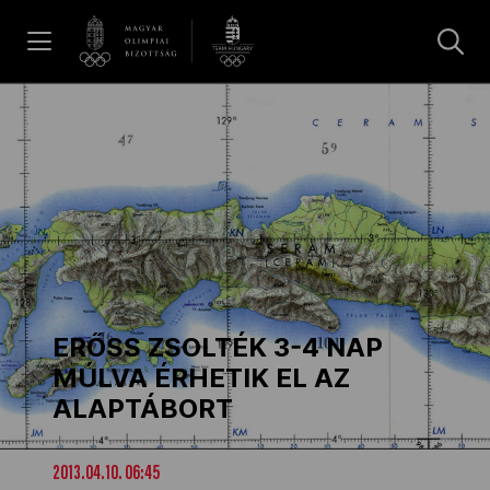
UGRÁS A TARTALOMRA »
Hírek
Galéria
Dakar 2026
ERŐSS ZSOLTÉK 3-4 NAP
Los Angeles 2028
MÚLVA ÉRHETIK EL AZ
ALAPTÁBORT
MOB
2013.04.10. 06:45