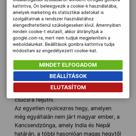
szerint megy, három vagy négy nap múlva
kattintva, Ön beleegyezik a cookie-k használatába,
amelyek marketing és statisztikai adatokat is
érjük el az alaptábort" – írta Kollár Lajos,
szolgáltatnak a rendszer használatához
az expedíció vezetője.
elengedhetetlenül szükségeseken kívül. Amennyiben
minden cookie-t elutasít, akkor átirányítjuk a
google.com-ra, mert nem tudjuk megjeleníteni a
Mint korábban beszámoltunk róla, a
weboldalunkat. Beállítások gombra kattintva tudja
2003-ban alakult Magyarok a világ
módosítani az engedélyezett cookie-kat.
nyolcezresein expedíciós sorozat célja,
MINDET ELFOGADOM
hogy mind a 14, nyolcezer méternél
magasabb hegy csúcsán álljon magyar
BEÁLLÍTÁSOK
hegymászó, és eddig majdnem mindegyik
ELUTASÍTOM
évben sikerült is a Himalájában egy
csúcsra feljutni.
Az egyetlen nyolcezres hegy, amelyen
még egyáltalán nem járt magyar ember, a
Kancsendzönga, amely India és Nepál
határán, a többi hasonlóan magas hegytől