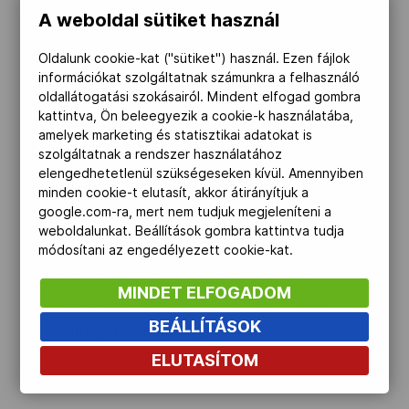
bescannelve csatolni a mellékelt
A weboldal sütiket használ
„Nyilatkozat” lapot.
Oldalunk cookie-kat ("sütiket") használ. Ezen fájlok
Nevező aláírásával igazolja, hogy
információkat szolgáltatnak számunkra a felhasználó
oldallátogatási szokásairól. Mindent elfogad gombra
elmúlt 18 éves.
kattintva, Ön beleegyezik a cookie-k használatába,
A beküldő a kép eredetiségért,
amelyek marketing és statisztikai adatokat is
szolgáltatnak a rendszer használatához
valamint a MOB /Magyar/ Fair Play
elengedhetetlenül szükségeseken kívül. Amennyiben
Bizottság általi szabad
minden cookie-t elutasít, akkor átirányítjuk a
felhasználásáért felelősséget vállal!
google.com-ra, mert nem tudjuk megjeleníteni a
weboldalunkat. Beállítások gombra kattintva tudja
módosítani az engedélyezett cookie-kat.
Jelentkezési határidő:
2017. június 16.
A kiíró az esetleges késedelmes, vagy
MINDET ELFOGADOM
technikailag meghiúsult beérkezésért
BEÁLLÍTÁSOK
semmilyen felelősséget nem vállal.
Beküldési e-mail cím:
ELUTASÍTOM
gabor.deregan@fairplayinternational.org