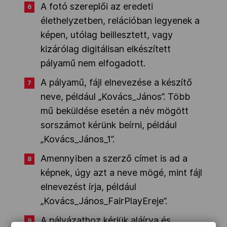
A fotó szereplői az eredeti
élethelyzetben, relációban legyenek a
képen, utólag beillesztett, vagy
kizárólag digitálisan elkészített
pályamű nem elfogadott.
A pályamű, fájl elnevezése a készítő
neve, például „Kovács_János”. Több
mű beküldése esetén a név mögött
sorszámot kérünk beírni, például
„Kovács_János_1”.
Amennyiben a szerző címet is ad a
képnek, úgy azt a neve mögé, mint fájl
elnevezést írja, például
„Kovács_János_FairPlayEreje”.
A pályázathoz kérjük aláírva és