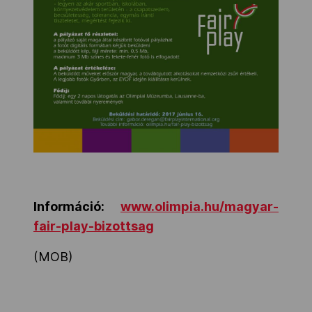
Információ:
www.olimpia.hu/magyar-
fair-play-bizottsag
(MOB)