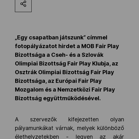
Kettőskarrier-program
NOB
„Egy csapatban játszunk“ címmel
fotopályázatot hirdet a
MOB Fair Play
Bizottsága a Cseh- és a Szlovák
Társszervezetek
Olimpiai Bizottság Fair Play Klubja, az
Osztrák Olimpiai Bizottság Fair Play
OVEP
Bizottsága, az Európai Fair Play
Mozgalom és a Nemzetközi Fair Play
Bizottság együttműködésével.
Adatbank
A szervezők kifejezetten olyan
pályamunkákat várnak, melyek különböző
élethelyzetekben - legyen az akár