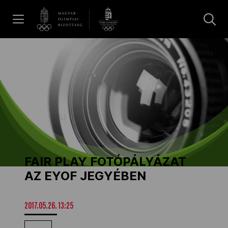
UGRÁS A TARTALOMRA »
Hírek
Galéria
Dakar 2026
FAIR PLAY FOTÓPÁLYÁZAT
Los Angeles 2028
AZ EYOF JEGYÉBEN
MOB
2017.05.26. 13:25