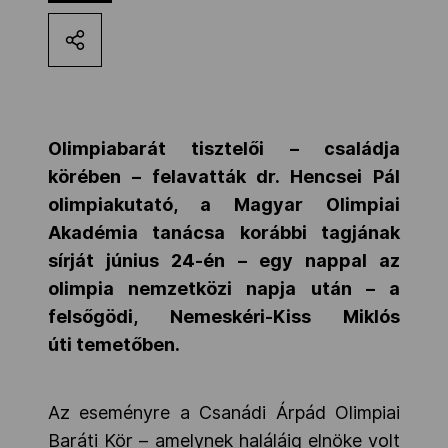
Kettőskarrier-program
NOB
Olimpiabarát tisztelői – családja
körében – felavatták dr. Hencsei Pál
Társszervezetek
olimpiakutató, a Magyar Olimpiai
Akadémia tanácsa korábbi tagjának
OVEP
sírját június 24-én – egy nappal az
olimpia nemzetközi napja után – a
felsőgödi,
Nemeskéri-Kiss Miklós
Adatbank
úti
temetőben.
Az eseményre a Csanádi Árpád Olimpiai
Baráti Kör – amelynek haláláig elnöke volt