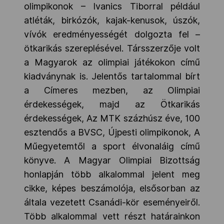
olimpikonok – Ivanics Tiborral például
atléták, birkózók, kajak-kenusok, úszók,
vívók eredményességét dolgozta fel –
ötkarikás szereplésével. Társszerzője volt
a Magyarok az olimpiai játékokon című
kiadványnak is. Jelentős tartalommal bírt
a Címeres mezben, az Olimpiai
érdekességek, majd az Ötkarikás
érdekességek, Az MTK százhúsz éve, 100
esztendős a BVSC, Újpesti olimpikonok, A
Műegyetemtől a sport élvonaláig című
könyve. A Magyar Olimpiai Bizottság
honlapján több alkalommal jelent meg
cikke, képes beszámolója, elsősorban az
általa vezetett Csanádi-kör eseményeiről.
Több alkalommal vett részt határainkon