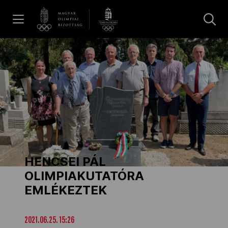
UGRÁS A TARTALOMRA »
Hírek
Galéria
Dakar 2026
HENCSEI PÁL
Los Angeles 2028
OLIMPIAKUTATÓRA
EMLÉKEZTEK
MOB
2021.06.25. 15:26