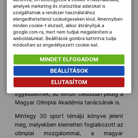
amelyek marketing és statisztikai adatokat is
Ferenc Szellemi Diákolimpia
szolgáltatnak a rendszer használatához
működtetésében. Számos sport témájú
elengedhetetlenül szükségeseken kívül. Amennyiben
előadást tartott országszerte,
minden cookie-t elutasít, akkor átirányítjuk a
google.com-ra, mert nem tudjuk megjeleníteni a
rendszeres résztvevője volt a Magyar
weboldalunkat. Beállítások gombra kattintva tudja
Olimpiai Akadémia vándorgyűléseinek.
módosítani az engedélyezett cookie-kat.
Tagja volt az Olimpiatörténészek
MINDET ELFOGADOM
Nemzetközi Társaságának (ISOH),
elnökként vezette a zuglói Csanádi Árpád
BEÁLLÍTÁSOK
Olimpiai Baráti Kört, vezetőségi tagja volt
ELUTASÍTOM
a Halmay Zoltán Olimpiai Hagyományőrző
Egyesületnek, az elmúlt ciklusban pedig a
Magyar Olimpiai Akadémia tanácsának is.
Mintegy 30 sport témájú könyve jelent
meg, melyekben kiemelten foglalkozott az
olimpiai mozgalommal, a magyar