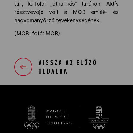
túli, külföldi „ötkarikás" túrákon. Aktív
résztvevője volt a MOB emlék- és
hagyományőrző tevékenységének.
(MOB; fotó: MOB)
VISSZA AZ ELŐZŐ
OLDALRA