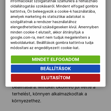
információkat szolgáltatnak számunkra a felhasználó
oldallátogatási szokásairól. Mindent elfogad gombra
kattintva, Ön beleegyezik a cookie-k használatába,
amelyek marketing és statisztikai adatokat is
szolgáltatnak a rendszer használatához
elengedhetetlenül szükségeseken kívül. Amennyiben
minden cookie-t elutasít, akkor átirányítjuk a
google.com-ra, mert nem tudjuk megjeleníteni a
A judosoknál a hétfői program az összes
weboldalunkat. Beállítások gombra kattintva tudja
judogira a megfelelő felíratok felvarrása.
módosítani az engedélyezett cookie-kat.
Az ökölvívók reggel az olimpiai faluval
MINDET ELFOGADOM
ismerkedtek, délután a falun belül
BEÁLLÍTÁSOK
átmozgató jellegű edzést végeztek, nagy
ELUTASÍTOM
figyelmet fordítva a versenysúly
beállítására. Mindkét ökölvívó jól vette a
terhelést, könnyen alkalmazkodtak a
környezethez.