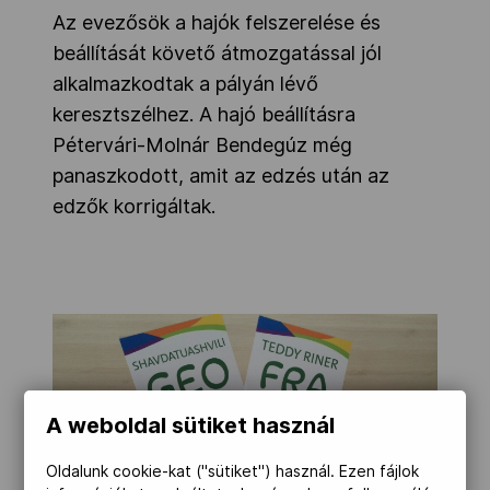
Az evezősök a hajók felszerelése és
beállítását követő átmozgatással jól
alkalmazkodtak a pályán lévő
keresztszélhez. A hajó beállításra
Pétervári-Molnár Bendegúz még
panaszkodott, amit az edzés után az
edzők korrigáltak.
A weboldal sütiket használ
Oldalunk cookie-kat ("sütiket") használ. Ezen fájlok