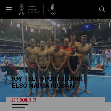
UGRÁS A TARTALOMRA »
Hírek
Galéria
Dakar 2026
ÍGY TELT SPORTOLÓINK
Los Angeles 2028
ELSŐ NAPJA RIÓBAN
MOB
2016.08.01. 16:05