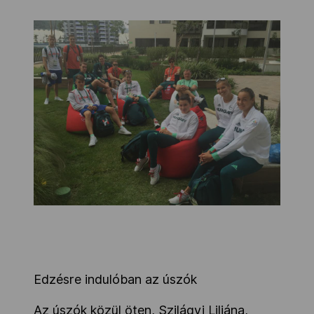
Edzésre indulóban az úszók
Az úszók közül öten, Szilágyi Liliána,