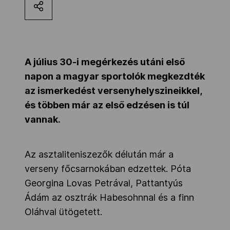
Kettőskarrier-program
NOB
A július 30-i megérkezés utáni első
napon a magyar sportolók megkezdték
az ismerkedést versenyhelyszineikkel,
Társszervezetek
és többen már az első edzésen is túl
vannak.
OVEP
Az asztaliteniszezők délután már a
Adatbank
verseny főcsarnokában edzettek. Póta
Georgina Lovas Petrával, Pattantyús
Ádám az osztrák Habesohnnal és a finn
Oláhval ütögetett.