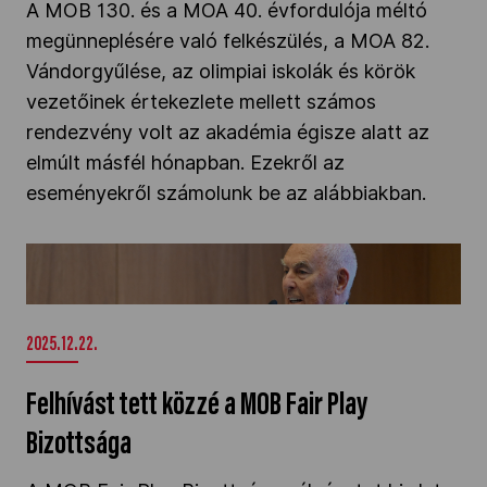
A MOB 130. és a MOA 40. évfordulója méltó
megünneplésére való felkészülés, a MOA 82.
Vándorgyűlése, az olimpiai iskolák és körök
vezetőinek értekezlete mellett számos
rendezvény volt az akadémia égisze alatt az
elmúlt másfél hónapban. Ezekről az
eseményekről számolunk be az alábbiakban.
Felhívást tett közzé a MOB Fair Play
Bizottsága" />
2025.12.22.
Felhívást tett közzé a MOB Fair Play
Bizottsága