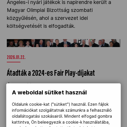
Angeles-i nyári játékok is napirendre került a
Magyar Olimpiai Bizottság szombati
közgyűlésén, ahol a szervezet idei
költségvetését is elfogadták.
Átadták a 2024-es Fair Play-díjakat" />
2026.01.22.
Átadták a 2024-es Fair Play-díjakat
Életművéért hat sportember - köztük Hegedüs
A weboldal sütiket használ
Csaba, a századik magyar olimpiai aranyérmet
megszerző birkózó, edző, sportvezető -
Oldalunk cookie-kat ("sütiket") használ. Ezen fájlok
részesült elismerésben, és összesen húszan
információkat szolgáltatnak számunkra a felhasználó
oldallátogatási szokásairól. Mindent elfogad gombra
vehettek át kitüntetést sportszerűségért a
kattintva, Ön beleegyezik a cookie-k használatába,
Magyar Olimpiai Bizottság (MOB) Fair Play