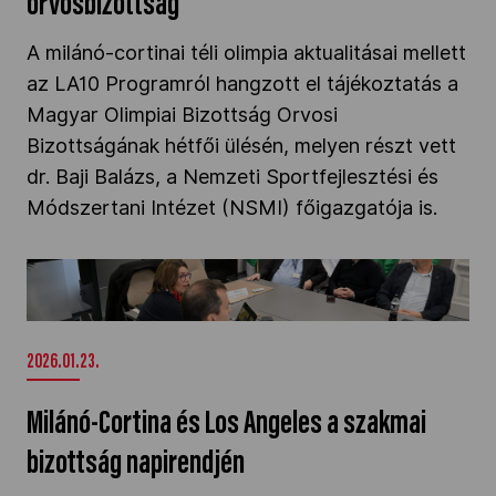
orvosbizottság
A milánó-cortinai téli olimpia aktualitásai mellett
az LA10 Programról hangzott el tájékoztatás a
Magyar Olimpiai Bizottság Orvosi
Bizottságának hétfői ülésén, melyen részt vett
dr. Baji Balázs, a Nemzeti Sportfejlesztési és
Módszertani Intézet (NSMI) főigazgatója is.
Milánó-Cortina és Los Angeles a szakmai
bizottság napirendjén" />
2026.01.23.
Milánó-Cortina és Los Angeles a szakmai
bizottság napirendjén