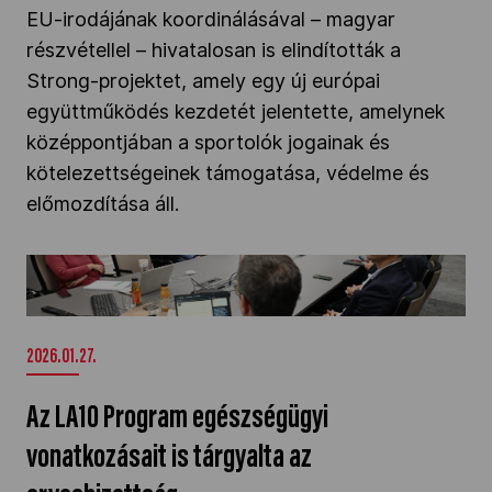
EU-irodájának koordinálásával – magyar
Kettőskarrier-program
részvétellel – hivatalosan is elindították a
Strong-projektet, amely egy új európai
együttműködés kezdetét jelentette, amelynek
NOB
középpontjában a sportolók jogainak és
kötelezettségeinek támogatása, védelme és
Társszervezetek
előmozdítása áll.
Az LA10 Program egészségügyi vonatkozásait
OVEP
is tárgyalta az orvosbizottság" />
Adatbank
2026.01.27.
Az LA10 Program egészségügyi
vonatkozásait is tárgyalta az