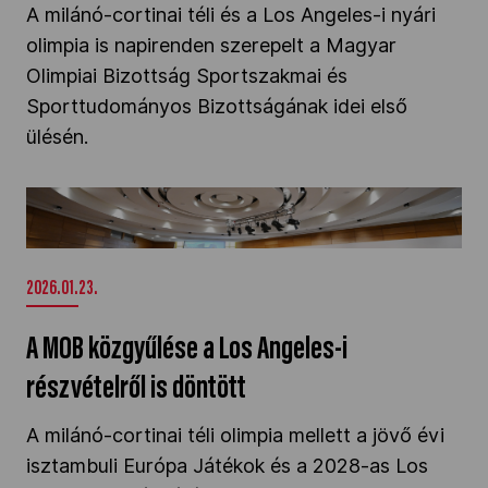
A milánó-cortinai téli és a Los Angeles-i nyári
olimpia is napirenden szerepelt a Magyar
Olimpiai Bizottság Sportszakmai és
Sporttudományos Bizottságának idei első
ülésén.
A MOB közgyűlése a Los Angeles-i részvételről
is döntött" />
2026.01.23.
A MOB közgyűlése a Los Angeles-i
részvételről is döntött
A milánó-cortinai téli olimpia mellett a jövő évi
isztambuli Európa Játékok és a 2028-as Los