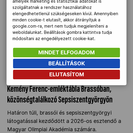
amelyek marketing és statisztikai adatokat is
Bizottságának csütörtöki díjátadó gáláján a
szolgáltatnak a rendszer használatához
elengedhetetlenül szükségeseken kívül. Amennyiben
Magyar Testnevelési és Sporttudományi
minden cookie-t elutasít, akkor átirányítjuk a
Egyetem (TF) dr. Koltai Jenő
google.com-ra, mert nem tudjuk megjeleníteni a
Sportközpontjában.
weboldalunkat. Beállítások gombra kattintva tudja
módosítani az engedélyezett cookie-kat.
Kemény Ferenc-emléktábla Brassóban,
MINDET ELFOGADOM
közönségtalálkozó Sepsiszentgyörgyön" />
BEÁLLÍTÁSOK
2026.01.20.
ELUTASÍTOM
Kemény Ferenc-emléktábla Brassóban,
közönségtalálkozó Sepsiszentgyörgyön
Határon túli, brassói és sepsiszentgyörgyi
látogatással kezdődött a 2026-os esztendő a
Magyar Olimpiai Akadémia számára.