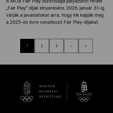
A MOB Fair Play Bizottsága pályázatot hirdet
„Fair Play” díjak elnyerésére. 2026. január 31-ig
várják a javaslatokat arra, hogy kik kapják meg
a 2025-ös évre vonatkozó Fair Play-díjakat.
1
2
3
›
»