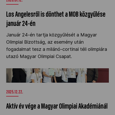
2026.01.12.
Los Angelesről is dönthet a MOB közgyűlése
január 24-én
Január 24-én tartja közgyűlését a Magyar
Olimpiai Bizottság, az esemény után
fogadalmat tesz a milánó-cortinai téli olimpiára
utazó Magyar Olimpiai Csapat.
Aktív év vége a Magyar Olimpiai Akadémiánál"
/>
2025.12.22.
Aktív év vége a Magyar Olimpiai Akadémiánál