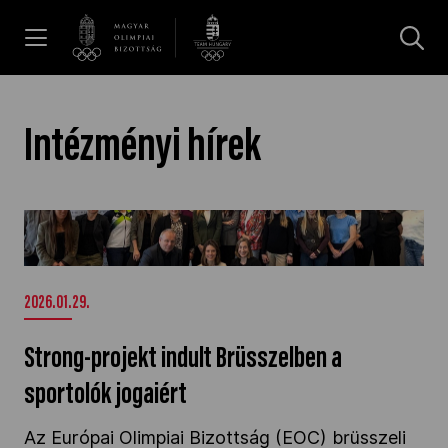
UGRÁS A TARTALOMRA »
Hírek
Intézményi hírek
Galéria
Strong-projekt indult Brüsszelben a sportolók
jogaiért" />
Dakar 2026
2026.01.29.
Los Angeles 2028
Strong-projekt indult Brüsszelben a
sportolók jogaiért
MOB
Az Európai Olimpiai Bizottság (EOC) brüsszeli