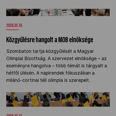
Közgyűlésre hangolt a MOB elnöksége" />
2026.01.19.
Közgyűlésre hangolt a MOB elnöksége
Szombaton tartja közgyűlését a Magyar
Olimpiai Bizottság. A szervezet elnöksége – az
eseményre hangolva – több témát is tárgyalt a
hétfői ülésén. A napirendek fókuszában a
milánó-cortinai téli olimpia is szerepelt.
Los Angelesről is dönthet a MOB közgyűlése
január 24-én" />